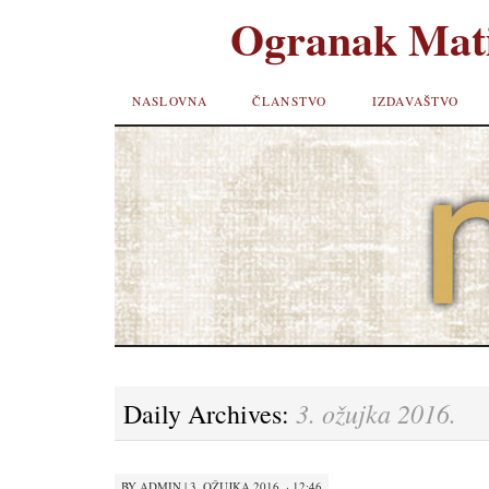
Ogranak Mati
SKIP TO
NASLOVNA
ČLANSTVO
IZDAVAŠTVO
CONTENT
3. ožujka 2016.
Daily Archives:
BY
ADMIN
|
3. OŽUJKA 2016. · 12:46