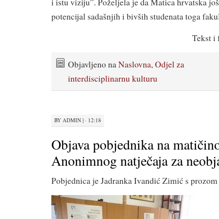
i istu viziju”. Poželjela je da Matica hrvatska još
potencijal sadašnjih i bivših studenata toga fakul
Tekst i
Objavljeno na
Naslovna
,
Odjel za
interdisciplinarnu kulturu
BY
ADMIN
|
· 12:18
Objava pobjednika na matiči
Anonimnog natječaja za neobj
Pobjednica je Jadranka Ivandić Zimić s prozo