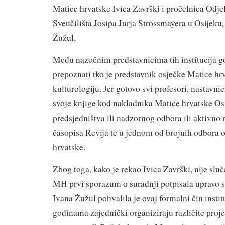
Matice hrvatske Ivica Završki i pročelnica Odjel
Sveučilišta Josipa Jurja Strossmayera u Osijeku, 
Žužul.
Među nazočnim predstavnicima tih institucija g
prepoznati tko je predstavnik osječke Matice hrv
kulturologiju. Jer gotovo svi profesori, nastavnici 
svoje knjige kod nakladnika Matice hrvatske Osi
predsjedništva ili nadzornog odbora ili aktivno 
časopisa Revija te u jednom od brojnih odbora 
hrvatske.
Zbog toga, kako je rekao Ivica Završki, nije sluč
MH prvi sporazum o suradnji potpisala upravo s
Ivana Žužul pohvalila je ovaj formalni čin institu
godinama zajednički organiziraju različite projekt