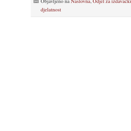
Objavljeno na
Naslovna
,
Odjel za izdavačk
djelatnost