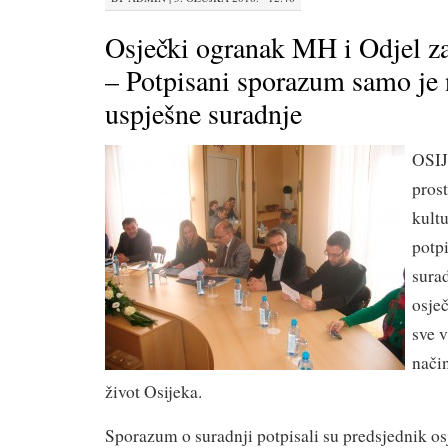
Osječki ogranak MH i Odjel za
– Potpisani sporazum samo je 
uspješne suradnje
OSIJ
pros
kultu
potp
surad
osječ
sve v
način
život Osijeka.
Sporazum o suradnji potpisali su predsjednik o