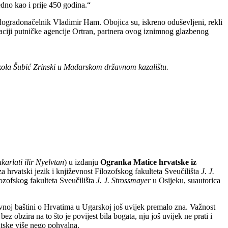
dno kao i prije 450 godina.“
 dogradonačelnik Vladimir Ham. Obojica su, iskreno oduševljeni, rekli
izaciji putničke agencije Ortran, partnera ovog iznimnog glazbenog
kola Šubić Zrinski u Mađarskom državnom kazalištu.
karlati ilir Nyelvtan
) u izdanju
Ogranka Matice hrvatske iz
a hrvatski jezik i književnost Filozofskog fakulteta Sveučilišta
J. J.
ozofskog fakulteta Sveučilišta
J. J. Strossmayer
u Osijeku, suautorica
vnoj baštini o Hrvatima u Ugarskoj još uvijek premalo zna. Važnost
ez obzira na to što je povijest bila bogata, nju još uvijek ne prati i
atske više nego pohvalna.