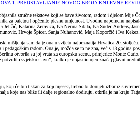
objasnila stručne tekstove koji se bave životom, radom i djelom Mije Čo
činila za baletnu i općenito plesnu umjetnost. Uvodnu napomenu napisal
eja Jeličić, Katarina Žeravica, Iva Nerina Sibila, Iva Sudec Andreis, J
munović, Hrvoje Špicer, Sanja Nuhanović, Maja Koporčić i Iva Kekez.
i mišljenja sam da je ona u svijetu najpoznatija Hrvatica 20. stoljeć
vila i pedagoškim radom. Ona je, možda se to ne zna, već s 18 godina pos
erlinu otvorila su joj vrata za europsku scenu, primjerice Monte Carlo,
 potvrdilo svjetsku slavu”, kratko je objasnio njen značaj glavni uredn
, koji će biti tiskan za koji mjesec, trebao bi donijeti izbor iz suvre
a koje nas bliže ili dalje regionalno dodiruju, otkrila je na kraju Tatja