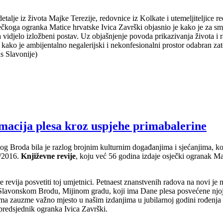
 detalje iz života Majke Terezije, redovnice iz Kolkate i utemeljiteljice
koga ogranka Matice hrvatske Ivica Završki objasnio je kako je za smješ
 vidjelo izložbeni postav. Uz objašnjenje povoda prikazivanja života i 
e kako je ambijentalno negalerijski i nekonfesionalni prostor odabran z
as Slavonije)
ja plesa kroz uspjehe primabalerine
kog Broda bila je razlog brojnim kulturnim događanjima i sjećanjima, koj
2/2016.
Književne revije
, koju već 56 godina izdaje osječki ogranak Ma
evija posvetiti toj umjetnici. Petnaest znanstvenih radova na novi je n
 i u Slavonskom Brodu, Mijinom gradu, koji ima Dane plesa posvećene njoj
ema zauzme važno mjesto u našim izdanjima u jubilarnoj godini rođenja t
 predsjednik ogranka Ivica Završki.