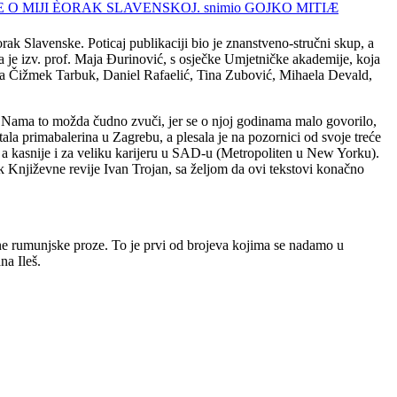
rak Slavenske. Poticaj publikaciji bio je znanstveno-stručni skup, a
a je izv. prof. Maja Đurinović, s osječke Umjetničke akademije, koja
asna Čižmek Tarbuk, Daniel Rafaelić, Tina Zubović, Mihaela Devald,
a. Nama to možda čudno zvuči, jer se o njoj godinama malo govorilo,
tala primabalerina u Zagrebu, a plesala je na pozornici od svoje treće
 a kasnije i za veliku karijeru u SAD-u (Metropoliten u New Yorku).
ik Književne revije Ivan Trojan, sa željom da ovi tekstovi konačno
mene rumunjske proze. To je prvi od brojeva kojima se nadamo u
na Ileš.