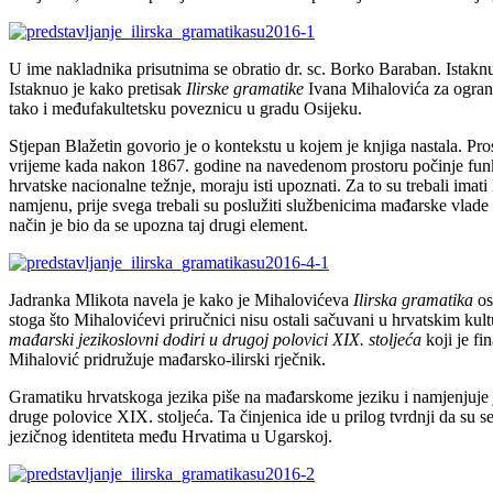
U ime nakladnika prisutnima se obratio dr. sc. Borko Baraban. Istaknuo
Istaknuo je kako pretisak
Ilirske gramatike
Ivana Mihalovića za ograna
tako i međufakultetsku poveznicu u gradu Osijeku.
Stjepan Blažetin govorio je o kontekstu u kojem je knjiga nastala. Pros
vrijeme kada nakon 1867. godine na navedenom prostoru počinje funkcio
hrvatske nacionalne težnje, moraju isti upoznati. Za to su trebali imat
namjenu, prije svega trebali su poslužiti službenicima mađarske vlade 
način je bio da se upozna taj drugi element.
Jadranka Mlikota navela je kako je Mihalovićeva
Ilirska gramatika
os
stoga što Mihalovićevi priručnici nisu ostali sačuvani u hrvatskim kul
mađarski jezikoslovni dodiri u drugoj polovici XIX. stoljeća
koji je fi
Mihalović pridružuje mađarsko-ilirski rječnik.
Gramatiku hrvatskoga jezika piše na mađarskome jeziku i namjenjuje j
druge polovice XIX. stoljeća. Ta činjenica ide u prilog tvrdnji da su 
jezičnog identiteta među Hrvatima u Ugarskoj.