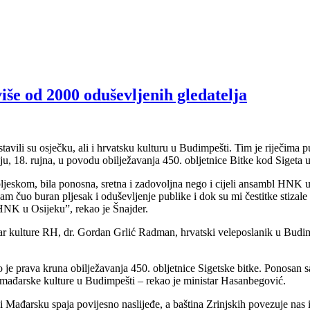
iše od 2000 oduševljenih gledatelja
tavili su osječku, ali i hrvatsku kulturu u Budimpešti. Tim je riječima
ju, 18. rujna, u povodu obilježavanja 450. obljetnice Bitke kod Siget
 pljeskom, bila ponosna, sretna i zadovoljna nego i cijeli ansambl HN
čuo buran pljesak i oduševljenje publike i dok su mi čestitke stizale s
t HNK u Osijeku”, rekao je Šnajder.
tar kulture RH, dr. Gordan Grlić Radman, hrvatski veleposlanik u Budi
to je prava kruna obilježavanja 450. obljetnice Sigetske bitke. Ponosan
mađarske kulture u Budimpešti – rekao je ministar Hasanbegović.
 Mađarsku spaja povijesno naslijeđe, a baština Zrinjskih povezuje nas 