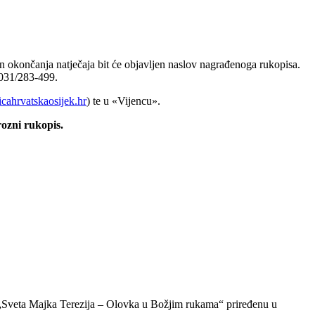
n okončanja natječaja bit će objavljen naslov nagrađenoga rukopisa.
 031/283-499.
ahrvatskaosijek.hr
) te u «Vijencu».
ozni rukopis.
ća „Sveta Majka Terezija – Olovka u Božjim rukama“ priređenu u