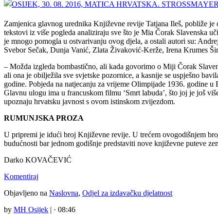
Zamjenica glavnog urednika Književne revije Tatjana Ileš, pobliže je 
tekstovi iz više pogleda analiziraju sve što je Mia Čorak Slavenska u
je mnogo pomogla u ostvarivanju ovog djela, a ostali autori su: Andr
Svebor Sečak, Dunja Vanić, Zlata Živaković-Kerže, Irena Krumes Ši
– Možda izgleda bombastično, ali kada govorimo o Miji Čorak Slavensk
ali ona je obilježila sve svjetske pozornice, a kasnije se uspješno ba
godine. Pobjeda na natjecanju za vrijeme Olimpijade 1936. godine u B
Glavnu ulogu ima u francuskom filmu ‘Smrt labuda’, što joj je još više
upoznaju hrvatsku javnost s ovom istinskom zvijezdom.
RUMUNJSKA PROZA
U pripremi je idući broj Književne revije. U trećem ovogodišnjem broju
budućnosti bar jednom godišnje predstaviti nove književne puteve zemalj
Darko KOVAČEVIĆ
Komentiraj
Objavljeno na
Naslovna
,
Odjel za izdavačku djelatnost
by
MH Osijek
|
· 08:46