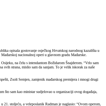
 publika opisala gostovanje osječkog Hrvatskog narodnog kazališta u
a u Mađarskoj nacionalnoj operi u glavnom gradu Mađarske.
K u Osijeku, na čelu s intendantom Božidarom Šnajderom. “Vrlo sam
a svih strana, mislio sam da sanjam. To je velik iskorak za naše
mpešti, Zsolt Semjen, zamjenik mađarskog premijera i mnogi drugi
 sam što sam kao ministar sudjelovao u organizaciji ovog događaja,
i u 21. stoljeću, a veleposlanik Radman je naglasio: “Ovom operom,