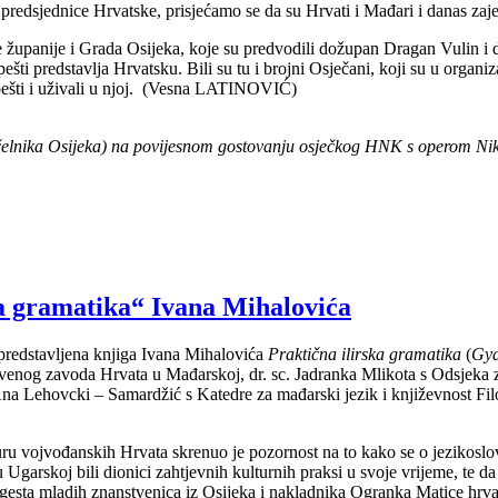
predsjednice Hrvatske, prisjećamo se da su Hrvati i Mađari i danas zaje
ke županije i Grada Osijeka, koje su predvodili dožupan Dragan Vulin i
šti predstavlja Hrvatsku. Bili su tu i brojni Osječani, koji su u organ
pešti i uživali u njoj. (Vesna LATINOVIĆ)
čelnika Osijeka) na povijesnom gostovanju osječkog HNK s operom Ni
ka gramatika“ Ivana Mihalovića
predstavljena knjiga Ivana Mihalovića
Praktična ilirska gramatika
(
Gya
nstvenog zavoda Hrvata u Mađarskoj, dr. sc. Jadranka Mlikota s Odsjeka z
. Ana Lehovcki – Samardžić s Katedre za mađarski jezik i književnost Fil
ru vojvođanskih Hrvata skrenuo je pozornost na to kako se o jezikoslo
Ugarskoj bili dionici zahtjevnih kulturnih praksi u svoje vrijeme, te da b
e gesta mladih znanstvenica iz Osijeka i nakladnika Ogranka Matice hrv