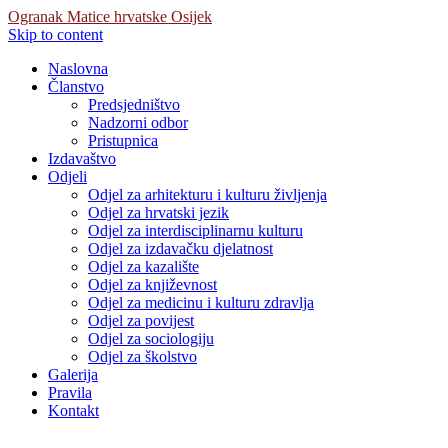
Ogranak Matice hrvatske Osijek
Skip to content
Naslovna
Članstvo
Predsjedništvo
Nadzorni odbor
Pristupnica
Izdavaštvo
Odjeli
Odjel za arhitekturu i kulturu življenja
Odjel za hrvatski jezik
Odjel za interdisciplinarnu kulturu
Odjel za izdavačku djelatnost
Odjel za kazalište
Odjel za književnost
Odjel za medicinu i kulturu zdravlja
Odjel za povijest
Odjel za sociologiju
Odjel za školstvo
Galerija
Pravila
Kontakt