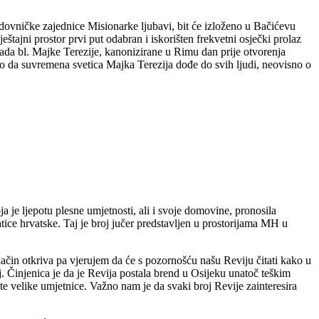
 redovničke zajednice Misionarke ljubavi, bit će izloženo u Bačićevu
tajni prostor prvi put odabran i iskorišten frekvetni osječki prolaz
rada bl. Majke Terezije, kanonizirane u Rimu dan prije otvorenja
ato da suvremena svetica Majka Terezija dođe do svih ljudi, neovisno o
a je ljepotu plesne umjetnosti, ali i svoje domovine, pronosila
tice hrvatske. Taj je broj jučer predstavljen u prostorijama MH u
ačin otkriva pa vjerujem da će s pozornošću našu Reviju čitati kako u
. Činjenica je da je Revija postala brend u Osijeku unatoč teškim
e velike umjetnice. Važno nam je da svaki broj Revije zainteresira