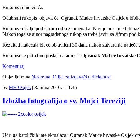
Rukopis se ne vraća.
Odabrani rukopis objavit će Ogranak Matice hrvatske Osijek u bibliot
Rukopis se šalje pod šifrom od 6 znamenaka. Nigdje ne smije biti naz
Nakon toga se autor nagrađenoga rukopisa treba javiti sa šifrom pod 
Rezultati natječaja bit će objavljeni 30 dana nakon zatvaranja natječ
Rukopise je potrebno poslati na adresu:
Ogranak Matice hrvatske Os
Komentiraj
Objavljeno na
Naslovna
,
Odjel za izdavačku djelatnost
by
MH Osijek
|
8. rujna 2016. · 11:35
Izložba fotografija o sv. Majci Tereziji
Udruga katoličkih intelektualaca i Ogranak Matice hrvatske Osijek ot