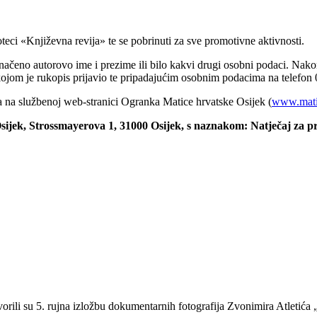
eci «Književna revija» te se pobrinuti za sve promotivne aktivnosti.
načeno autorovo ime i prezime ili bilo kakvi drugi osobni podaci. Nako
kojom je rukopis prijavio te pripadajućim osobnim podacima na telefon
aja na službenoj web-stranici Ogranka Matice hrvatske Osijek (
www.matic
ijek, Strossmayerova 1, 31000 Osijek, s naznakom: Natječaj za pr
vorili su 5. rujna izložbu dokumentarnih fotografija Zvonimira Atleti