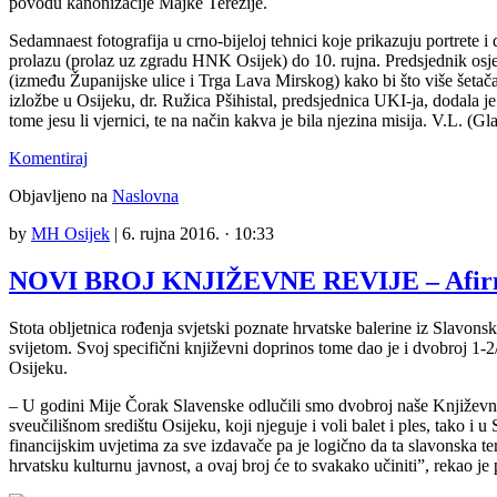
povodu kanonizacije Majke Terezije.
Sedamnaest fotografija u crno-bijeloj tehnici koje prikazuju portrete i
prolazu (prolaz uz zgradu HNK Osijek) do 10. rujna. Predsjednik osječ
(između Županijske ulice i Trga Lava Mirskog) kako bi što više šetača
izložbe u Osijeku, dr. Ružica Pšihistal, predsjednica UKI-ja, dodala j
tome jesu li vjernici, te na način kakva je bila njezina misija. V.L. (Gl
Komentiraj
Objavljeno na
Naslovna
by
MH Osijek
|
6. rujna 2016. · 10:33
NOVI BROJ KNJIŽEVNE REVIJE – Afirmaci
Stota obljetnica rođenja svjetski poznate hrvatske balerine iz Slavons
svijetom. Svoj specifični književni doprinos tome dao je i dvobroj 1-
Osijeku.
– U godini Mije Čorak Slavenske odlučili smo dvobroj naše Književne r
sveučilišnom središtu Osijeku, koji njeguje i voli balet i ples, tako
financijskim uvjetima za sve izdavače pa je logično da ta slavonska t
hrvatsku kulturnu javnost, a ovaj broj će to svakako učiniti”, rekao je