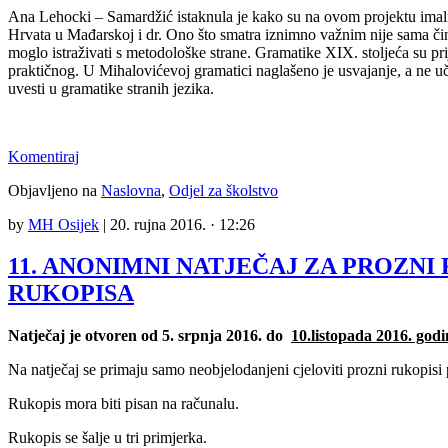
Ana Lehocki – Samardžić istaknula je kako su na ovom projektu imali 
Hrvata u Mađarskoj i dr. Ono što smatra iznimno važnim nije sama činj
moglo istraživati s metodološke strane. Gramatike XIX. stoljeća su pr
praktičnog. U Mihalovićevoj gramatici naglašeno je usvajanje, a ne u
uvesti u gramatike stranih jezika.
Komentiraj
Objavljeno na
Naslovna
,
Odjel za školstvo
by
MH Osijek
|
20. rujna 2016. · 12:26
11. ANONIMNI NATJEČAJ ZA PROZNI
RUKOPISA
Natječaj je otvoren od 5. srpnja 2016. do
10.listopada 2016. godi
Na natječaj se primaju samo neobjelodanjeni cjeloviti prozni rukopisi
Rukopis mora biti pisan na računalu.
Rukopis se šalje u tri primjerka.