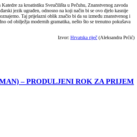
a Katedre za kroatistiku Sveučilišta u Pečuhu, Znanstvenog zavoda
đarski jezik ugrađen, odnosno na koji način bi se ovo djelo kasnije
poznajemo. Taj prijelazni oblik značio bi da su između znanstvenog i
dno od obilježja modernih gramatika, nešto što se trenutno pokušava
Izvor:
Hrvatska riječ
(Aleksandra Prćić)
OMAN) – PRODULJENI ROK ZA PRIJEM