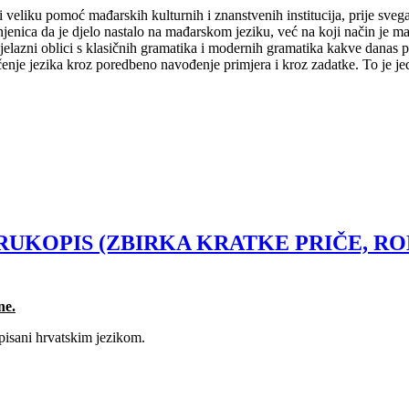
veliku pomoć mađarskih kulturnih i znanstvenih institucija, prije sveg
enica da je djelo nastalo na mađarskom jeziku, već na koji način je ma
ijelazni oblici s klasičnih gramatika i modernih gramatika kakve danas 
čenje jezika kroz poredbeno navođenje primjera i kroz zadatke. To je je
 RUKOPIS (ZBIRKA KRATKE PRIČE, R
ne.
 pisani hrvatskim jezikom.