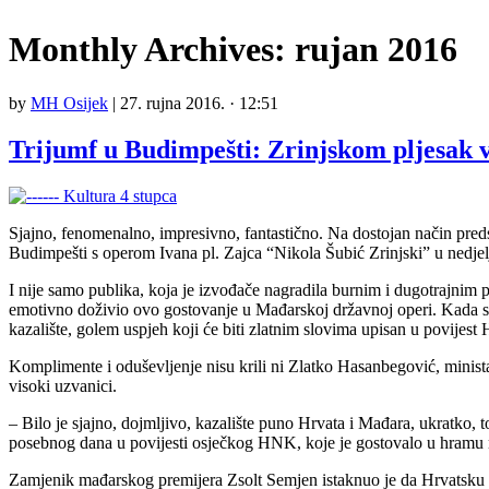
Monthly Archives:
rujan 2016
by
MH Osijek
|
27. rujna 2016. · 12:51
Trijumf u Budimpešti: Zrinjskom pljesak v
Sjajno, fenomenalno, impresivno, fantastično. Na dostojan način preds
Budimpešti s operom Ivana pl. Zajca “Nikola Šubić Zrinjski” u nedjel
I nije samo publika, koja je izvođače nagradila burnim i dugotrajnim
emotivno doživio ovo gostovanje u Mađarskoj državnoj operi. Kada sam 
kazalište, golem uspjeh koji će biti zlatnim slovima upisan u povijes
Komplimente i oduševljenje nisu krili ni Zlatko Hasanbegović, minis
visoki uzvanici.
– Bilo je sjajno, dojmljivo, kazalište puno Hrvata i Mađara, ukratko, 
posebnog dana u povijesti osječkog HNK, koje je gostovalo u hramu 
Zamjenik mađarskog premijera Zsolt Semjen istaknuo je da Hrvatsku i