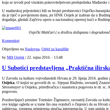
koja se izvodi pod visokim pokroviteljstvom predsjednika Mađarske i 
U mađarskoj prijestolnici bili su brojni predstavnici Osječko-baranjs
da je riječ o povijesnom danu, jer HNK Osijek je izabran da u Budimpe
događaja, gledali Zajčevu operu u nacionalnoj opernoj kući u Budim
Osječki Matičari ( u društvu dožupana i dogradona
Komentiraj
Objavljeno na
Naslovna
,
Odjel za kazalište
by
MH Osijek
|
22. rujna 2016. · 13:48
U Subotici predstavljena „Praktična ilirs
U Zavodu za kulturu vojvođanskih Hrvata je 29. lipnja 2016. godine 
Osijeka
. O knjizi su govorili dr. sc. Stjepan Blažetin, ravnatelj Zna
Strossmayer
u Osijeku, priređivačica i suautorica pogovora te dr. sc
pogovora.
Pozdravljajući prisutne Tomislav Žigmanov, ravnatelj Zavoda za kultu
ove knjige ogleda se u tome što ona svjedoči o činjenici da su Hrvati u 
zahtjevna, vremenu primjerena stručna interpretacija. U tom smislu j