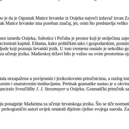
 je da je Ogranak Matice hrvatske iz Osijeka najveći izdavač izvan Zagr
k Matice hrvatske ima poseban značaj, jer, osim što predstavlja veliko
tor između Osijeka, Subotice i Pečuha je prostor koji je stoljećima zajed
nirati kapital. Elitama, kako političkim tako i gospodarskim, postalo j
i ljude koji poznaju hrvatski jezik. U tom vremenu nastalo je nekoliko gra
za učenje jezika. Mađarskoj državi bilo je važno na ovim prostorima ojača
tala nezapažena u povijesnim i jezikoslovnim priručnicima, a razlog tome 
turnim i znanstvenim institucijama. Pretisak gramatike nastao je u okvir
nanciralo Sveučilište
J. J. Stossmayer
u Osijeku. Gramatički priručnik sas
u ponajprije Mađarima za učenje hrvatskoga jezika. Što se tiče normati
se prekogranični autori uvijek smatrali dijelom cjeline svojega naroda. 