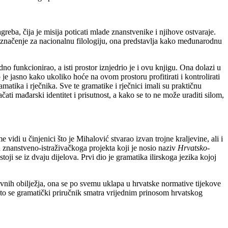
eba, čija je misija poticati mlade znanstvenike i njihove ostvaraje.
 značenje za nacionalnu filologiju, ona predstavlja kako međunarodnu
no funkcionirao, a isti prostor iznjedrio je i ovu knjigu. Ona dolazi u
e jasno kako ukoliko hoće na ovom prostoru profitirati i kontrolirati
matika i rječnika. Sve te gramatike i rječnici imali su praktičnu
ti mađarski identitet i prisutnost, a kako se to ne može uraditi silom,
vidi u činjenici što je Mihalović stvarao izvan trojne kraljevine, ali i
u znanstveno-istraživačkoga projekta koji je nosio naziv
Hrvatsko-
toji se iz dvaju dijelova. Prvi dio je gramatika ilirskoga jezika kojoj
vnih obilježja, ona se po svemu uklapa u hrvatske normative tijekove
Zato se gramatički priručnik smatra vrijednim prinosom hrvatskog