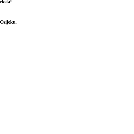
teksta“
 Osijeku
.