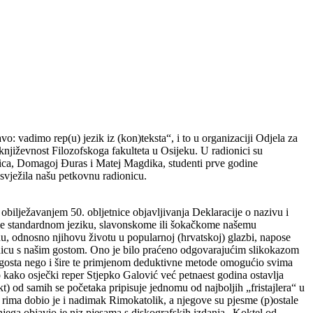
o: vadimo rep(u) jezik iz
(kon)teksta“, i to u organizaciji Odjela za
 književnost Filozofskoga fakulteta u Osijeku. U radionici su
torica, Domagoj Đuras i Matej Magdika, studenti prve godine
osvježila našu petkovnu radionicu.
obilježavanjem 50. obljetnice objavljivanja Deklaracije o nazivu i
ome standardnom jeziku, slavonskome ili šokačkome našemu
nu, odnosno njihovu životu u popularnoj (hrvatskoj) glazbi, napose
ionicu s našim gostom. Ono je bilo praćeno odgovarajućim slikokazom
a gosta nego i šire te primjenom deduktivne metode omogućio svima
eno kako osječki reper Stjepko Galović već petnaest godina ostavlja
t) od samih se početaka pripisuje jednomu od najboljih „fristajlera“ u
h rima dobio je i nadimak Rimokatolik, a njegove su pjesme (p)ostale
jega objavio je niz pjesama s diskografskih izdanja „Koktel od