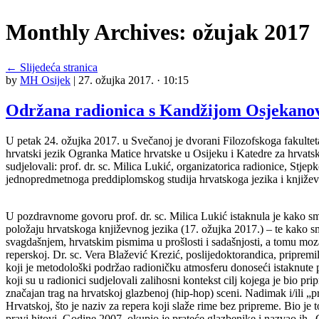
Monthly Archives:
ožujak 2017
←
Slijedeća stranica
by
MH Osijek
|
27. ožujka 2017. · 10:15
Održana radionica s Kandžijom Osjekano
U petak 24. ožujka 2017. u Svečanoj je dvorani Filozofskoga fakult
hrvatski jezik Ogranka Matice hrvatske u Osijeku i Katedre za hrvatsku
sudjelovali: prof. dr. sc. Milica Lukić, organizatorica radionice, St
jednopredmetnoga preddiplomskog studija hrvatskoga jezika i književno
U pozdravnome govoru prof. dr. sc. Milica Lukić istaknula je kako smo
položaju hrvatskoga književnog jezika (17. ožujka 2017.) – te kako
svagdašnjem, hrvatskim pismima u prošlosti i sadašnjosti, a tomu moz
reperskoj. Dr. sc. Vera Blažević Krezić, poslijedoktorandica, pripre
koji je metodološki podržao radioničku atmosferu donoseći istaknute
koji su u radionici sudjelovali zalihosni kontekst cilj kojega je bio p
značajan trag na hrvatskoj glazbenoj (hip-hop) sceni. Nadimak i/ili „p
Hrvatskoj, što je naziv za repera koji slaže rime bez pripreme. Bio j
pravi hitovi. Godine 2007. okupio je prateće glazbenike i nazvao ih 