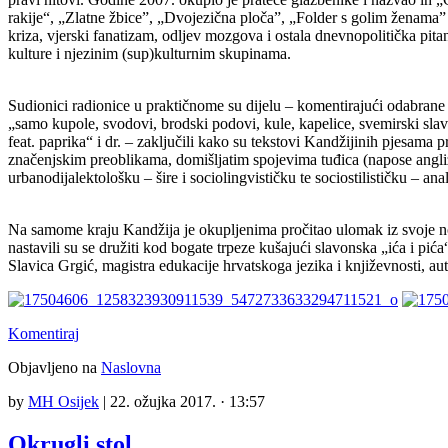
rakije“, „Zlatne žbice”, „Dvojezična ploča”, „Folder s golim ženama”
kriza, vjerski fanatizam, odljev mozgova i ostala dnevnopolitička pitan
kulture i njezinim (sup)kulturnim skupinama.
Sudionici radionice u praktičnome su dijelu – komentirajući odabrane
„samo kupole, svodovi, brodski podovi, kule, kapelice, svemirski slav
feat. paprika“ i dr. – zaključili kako su tekstovi Kandžijinih pjesa
značenjskim preoblikama, domišljatim spojevima tuđica (napose angliz
urbanodijalektološku – šire i sociolingvističku te sociostilističku – ana
Na samome kraju Kandžija je okupljenima pročitao ulomak iz svoje nove
nastavili su se družiti kod bogate trpeze kušajući slavonska „ića i pić
Slavica Grgić, magistra edukacije hrvatskoga jezika i književnosti, au
Komentiraj
Objavljeno na
Naslovna
by
MH Osijek
|
22. ožujka 2017. · 13:57
Okrugli stol