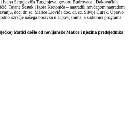
ca i Ivana Sergejeviča Turgenjeva, govoru Budrovaca i Đakovačkih
jičić, Tajane Šestak i Igora Kretonića – nagradili novčanom nagradom
anju, doc. dr. sc. Marice Liović i doc. dr. sc. Silvije Ćurak. Upravo
odno ozračje našega boravka u Lipovljanima, a sudionici programa
sječkoj Matici došlo od novljanske Matice i njezina predsjednika