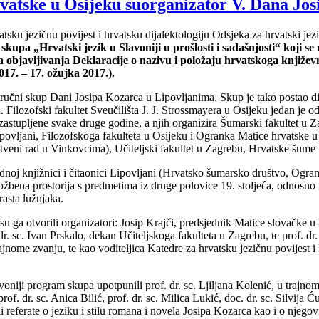
rvatske u Osijeku suorganizator V. Dana Jo
tsku jezičnu povijest i hrvatsku dijalektologiju Odsjeka za hrvatski jezi
skupa „Hrvatski jezik u Slavoniji u prošlosti i sadašnjosti“ koji 
ca objavljivanja Deklaracije o nazivu i položaju hrvatskoga književ
017. – 17. ožujka 2017.).
tručni skup Dani Josipa Kozarca u Lipovljanima. Skup je tako postao 
Filozofski fakultet Sveučilišta J. J. Strossmayera u Osijeku jedan je o
astupljene svake druge godine, a njih organizira Šumarski fakultet u Z
ovljani, Filozofskoga fakulteta u Osijeku i Ogranka Matice hrvatske u O
veni rad u Vinkovcima), Učiteljski fakultet u Zagrebu, Hrvatske šume i
j knjižnici i čitaonici Lipovljani (Hrvatsko šumarsko društvo, Ogran
ložbena prostorija s predmetima iz druge polovice 19. stoljeća, odnosn
asta lužnjaka.
 ga otvorili organizatori: Josip Krajči, predsjednik Matice slovačke u 
 sc. Ivan Prskalo, dekan Učiteljskoga fakulteta u Zagrebu, te prof. dr.
ajnome zvanju, te kao voditeljica Katedre za hrvatsku jezičnu povijest i 
lavoniji program skupa upotpunili prof. dr. sc. Ljiljana Kolenić, u traj
rof. dr. sc. Anica Bilić, prof. dr. sc. Milica Lukić, doc. dr. sc. Silvija
li referate o jeziku i stilu romana i novela Josipa Kozarca kao i o nj