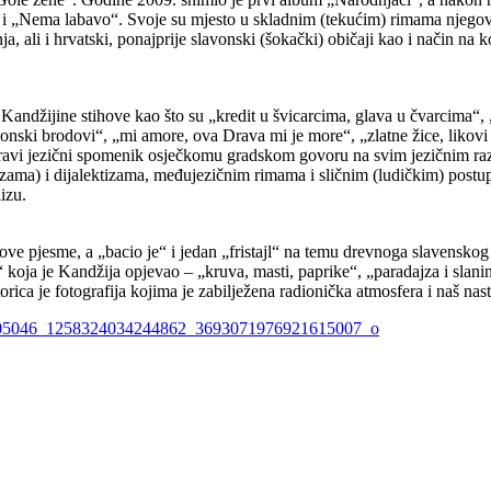
 i „Nema labavo“. Svoje su mjesto u skladnim (tekućim) rimama njegova 
ja, ali i hrvatski, ponajprije slavonski (šokački) običaji kao i način na
 Kandžijine stihove kao što su „kredit u švicarcima, glava u čvarcima“,
onski brodovi“, „mi amore, ova Drava mi je more“, „zlatne žice, likovi
ma pravi jezični spomenik osječkomu gradskom govoru na svim jezičnim 
ama) i dijalektizama, međujezičnim rimama i sličnim (ludičkim) postupc
lizu.
 pjesme, a „bacio je“ i jedan „fristajl“ na temu drevnoga slavenskog i 
a“ koja je Kandžija opjevao – „kruva, masti, paprike“, „paradajza i slani
torica je fotografija kojima je zabilježena radionička atmosfera i naš n