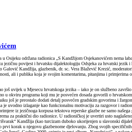
vićem
eta u Osijeku održana radionica „S Kandžijom Osjekanovićem nema labav
 jezičnu povijest i hrvatsku dijalektologiju Odsjeka za hrvatski jezik i
jepko Galović Kandžija, glazbenik, dr. sc. Vera Blažević Krezić, modera
sti, ali i publika koja je svojim komentarima, pitanjima i primjerima 
 još uvijek u Mjesecu hrvatskoga jezika – iako je on službeno završio 
 smo u okviru programa koji mu je posvećen dosada govorili o hrvatsk
aiku još je preostalo dodati detalj posvećen gradskim govorima i žargo
mila je uvodno izlaganje kao funkcionalnu motivaciju za razgovor i rad
 primjere iz jezičnoga korpusa tekstova reperske glazbe ne samo našeg
riprema za praktični dio radionice. U radioničkoj je uvertiri usto naglaš
rišvarak“ Kandžija (kao turcizam duboko ukorijenjen u slavonski dijalek
e to prvi korak u njegovu glazbenome djelovanju. Zbog svojih specifični
„Gole žene“. Godine 2009. snimio je prvi album „Narodnjaci”, a nakon n