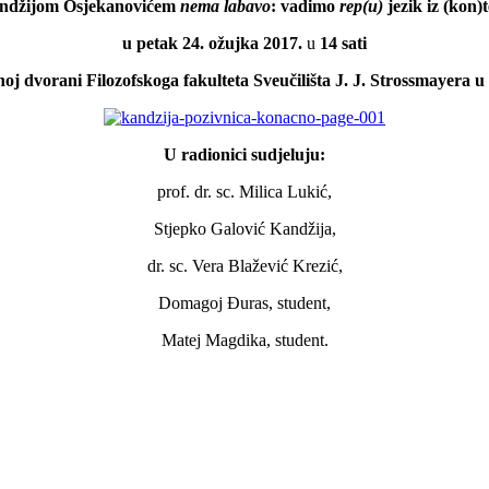
ndžijom Osjekanovićem
nema labavo
: vadimo
rep(u)
jezik iz (kon)
u petak 24. ožujka 2017.
u
14 sati
oj dvorani Filozofskoga fakulteta Sveučilišta J. J. Strossmayera u
U radionici sudjeluju:
prof. dr. sc. Milica Lukić,
Stjepko Galović Kandžija,
dr. sc. Vera Blažević Krezić,
Domagoj Đuras, student,
Matej Magdika, student.