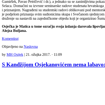
Gamiršek, Pavao Petričević i dr.), a jednako su se zanimljivima pok
Selaca. Domaćini su izvrsne seminarske radove studenata hrvatskoga j
i priznanjem. Nagrađeni su studentski radovi oblikovani pod mentorski
je podjelom priznanja svim sudionicima skupa i Svečanom sjednicom 
druženje su nastavili na zajedničkome objedu koji je organizirao Šum
Osječka je Matica u tome ozračju svoja izdanja darovala lipovlja
Alojza Buljana.
Komentiraj
Objavljeno na
Naslovna
by
MH Osijek
|
21. ožujka 2017. · 11:09
S Kandžijom Osjekanovićem nema labavo: v