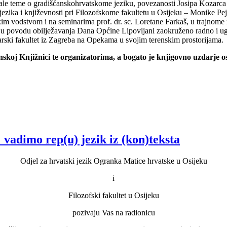
azale teme o gradišćanskohrvatskome jeziku, povezanosti Josipa Kozar
ezika i književnosti pri Filozofskome fakultetu u Osijeku – Monike Pe
m vodstvom i na seminarima prof. dr. sc. Loretane Farkaš, u trajnome zv
u povodu obilježavanja Dana Općine Lipovljani zaokruženo radno i ug
arski fakultet iz Zagreba na Opekama u svojim terenskim prostorijama.
nskoj Knjižnici te organizatorima, a bogato je knjigovno uzdarje o
adimo rep(u) jezik iz (kon)teksta
Odjel za hrvatski jezik Ogranka Matice hrvatske u Osijeku
i
Filozofski fakultet u Osijeku
pozivaju Vas na radionicu