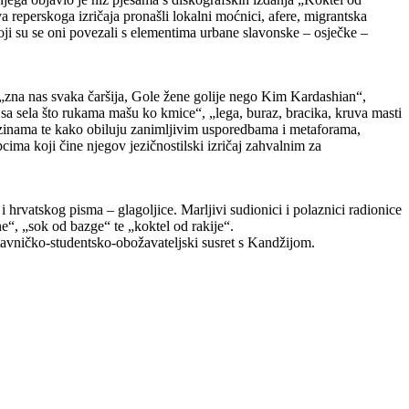
reperskoga izričaja pronašli lokalni moćnici, afere, migrantska
 koji su se oni povezali s elementima urbane slavonske – osječke –
 „zna nas svaka čaršija, Gole žene golije nego Kim Kardashian“,
 sa sela što rukama mašu ko kmice“, „lega, buraz, bracika, kruva masti
razinama te kako obiluju zanimljivim usporedbama i metaforama,
ima koji čine njegov jezičnostilski izričaj zahvalnim za
hrvatskog pisma – glagoljice. Marljivi sudionici i polaznici radionice
ne“, „sok od bazge“ te „koktel od rakije“.
astavničko-studentsko-obožavateljski susret s Kandžijom.