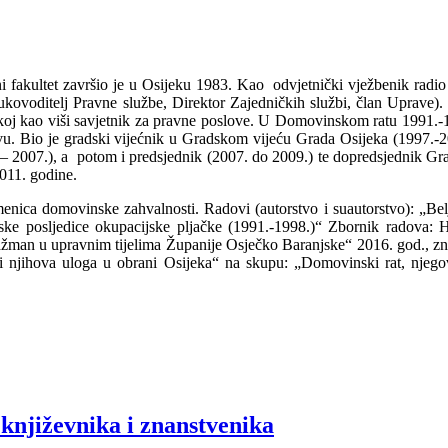
ni fakultet završio je u Osijeku 1983. Kao odvjetnički vježbenik radi
kovoditelj Pravne službe, Direktor Zajedničkih službi, član Uprave). 
oj kao viši savjetnik za pravne poslove. U Domovinskom ratu 1991.-1
vu. Bio je gradski vijećnik u Gradskom vijeću Grada Osijeka (1997.-20
– 2007.), a potom i predsjednik (2007. do 2009.) te dopredsjednik Gra
011. godine.
enica domovinske zahvalnosti. Radovi (autorstvo i suautorstvo): „B
ske posljedice okupacijske pljačke (1991.-1998.)“ Zbornik radova: 
ažman u upravnim tijelima Županije Osječko Baranjske“ 2016. god., znan
 njihova uloga u obrani Osijeka“ na skupu: „Domovinski rat, njegov
 književnika i znanstvenika