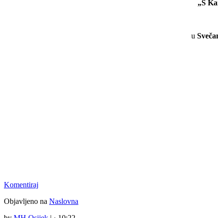
„S Ka
u
Svečan
Komentiraj
Objavljeno na
Naslovna
by
MH Osijek
|
· 10:22