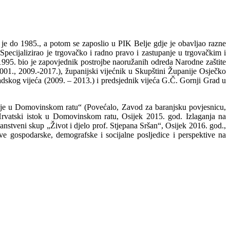
o je do 1985., a potom se zaposlio u PIK Belje gdje je obavljao razne
Specijalizirao je trgovačko i radno pravo i zastupanje u trgovačkim i
995. bio je zapovjednik postrojbe naoružanih odreda Narodne zaštite
01., 2009.-2017.), županijski vijećnik u Skupštini Županije Osječko
dskog vijeća (2009. – 2013.) i predsjednik vijeća G.Č. Gornji Grad u
elje u Domovinskom ratu“ (Povećalo, Zavod za baranjsku povjesnicu,
Hrvatski istok u Domovinskom ratu, Osijek 2015. god. Izlaganja na
stveni skup „Život i djelo prof. Stjepana Sršan“, Osijek 2016. god.,
e gospodarske, demografske i socijalne posljedice i perspektive na