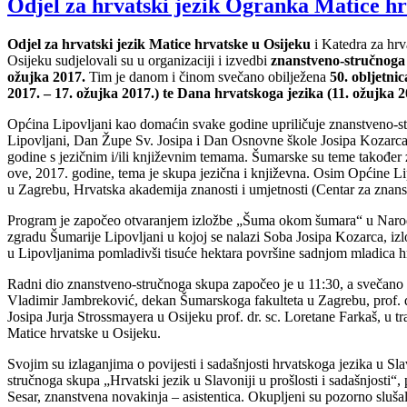
Odjel za hrvatski jezik Ogranka Matice h
Odjel za hrvatski jezik Matice hrvatske u Osijeku
i Katedra za hrva
Osijeku sudjelovali su u organizaciji i izvedbi
znanstveno-stručnoga 
ožujka 2017.
Tim je danom i činom svečano obilježena
50. obljetni
2017. – 17. ožujka 2017.) te Dana hrvatskoga jezika (11. ožujka 2
Općina Lipovljani kao domaćin svake godine upriličuje znanstveno-s
Lipovljani, Dan Župe Sv. Josipa i Dan Osnovne škole Josipa Kozarca. 
godine s jezičnim i/ili književnim temama. Šumarske su teme također z
ove, 2017. godine, tema je skupa jezična i književna. Osim Općine Lip
u Zagrebu, Hrvatska akademija znanosti i umjetnosti (Centar za znanst
Program je započeo otvaranjem izložbe „Šuma okom šumara“ u Narodno
zgradu Šumarije Lipovljani u kojoj se nalazi Soba Josipa Kozarca, iz
u Lipovljanima pomladivši tisuće hektara površine sadnjom mladica hr
Radni dio znanstveno-stručnoga skupa započeo je u 11:30, a svečano su
Vladimir Jambreković, dekan Šumarskoga fakulteta u Zagrebu, prof. dr.
Josipa Jurja Strossmayera u Osijeku prof. dr. sc. Loretane Farkaš, u tr
Matice hrvatske u Osijeku.
Svojim su izlaganjima o povijesti i sadašnjosti hrvatskoga jezika u S
stručnoga skupa „Hrvatski jezik u Slavoniji u prošlosti i sadašnjosti“, p
Sesar, znanstvena novakinja – asistentica. Okupljeni su pozorno sluša