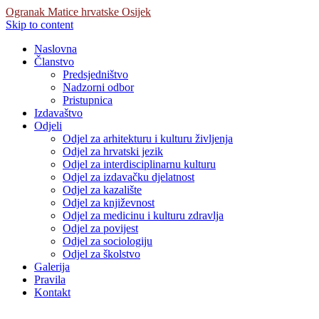
Ogranak Matice hrvatske Osijek
Skip to content
Naslovna
Članstvo
Predsjedništvo
Nadzorni odbor
Pristupnica
Izdavaštvo
Odjeli
Odjel za arhitekturu i kulturu življenja
Odjel za hrvatski jezik
Odjel za interdisciplinarnu kulturu
Odjel za izdavačku djelatnost
Odjel za kazalište
Odjel za književnost
Odjel za medicinu i kulturu zdravlja
Odjel za povijest
Odjel za sociologiju
Odjel za školstvo
Galerija
Pravila
Kontakt