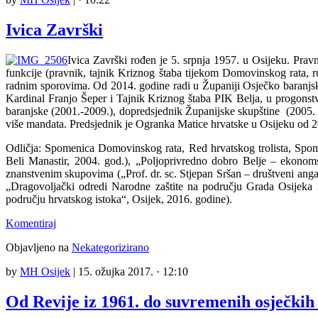
Ivica Završki
Ivica Završki rođen je 5. srpnja 1957. u Osijeku. Prav
funkcije (pravnik, tajnik Kriznog štaba tijekom Domovinskog rata, ru
radnim sporovima. Od 2014. godine radi u Županiji Osječko baranjsk
Kardinal Franjo Šeper i Tajnik Kriznog štaba PIK Belja, u progonst
baranjske (2001.-2009.), dopredsjednik Županijske skupštine (2005. 
više mandata. Predsjednik je Ogranka Matice hrvatske u Osijeku od 2
Odličja: Spomenica Domovinskog rata, Red hrvatskog trolista, Spom
Beli Manastir, 2004. god.), „Poljoprivredno dobro Belje – ekonom
znanstvenim skupovima („Prof. dr. sc. Stjepan Sršan – društveni ang
„Dragovoljački odredi Narodne zaštite na području Grada Osijeka i
području hrvatskog istoka“, Osijek, 2016. godine).
Komentiraj
Objavljeno na
Nekategorizirano
by
MH Osijek
|
15. ožujka 2017. · 12:10
Od Revije iz 1961. do suvremenih osječkih