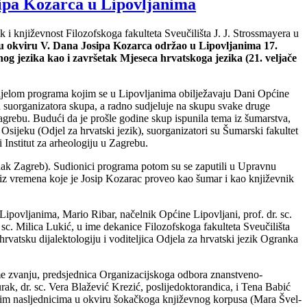
sipa Kozarca u Lipovljanima
k i književnost Filozofskoga fakulteta Sveučilišta J. J. Strossmayera u
se u okviru V. Dana Josipa Kozarca održao u Lipovljanima 17.
nog jezika kao i završetak Mjeseca hrvatskoga jezika (21. veljače
dijelom programa kojim se u Lipovljanima obilježavaju Dani Općine
d suorganizatora skupa, a radno sudjeluje na skupu svake druge
agrebu. Budući da je prošle godine skup ispunila tema iz šumarstva,
sijeku (Odjel za hrvatski jezik), suorganizatori su Šumarski fakultet
 Institut za arheologiju u Zagrebu.
ak Zagreb). Sudionici programa potom su se zaputili u Upravnu
o iz vremena koje je Josip Kozarac proveo kao šumar i kao književnik
Lipovljanima, Mario Ribar, načelnik Općine Lipovljani, prof. dr. sc.
 sc. Milica Lukić, u ime dekanice Filozofskoga fakulteta Sveučilišta
hrvatsku dijalektologiju i voditeljica Odjela za hrvatski jezik Ogranka
nome zvanju, predsjednica Organizacijskoga odbora znanstveno-
 Ćurak, dr. sc. Vera Blažević Krezić, poslijedoktorandica, i Tena Babić
egovim nasljednicima u okviru šokačkoga književnog korpusa (Mara Švel-