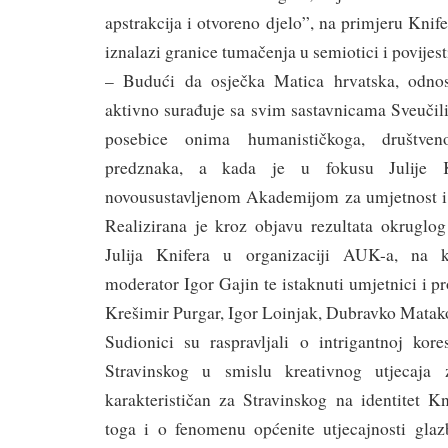
apstrakcija i otvoreno djelo”, na primjeru Knif
iznalazi granice tumačenja u semiotici i povijest
– Budući da osječka Matica hrvatska, odnos
aktivno surađuje sa svim sastavnicama Sveučiliš
posebice onima humanističkoga, društven
predznaka, a kada je u fokusu Julije Kn
novousustavljenom Akademijom za umjetnost i 
Realizirana je kroz objavu rezultata okruglo
Julija Knifera u organizaciji AUK-a, na k
moderator Igor Gajin te istaknuti umjetnici i p
Krešimir Purgar, Igor Loinjak, Dubravko Matako
Sudionici su raspravljali o intrigantnoj kore
Stravinskog u smislu kreativnog utjecaja
karakterističan za Stravinskog na identitet Kn
toga i o fenomenu općenite utjecajnosti gla