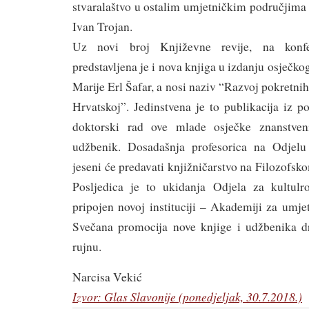
stvaralaštvo u ostalim umjetničkim područjima
Ivan Trojan.
Uz novi broj Književne revije, na konfe
predstavljena je i nova knjiga u izdanju osječko
Marije Erl Šafar, a nosi naziv “Razvoj pokretni
Hrvatskoj”. Jedinstvena je to publikacija iz po
doktorski rad ove mlade osječke znanstvenic
udžbenik. Dosadašnja profesorica na Odjelu 
jeseni će predavati knjižničarstvo na Filozofsk
Posljedica je to ukidanja Odjela za kultulro
pripojen novoj instituciji – Akademiji za umjet
Svečana promocija nove knjige i udžbenika dr
rujnu.
Narcisa Vekić
Izvor: Glas Slavonije (ponedjeljak, 30.7.2018.)