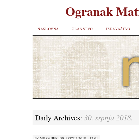
Ogranak Mati
SKIP TO
NASLOVNA
ČLANSTVO
IZDAVAŠTVO
CONTENT
30. srpnja 2018.
Daily Archives:
BY
MH OSIJEK
|
30. SRPNJA 2018. · 12:01