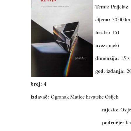
Tema: Prijelaz
cijena:
50,00 kn
br.str.:
151
uvez:
meki
dimenzija:
15 x
god.
izdanja:
20
broj:
4
izdavač:
Ogranak Matice hrvatske Osijek
mjesto:
Osij
područje:
kn