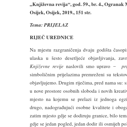
„Književna revija“, god. 59., br. 4., Ogranak
Osijek, Osijek, 2019., 151 str.
Tema: PRIJELAZ
RIJEČ UREDNICE
Na mjestu razgraničenja dvaju godišta časop
ulaska u šesto desetljeće objavljivanja, zav
Književne revije
pr
naslovili smo upravo ̶
simboličnim prijelazima premreženi su teksto
objavljujemo. Drugim riječima, pred nama su: s
u nove prostore osobnih sloboda i novih kreativ
mjesto na kojemu se prelazi iz jednoga egzi
drugo, nadograđujući osobne kvalitete i obog
zatim mjesto gdje se dodiruju granice, bilo tema
gdje se jedan pogled, jedan dodir ili osmijeh p