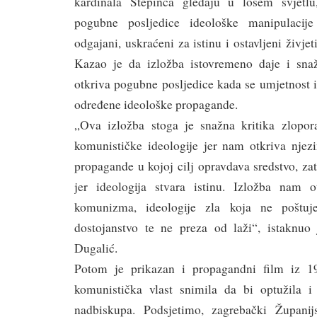
kardinala Stepinca gledaju u lošem svjetlu
pogubne posljedice ideološke manipulaci
odgajani, uskraćeni za istinu i ostavljeni živj
Kazao je da izložba istovremeno daje i snaž
otkriva pogubne posljedice kada se umjetnost i
određene ideološke propagande.
„Ova izložba stoga je snažna kritika zlopor
komunističke ideologije jer nam otkriva njezi
propagande u kojoj cilj opravdava sredstvo, zat
jer ideologija stvara istinu. Izložba nam o
komunizma, ideologije zla koja ne poštuj
dostojanstvo te ne preza od laži“, istaknuo
Dugalić.
Potom je prikazan i propagandni film iz 1
komunistička vlast snimila da bi optužila i
nadbiskupa. Podsjetimo, zagrebački Županij