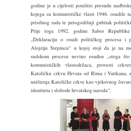
godine je u cijelosti poništio presudu nadbis
kojega su komunističke vlasti 1946. osudile n
prisilnog rada te petogodišnji gubitak političk
Prije toga 1992. godine Sabor Republike
„Deklaraciju o osudi političkog procesa i p
Alojziju Stepincu“ u kojoj stoji da je na m
sudskom procesu nevino osuđen „stoga što
komunističkih vlastodržaca, provesti crkve
Katoličku crkvu Hrvata od Rima i Vatikana, 
uništenja Katoličke crkve kao vjekovnog čuvara
identiteta i slobode hrvatskog naroda“.