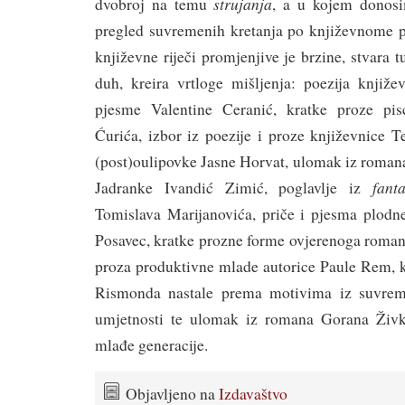
strujanja
dvobroj na temu
, a u kojem donosi
pregled suvremenih kretanja po književnome p
književne riječi promjenjive je brzine, stvara 
duh, kreira vrtloge mišljenja: poezija knjiže
pjesme Valentine Ceranić, kratke proze pi
Ćurića, izbor iz poezije i proze književnice T
(post)oulipovke Jasne Horvat, ulomak iz romana
fan
Jadranke Ivandić Zimić, poglavlje iz
Tomislava Marijanovića, priče i pjesma plodn
Posavec, kratke prozne forme ovjerenoga roma
proza produktivne mlade autorice Paule Rem, k
Rismonda nastale prema motivima iz suvrem
umjetnosti te ulomak iz romana Gorana Živko
mlađe generacije.
Objavljeno na
Izdavaštvo