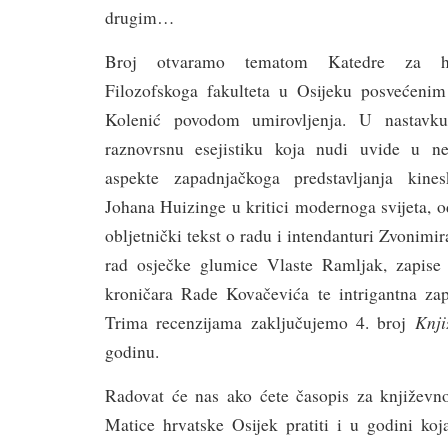
drugim…
Broj otvaramo tematom Katedre za hrv
Filozofskoga fakulteta u Osijeku posvećenim p
Kolenić povodom umirovljenja. U nastavk
raznovrsnu esejistiku koja nudi uvide u ne
aspekte zapadnjačkoga predstavljanja kines
Johana Huizinge u kritici modernoga svijeta, 
obljetnički tekst o radu i intendanturi Zvonimi
rad osječke glumice Vlaste Ramljak, zapise
kroničara Rade Kovačevića te intrigantna za
Knji
Trima recenzijama zaključujemo 4. broj
godinu.
Radovat će nas ako ćete časopis za književn
Matice hrvatske Osijek pratiti i u godini koja