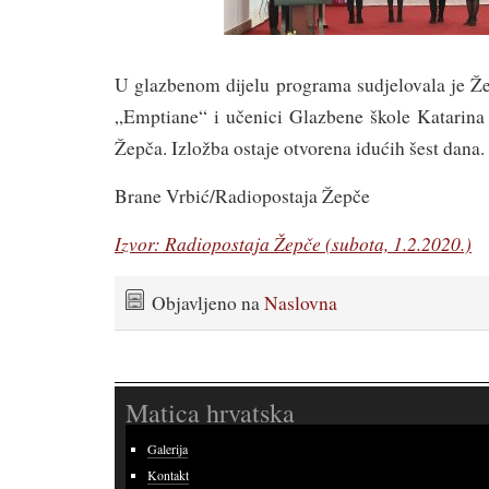
U glazbenom dijelu programa sudjelovala je Ž
„Emptiane“ i učenici Glazbene škole Katarin
Žepča. Izložba ostaje otvorena idućih šest dana.
Brane Vrbić/Radiopostaja Žepče
Izvor: Radiopostaja Žepče (subota, 1.2.2020.)
Objavljeno na
Naslovna
Matica hrvatska
Galerija
Kontakt