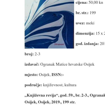
cijena:
50,00 kn
br. str.:
199
uvez:
meki
dimenzija:
15 x 
god. izdanja:
20
broj:
2-3
izdavač:
Ogranak Matice hrvatske Osijek
mjesto:
ISSN:-
Osijek,
područje:
književnost, kultura
„Književna revija“, god. 59., br. 2-3., Ogran
Osijek, Osijek, 2019., 199 str.