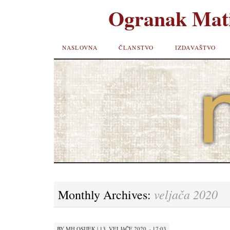
Ogranak Mati
SKIP TO
NASLOVNA
ČLANSTVO
IZDAVAŠTVO
CONTENT
veljača 2020
Monthly Archives:
BY
MH OSIJEK
|
13. VELJAČE 2020. · 17:03