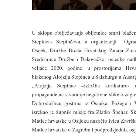
U sklopu obilježavanja obljetnice smrti blaže
Stepinca- Stepinčeva, u organizaciji Ogra
Osijek, Družbe Braća Hrvatskog Zmaja Zmaj
Središnjice Družbe i Đakovačko- osječke nadb
veljače 2020. godine, u prostorijama Hrva
blaženog Alojzija Stepinca u Salzburgu u Austrij
„Alojzije Stepinac –izložba karikatura- u
propagande na stvaranje negativne slike o zag
Dobrodošlicu gostima iz Osijeka, Požege i
izrekao je župnik misije fra Zlatko Špehar. 
Matice hrvatske u Osijeku nazočio Ivica Završ
Matice hrvatske u Zagrebu i podpredsjednik os