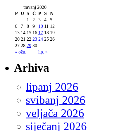
travanj 2020
P
U
S
Č
P
S
N
1
2
3
4
5
6
7
8
9
10
11
12
13
14
15
16
17
18
19
20
21
22
23
24
25
26
27
28
29
30
« ožu.
lip. »
Arhiva
lipanj 2026
svibanj 2026
veljača 2026
siječanj 2026