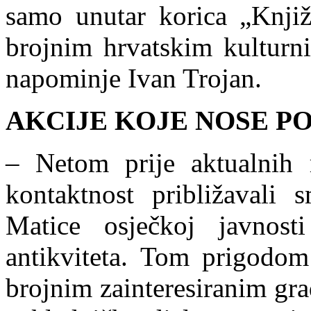
samo unutar korica „Knjiž
brojnim hrvatskim kulturn
napominje Ivan Trojan.
AKCIJE KOJE NOSE P
– Netom prije aktualnih r
kontaktnost približavali 
Matice osječkoj javnos
antikviteta. Tom prigodo
brojnim zainteresiranim gra