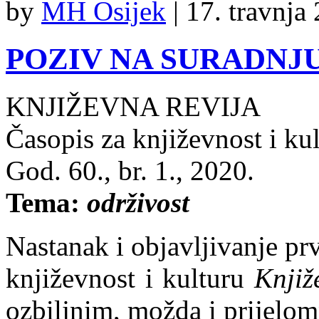
by
MH Osijek
|
17. travnja
POZIV NA SURADNJ
KNJIŽEVNA REVIJA
Časopis za književnost i ku
God. 60., br. 1., 2020.
Tema:
održivost
Nastanak i objavljivanje pr
književnost i kulturu
Knjiž
ozbiljnim, možda i prijelo