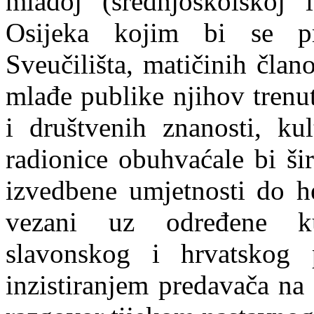
mlađoj (srednjoškolskoj i
Osijeka kojim bi se p
Sveučilišta, matičinih član
mlađe publike njihov trenu
i društvenih znanosti, kul
radionice obuhvaćale bi ši
izvedbene umjetnosti do he
vezani uz određene kul
slavonskog i hrvatskog 
inzistiranjem predavača na