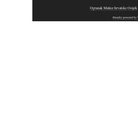
Ogranak Matice hrvatske Osijek
Proudly powered by