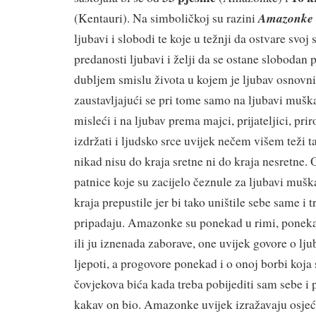
Amazonke
(Kentauri). Na simboličkoj su razini
ljubavi i slobodi te koje u težnji da ostvare svoj
predanosti ljubavi i želji da se ostane slobodan 
dubljem smislu života u kojem je ljubav osnovni 
zau­stavljajući se pri tome samo na ljubavi muška
misleći i na ljubav prema majci, prijateljici, prir
izdržati i ljudsko srce uvijek nečem višem teži
nikad nisu do kraja sretne ni do kraja nesretne. 
patnice koje su zacijelo čeznule za lju­bavi muška
kraja prepustile jer bi tako uništile sebe same i t
pripadaju. Amazonke su ponekad u rimi, poneka
ili ju iznenada zaborave, one uvijek govore o ljub
ljepoti, a progovore ponekad i o onoj borbi koja 
čovjekova bića kada treba pobijediti sam sebe i 
kakav on bio. Amazonke uvijek izražavaju osje­ća