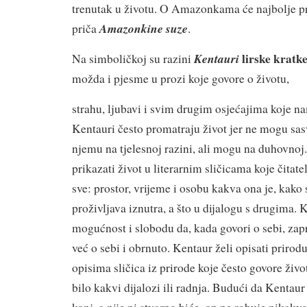
trenutak u životu. O Amazonkama će najbolje pr
Amazonkine suze
priča
.
lirske kratk
Kentauri
Na simboličkoj su razini
možda i pjesme u prozi koje govore o životu,
strahu, ljubavi i svim drugim osjećajima koje na
Kentauri često promatraju život jer ne mogu sas
njemu na tjelesnoj razini, ali mogu na duhov­noj
prikazati život u literarnim sličicama koje čitatel
sve: prostor, vrijeme i osobu kakva ona je, kako 
proživljava iznutra, a što u dijalogu s drugima. 
mogućnost i slobo­du da, kada govori o sebi, zapr
već o sebi i obrnuto. Kentaur želi opisati prirod
opisima sličica iz prirode koje često govore živ
bilo kakvi dijalozi ili radnja. Budući da Kentaur 