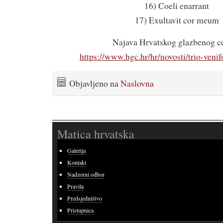
16) Coeli enarrant
17) Exultavit cor meum
Najava Hrvatskog glazbenog ce
https://www.hgc.hr/hr/novosti/trio-venif
Objavljeno na
Naslovna
Matica hrvatska
Galerija
Kontakt
Nadzorni odbor
Pravila
Predsjedništvo
Pristupnica