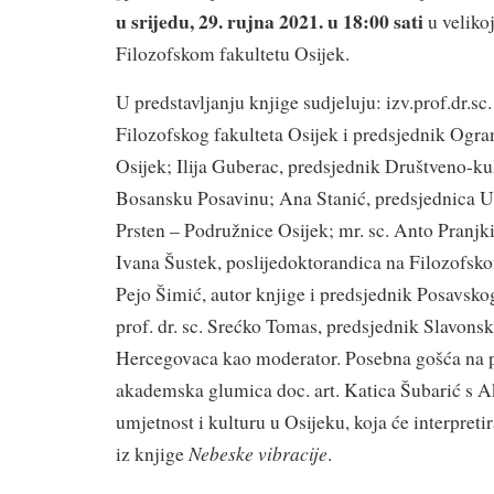
u srijedu, 29. rujna 2021. u 18:00 sati
u veliko
Filozofskom fakultetu Osijek.
U predstavljanju knjige sudjeluju: izv.prof.dr.sc
Filozofskog fakulteta Osijek i predsjednik Ogr
Osijek; Ilija Guberac, predsjednik Društveno-ku
Bosansku Posavinu; Ana Stanić, predsjednica 
Prsten – Podružnice Osijek; mr. sc. Anto Pranjkić
Ivana Šustek, poslijedoktorandica na Filozofsko
Pejo Šimić, autor knjige i predsjednik Posavsko
prof. dr. sc. Srećko Tomas, predsjednik Slavons
Hercegovaca kao moderator. Posebna gošća na pr
akademska glumica doc. art. Katica Šubarić s 
umjetnost i kulturu u Osijeku, koja će interpret
Nebeske vibracije
iz knjige
.