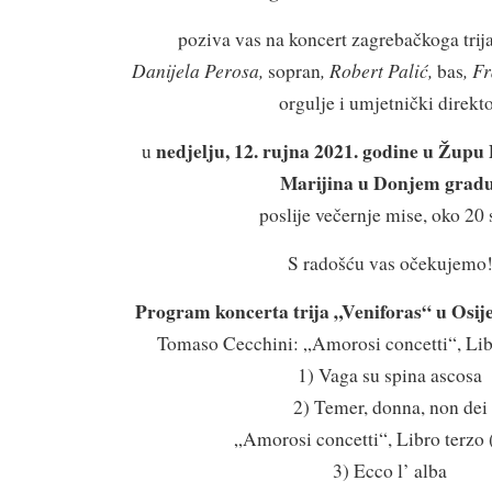
poziva vas na koncert zagrebačkoga trij
Danijela Perosa,
, Robert Palić,
, F
sopran
bas
orgulje i umjetnički direkt
nedjelju, 12. rujna 2021. godine u Žup
u
Marijina u Donjem grad
poslije večernje mise, oko 20 s
S radošću vas očekujemo
Program koncerta trija „Veniforas“ u Osij
Tomaso Cecchini: „Amorosi concetti“, Lib
1) Vaga su spina ascosa
2) Temer, donna, non dei
„Amorosi concetti“, Libro terzo 
3) Ecco l’ alba