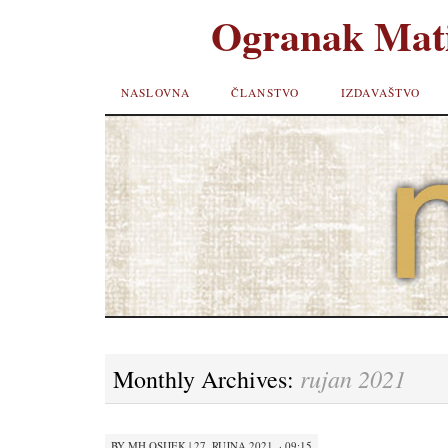
Ogranak Mati
SKIP TO
NASLOVNA
ČLANSTVO
IZDAVAŠTVO
CONTENT
rujan 2021
Monthly Archives:
BY
MH OSIJEK
|
27. RUJNA 2021. · 09:15