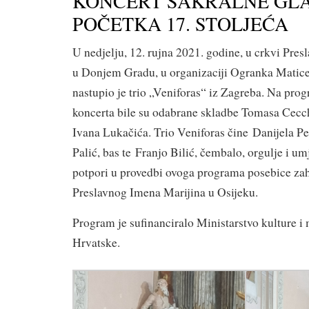
KONCERT SAKRALNE GLA
POČETKA 17. STOLJEĆA
U nedjelju, 12. rujna 2021. godine, u crkvi Pre
u Donjem Gradu, u organizaciji Ogranka Matice
nastupio je trio „Veniforas“ iz Zagreba. Na pro
koncerta bile su odabrane skladbe Tomasa Cecchi
Ivana Lukačića. Trio Veniforas čine Danijela Pe
Palić, bas te Franjo Bilić, čembalo, orgulje i um
potpori u provedbi ovoga programa posebice za
Preslavnog Imena Marijina u Osijeku.
Program je sufinanciralo Ministarstvo kulture i
Hrvatske.