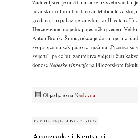
Zadovoljstvo je uočiti da su se uz svehrvatsku, j
hrvatskih kulturnih ustanova, Maticu hrvatsku, o
građana, što pokazuje zajedništvo Hrvata iz Hrv
Hercegovine, na jednoj pjesničkoj večeri. Veliki
Antun Branko Šimić, rekao je da su pjesnici čuđe
svoju pjesmu zaključio je riječima „Pjesnici su 
svijetu“, pa će biti zanimljivo vidjeti i čuti kak
Nebeske vibracije
donose
na Filozofskom fakult
Objavljeno na
Naslovna
BY
MH OSIJEK
|
17. RUJNA 2021. · 14:33
Amazonke i Kentauri