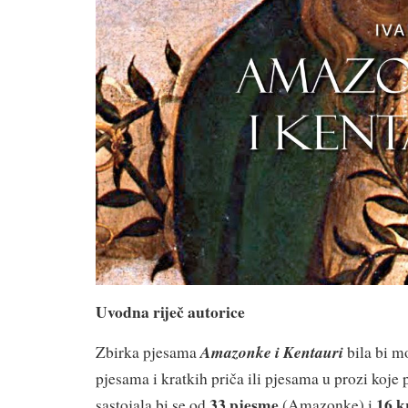
Uvodna riječ autorice
Amazonke i Kentauri
Zbirka pjesama
bila bi m
pjesama i kratkih priča ili pjesama u prozi koje 
33 pjesme
16 k
sastojala bi se od
(Amazonke) i