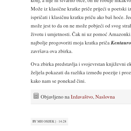
konj, a nije ni stvarno biće, on ne robuje nikakvo
Može iz klasične kratke priče prijeći u poetski i
ispričati i klasičnu kratku priču ako baš hoće. J
može jest to da on ne može pobjeći od svog stra
životu i umjetnosti. Čak ni uz pomoć Amazonki
Kentauro
najbolje progovoriti moja kratka priča
završava ova zbirka.
Ova zbirka predstavlja i svojevrstan književni 
željela pokazati da razlika između poezije i proze
kako nam se ponekad čini.
Objavljeno na
Izdavaštvo
,
Naslovna
BY
MH OSIJEK
|
· 14:28