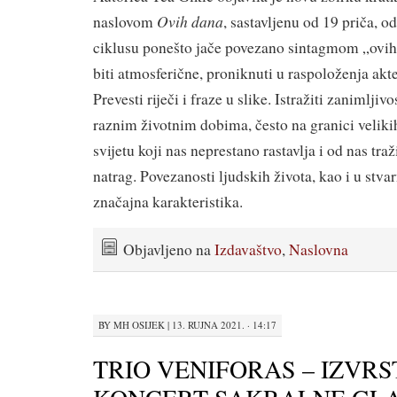
Ovih dana
naslovom
, sastavljenu od 19 priča, o
ciklusu ponešto jače povezano sintagmom „ovih
biti atmosferične, proniknuti u raspoloženja akte
Prevesti riječi i fraze u slike. Istražiti zanimljiv
raznim životnim dobima, često na granici veliki
svijetu koji nas neprestano rastavlja i od nas tra
natrag. Povezanosti ljudskih života, kao i u stva
značajna karakteristika.
Objavljeno na
Izdavaštvo
,
Naslovna
BY
MH OSIJEK
|
13. RUJNA 2021. · 14:17
TRIO VENIFORAS – IZVR