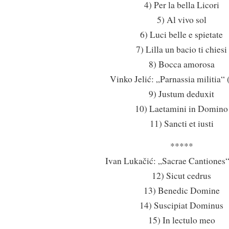
4) Per la bella Licori
5) Al vivo sol
6) Luci belle e spietate
7) Lilla un bacio ti chiesi
8) Bocca amorosa
Vinko Jelić: „Parnassia militia“ 
9) Justum deduxit
10) Laetamini in Domino
11) Sancti et iusti
*****
Ivan Lukačić: „Sacrae Cantiones“
12) Sicut cedrus
13) Benedic Domine
14) Suscipiat Dominus
15) In lectulo meo