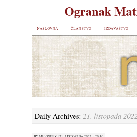
Ogranak Mati
SKIP TO
NASLOVNA
ČLANSTVO
IZDAVAŠTVO
CONTENT
21. listopada 2022
Daily Archives:
BY
MH OSIJEK
|
21. LISTOPADA 2022. · 20:10