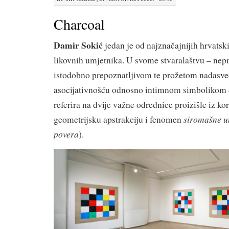
Charcoal
Damir Sokić
jedan je od najznačajnijih hrvats
likovnih umjetnika. U svome stvaralaštvu – nepr
istodobno prepoznatljivom te prožetom nadasv
asocijativnošću odnosno intimnom simbolikom –
referira na dvije važne odrednice proizišle iz 
siromašne u
geometrijsku apstrakciju i fenomen
povera
).