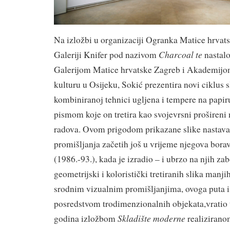
Na izložbi u organizaciji Ogranka Matice hrvats
Charcoal te
Galeriji Knifer pod nazivom
nastalo
Galerijom Matice hrvatske Zagreb i Akademijom
kulturu u Osijeku, Sokić prezentira novi ciklus s
kombiniranoj tehnici ugljena i tempere na papir
pismom koje on tretira kao svojevrsni prošireni 
radova. Ovom prigodom prikazane slike nastava
promišljanja začetih još u vrijeme njegova bor
(1986.-93.), kada je izradio – i ubrzo na njih za
geometrijski i koloristički tretiranih slika manji
srodnim vizualnim promišljanjima, ovoga puta 
posredstvom trodimenzionalnih objekata,vratio 
Skladište moderne
godina izložbom
realiziran