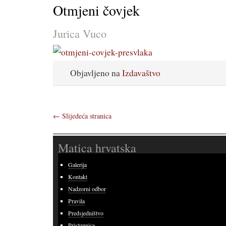
Otmjeni čovjek
Jurica Vuco
Objavljeno na
Izdavaštvo
←
Slijedeća stranica
Matica hrvatska
Galerija
Kontakt
Nadzorni odbor
Pravila
Predsjedništvo
Pristupnica