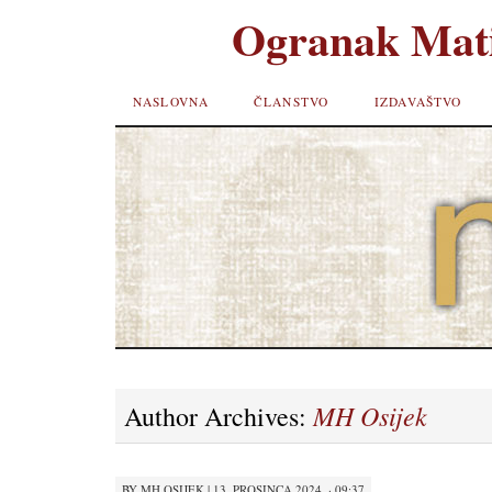
Ogranak Mati
SKIP TO
NASLOVNA
ČLANSTVO
IZDAVAŠTVO
CONTENT
MH Osijek
Author Archives:
BY
MH OSIJEK
|
13. PROSINCA 2024. · 09:37