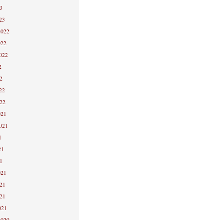
3
23
2022
022
2022
2
2
22
022
021
2021
1
21
1
021
021
021
021
2020