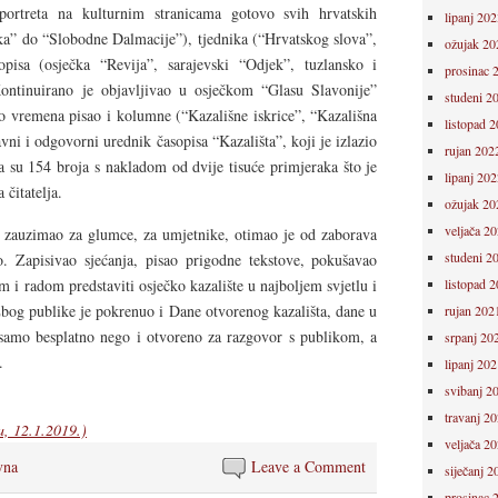
, portreta na kulturnim stranicama gotovo svih hrvatskih
lipanj 202
a” do “Slobodne Dalmacije”), tjednika (“Hrvatskog slova”,
ožujak 20
opisa (osječka “Revija”, sarajevski “Odjek”, tuzlansko i
prosinac 
ontinuirano je objavljivao u osječkom “Glasu Slavonije”
studeni 2
o vremena pisao i kolumne (“Kazališne iskrice”, “Kazališna
listopad 
avni i odgovorni urednik časopisa “Kazališta”, koji je izlazio
rujan 202
a su 154 broja s nakladom od dvije tisuće primjeraka što je
lipanj 202
 čitatelja.
ožujak 20
veljača 2
se zauzimao za glumce, za umjetnike, otimao je od zaborava
studeni 2
o. Zapisivao sjećanja, pisao prigodne tekstove, pokušavao
 i radom predstaviti osječko kazalište u najboljem svjetlu i
listopad 
 Zbog publike je pokrenuo i Dane otvorenog kazališta, dane u
rujan 202
 samo besplatno nego i otvoreno za razgovor s publikom, a
srpanj 20
.
lipanj 202
svibanj 2
travanj 2
a, 12.1.2019.)
veljača 2
vna
Leave a Comment
siječanj 2
prosinac 