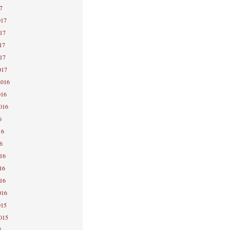
7
017
017
17
017
017
2016
016
2016
6
16
6
016
16
016
016
015
2015
5