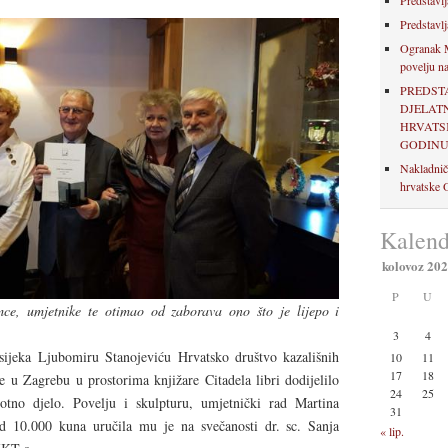
Predstavlj
Predstavlj
Ogranak M
povelju na
PREDST
DJELAT
HRVATSK
GODIN
Nakladnič
hrvatske O
Kalend
kolovoz 20
P
U
ce, umjetnike te otimao od zaborava ono što je lijepo i
3
4
sijeka Ljubomiru Stanojeviću Hrvatsko društvo kazališnih
10
11
17
18
 je u Zagrebu u prostorima knjižare Citadela libri dodijelilo
24
25
tno djelo. Povelju i skulpturu, umjetnički rad Martina
31
d 10.000 kuna uručila mu je na svečanosti dr. sc. Sanja
« lip.