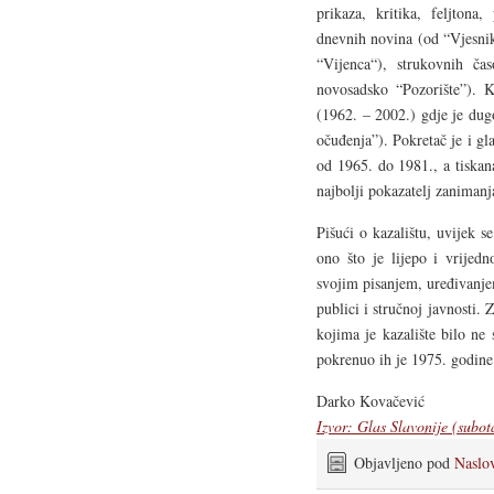
prikaza, kritika, feljtona
dnevnih novina (od “Vjesnik
“Vijenca“), strukovnih čas
novosadsko “Pozorište”). K
(1962. – 2002.) gdje je dug
očuđenja”). Pokretač je i gl
od 1965. do 1981., a tiskan
najbolji pokazatelj zanimanja
Pišući o kazalištu, uvijek 
ono što je lijepo i vrijedn
svojim pisanjem, uređivanjem
publici i stručnoj javnosti.
kojima je kazalište bilo ne
pokrenuo ih je 1975. godine
Darko Kovačević
Izvor: Glas Slavonije (subot
Objavljeno pod
Naslo