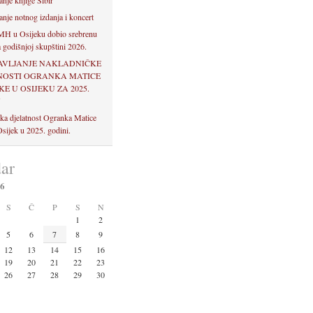
anje knjige Sibir
anje notnog izdanja i koncert
H u Osijeku dobio srebrenu
 godišnjoj skupštini 2026.
AVLJANJE NAKLADNIČKE
NOSTI OGRANKA MATICE
E U OSIJEKU ZA 2025.
U
ka djelatnost Ogranka Matice
sijek u 2025. godini.
ar
26
S
Č
P
S
N
1
2
5
6
7
8
9
12
13
14
15
16
19
20
21
22
23
26
27
28
29
30