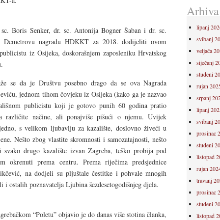
KKT-a.
Arhiva
lipanj 202
sc. Boris Senker, dr. sc. Antonija Bogner Šaban i dr. sc.
svibanj 2
je Demetrovu nagradu HDKKT za 2018. dodijeliti ovom
veljača 2
ublicistu iz Osijeka, doskorašnjem zaposleniku Hrvatskog
siječanj 2
u.
studeni 2
aže se da je Društvu posebno drago da se ova Nagrada
rujan 202
eviću, jednom tihom čovjeku iz Osijeka (kako ga je nazvao
srpanj 20
ališnom publicistu koji je gotovo punih 60 godina pratio
lipanj 202
na različite načine, ali ponajviše pišući o njemu. Uvijek
svibanj 2
jedno, s velikom ljubavlju za kazalište, doslovno živeći u
prosinac 
jene. Nešto zbog vlastite skromnosti i samozatajnosti, nešto
studeni 2
i svako drugo kazalište izvan Zagreba, teško probija pod
listopad 
om okrenuti prema centru. Prema riječima predsjednice
rujan 202
čević, na dodjeli su pljuštale čestitke i pohvale mnogih
travanj 2
li i ostalih poznavatelja Ljubina šezdesetogodišnjeg djela.
prosinac 
studeni 2
agrebačkom “Poletu” objavio je do danas više stotina članka,
listopad 