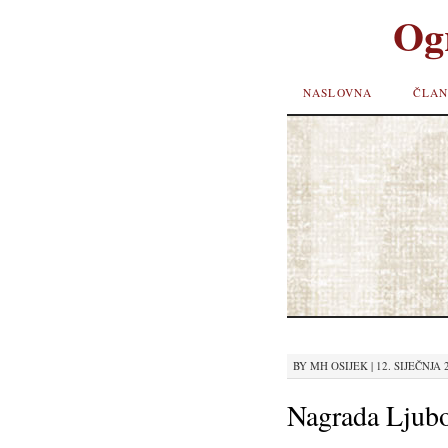
Og
SKIP TO
NASLOVNA
ČLAN
CONTENT
BY
MH OSIJEK
|
12. SIJEČNJA 2
Nagrada Ljubo