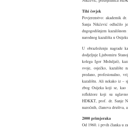
Nikčević, predsjednica HD
Tihi čovjek
Povjerenstvo: akademik dr. 
Sanja Nikčević odlučilo 
dugogodišnjem kazališnom p
narodnog kazališta u Osijek
U obrazloženju nagrade k
dodjeljuje Ljubomiru Stanoj
kolega Igor Mrduljaš), kaz
svoje, osječko, kazalište 
predano, profesionalno, vri
kazalištu. Ali nekako iz – s
zbog Osijeka koji se, kao 
reflektore koji su uglavn
HDKKT, prof. dr. Sanje Nik
nazočnih, članova društva, a
2000 primjeraka
Od 1960. i prvih članka u z