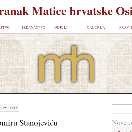
ranak Matice hrvatske Osi
STVO
IZDAVAŠTVO
ODJELI
GALERIJA
PRAVI
Pretraži:
019. · 12:15
miru Stanojeviću
Nove o