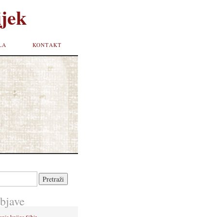
jek
LA
KONTAKT
bjave