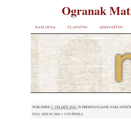
Ogranak Mati
SKIP TO
NASLOVNA
ČLANSTVO
IZDAVAŠTVO
CONTENT
PUBLISHED
3. VELJAČE 2026.
IN
PREDSTAVLJANJE NAKLADNIČK
FULL SIZE IS
1800 × 1350
PIXELS