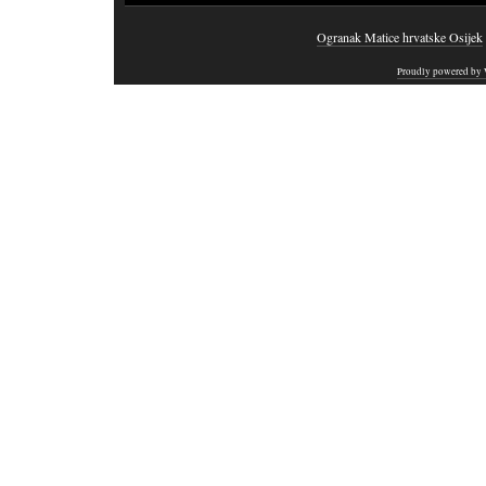
Ogranak Matice hrvatske Osijek
Proudly powered by