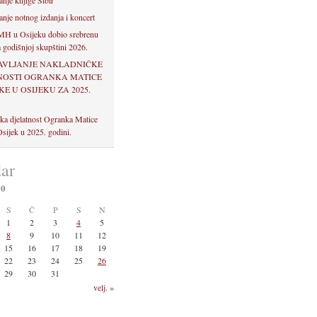
anje knjige Sibir
anje notnog izdanja i koncert
H u Osijeku dobio srebrenu
 godišnjoj skupštini 2026.
AVLJANJE NAKLADNIČKE
NOSTI OGRANKA MATICE
E U OSIJEKU ZA 2025.
U
ka djelatnost Ogranka Matice
sijek u 2025. godini.
ar
20
S
Č
P
S
N
1
2
3
4
5
8
9
10
11
12
15
16
17
18
19
22
23
24
25
26
29
30
31
velj. »