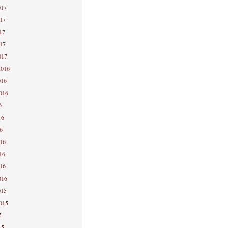
017
017
17
017
017
2016
016
2016
6
16
6
016
16
016
016
015
2015
5
15