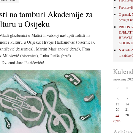
Predstavlj
Predstavlj
isti na tamburi Akademije za
Ogranak M
povelju na
lturu u Osijeku
PREDST
DJELAT
ladi glazbenici u Matici hrvatskoj nastupiti solisti na
HRVATSK
ost i kulturu u Osijeku: Hrvoje Harkanovac (bisernica),
GODIN
ntičević (bisernica), Martin Marijanović (brač), Fran
Nakladnič
 Milošević (bisernica), Luka Juriša (brač).
hrvatske O
u Dvorani Jure Petričevića!
Kalend
siječanj 20
P
U
6
7
13
14
20
21
27
28
« pro.
Arhiva