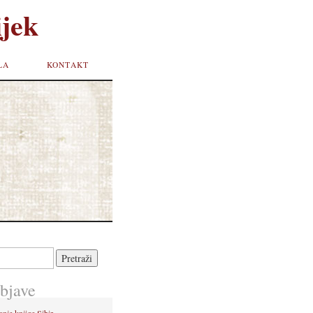
jek
LA
KONTAKT
bjave