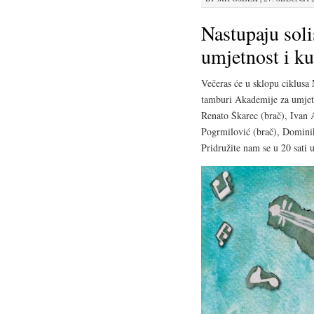
Nastupaju sol
umjetnost i ku
Večeras će u sklopu ciklusa M
tamburi Akademije za umjetn
Renato Škarec (brač), Ivan A
Pogrmilović (brač), Dominik
Pridružite nam se u 20 sati 