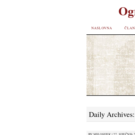
Og
SKIP TO
NASLOVNA
ČLAN
CONTENT
Daily Archives
BY
MH OSIJEK
|
27. SIJEČNJA 2