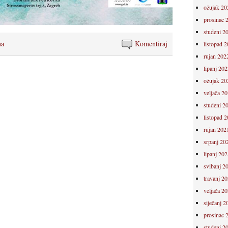
ožujak 20
prosinac 
studeni 2
na
Komentiraj
listopad 
rujan 202
lipanj 202
ožujak 20
veljača 2
studeni 2
listopad 
rujan 202
srpanj 20
lipanj 202
svibanj 2
travanj 2
veljača 2
siječanj 2
prosinac 
studeni 2