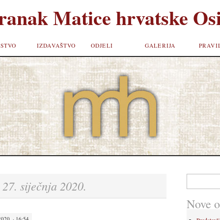
ranak Matice hrvatske Osi
STVO
IZDAVAŠTVO
ODJELI
GALERIJA
PRAVI
Pretraži:
27. siječnja 2020.
:
Nove o
020. · 16:54