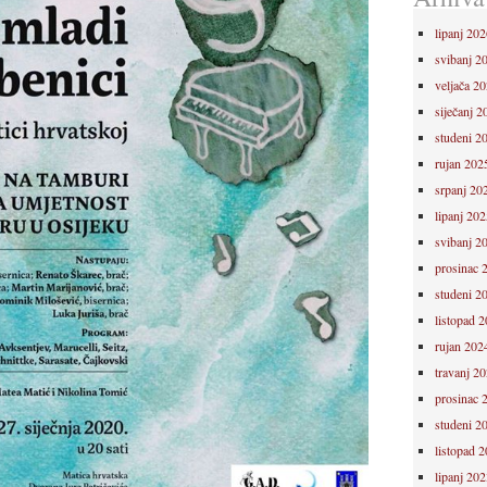
lipanj 202
svibanj 2
veljača 2
siječanj 2
studeni 2
rujan 202
srpanj 20
lipanj 202
svibanj 2
prosinac 
studeni 2
listopad 
rujan 202
travanj 2
prosinac 
studeni 2
listopad 
lipanj 202