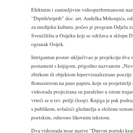
Efektnim i zanimljivim videoperformansom na
“Diptih/triptih” doc. art. Anđelka Mrkonjića, o
za medijsku kulturu, počeo je program Odjela za
Sveučilišta u Osijeku koji se održava u sklopu 
ogranak Osijek.
Intrigantan postav uključivao je projekciju dva 
postament s knjigom, prigodno nazvanom „Ne>v
zbirkom ili objektom hipervizualizirane poezije
flomasterom na paus papiru, koju su posjetitelji 
videorada projicirana su paralelno u istom trajan
vrteći se u tzv. petlji (loop). Knjiga je pak podr
s publikom, uvlačeći gledatelja u složenu seman
poetskim, odnosno likovnim tekstom.
Dva videorada nose nazive “Dnevni poetski kraj