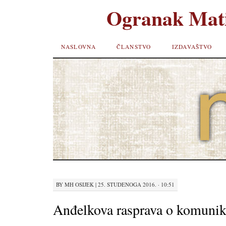
Ogranak Mati
SKIP TO
NASLOVNA
ČLANSTVO
IZDAVAŠTVO
CONTENT
BY
MH OSIJEK
|
25. STUDENOGA 2016. · 10:51
Anđelkova rasprava o komunik