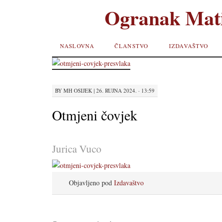
Ogranak Mati
SKIP TO
NASLOVNA
ČLANSTVO
IZDAVAŠTVO
CONTENT
BY
MH OSIJEK
|
26. RUJNA 2024. · 13:59
Otmjeni čovjek
Jurica Vuco
Objavljeno pod
Izdavaštvo