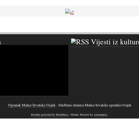
a
Vijesti iz kultur
Ogranak Matice hrvatske Osijek
· Službena stranica Matice hrvatske ogranka Osijek
Proudly powered by WordPress
· Theme: Pilcrow by
Automattic
.