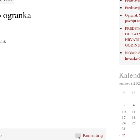
Predstavlj
Predstavlj
o ogranka
Ogranak M
povelju na
PREDST
DJELAT
HRVATSK
nik
GODIN
Nakladnič
hrvatske O
Kalend
kolovoz 20
P
U
3
4
10
11
17
18
24
25
31
« lip.
o
Komentiraj