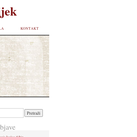
jek
LA
KONTAKT
bjave