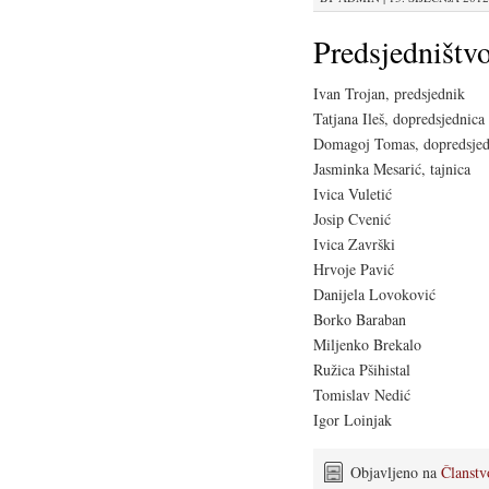
Predsjedništv
Ivan Trojan, predsjednik
Tatjana Ileš, dopredsjednica
Domagoj Tomas, dopredsjed
Jasminka Mesarić, tajnica
Ivica Vuletić
Josip Cvenić
Ivica Završki
Hrvoje Pavić
Danijela Lovoković
Borko Baraban
Miljenko Brekalo
Ružica Pšihistal
Tomislav Nedić
Igor Loinjak
Objavljeno na
Članstv