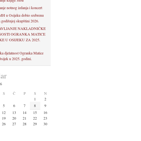
anje knjige Sibir
anje notnog izdanja i koncert
H u Osijeku dobio srebrenu
 godišnjoj skupštini 2026.
AVLJANJE NAKLADNIČKE
NOSTI OGRANKA MATICE
E U OSIJEKU ZA 2025.
U
ka djelatnost Ogranka Matice
sijek u 2025. godini.
ar
26
S
Č
P
S
N
1
2
5
6
7
8
9
12
13
14
15
16
19
20
21
22
23
26
27
28
29
30