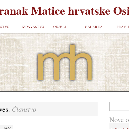
ranak Matice hrvatske Osi
STVO
IZDAVAŠTVO
ODJELI
GALERIJA
PRAVI
Pretraži:
Članstvo
ves:
Nove o
 · 16:50