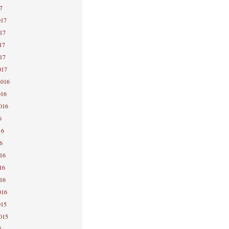
7
017
017
17
017
017
2016
016
2016
6
16
6
016
16
016
016
015
2015
5