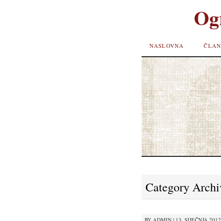
Og
SKIP TO
NASLOVNA
ČLAN
CONTENT
Category Archi
BY
ADMIN
|
13. SIJEČNJA 2012.