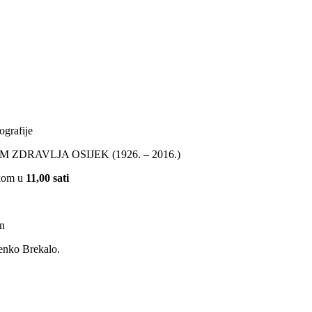
ografije
RAVLJA OSIJEK (1926. – 2016.)
tkom u
11,00 sati
en
ljenko Brekalo.