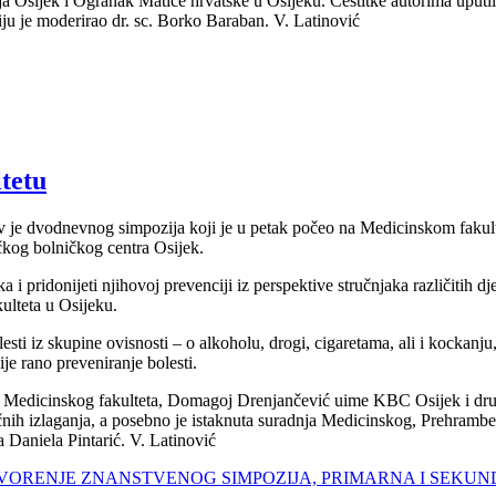
vlja Osijek i Ogranak Matice hrvatske u Osijeku. Čestitke autorima upu
ju je moderirao dr. sc. Borko Baraban. V. Latinović
tetu
v je dvodnevnog simpozija koji je u petak počeo na Medicinskom fakult
čkog bolničkog centra Osijek.
pridonijeti njihovoj prevenciji iz perspektive stručnjaka različitih djel
ulteta u Osijeku.
 iz skupine ovisnosti – o alkoholu, drogi, cigaretama, ali i kockanju, 
ije rano preveniranje bolesti.
n Medicinskog fakulteta, Domagoj Drenjančević uime KBC Osijek i drug
tručnih izlaganja, a posebno je istaknuta suradnja Medicinskog, Prehra
a Daniela Pintarić. V. Latinović