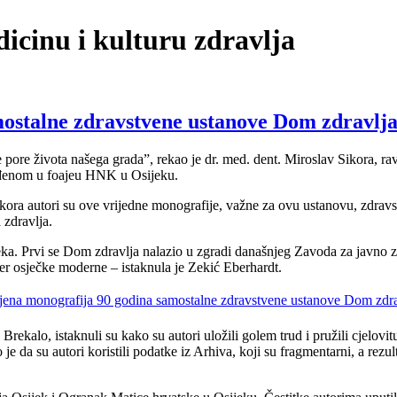
icinu i kulturu zdravlja
mostalne zdravstvene ustanove Dom zdravlja
e pore života našega grada”, rekao je dr. med. dent. Miroslav Sikora, r
eđenom u foajeu HNK u Osijeku.
ora autori su ove vrijedne monografije, važne za ovu ustanovu, zdravstv
zdravlja.
eka. Prvi se Dom zdravlja nalazio u zgradi današnjeg Zavoda za javno 
iser osječke moderne – istaknula je Zekić Eberhardt.
Brekalo, istaknuli su kako su autori uložili golem trud i pružili cjelovit
je da su autori koristili podatke iz Arhiva, koji su fragmentarni, a rez