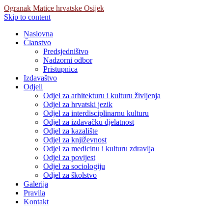
Ogranak Matice hrvatske Osijek
Skip to content
Naslovna
Članstvo
Predsjedništvo
Nadzorni odbor
Pristupnica
Izdavaštvo
Odjeli
Odjel za arhitekturu i kulturu življenja
Odjel za hrvatski jezik
Odjel za interdisciplinarnu kulturu
Odjel za izdavačku djelatnost
Odjel za kazalište
Odjel za književnost
Odjel za medicinu i kulturu zdravlja
Odjel za povijest
Odjel za sociologiju
Odjel za školstvo
Galerija
Pravila
Kontakt