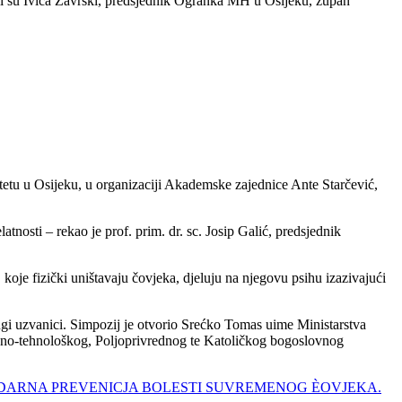
tili su Ivica Završki, predsjednik Ogranka MH u Osijeku, župan
etu u Osijeku, u organizaciji Akademske zajednice Ante Starčević,
atnosti – rekao je prof. prim. dr. sc. Josip Galić, predsjednik
koje fizički uništavaju čovjeka, djeluju na njegovu psihu izazivajući
i uzvanici. Simpozij je otvorio Srećko Tomas uime Ministarstva
mbeno-tehnološkog, Poljoprivrednog te Katoličkog bogoslovnog