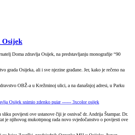
 Osijek
avnatelj Doma zdravlja Osijek, na predstavljanju monografije “90
o grada Osijeka, ali i sve njezine građane. Jer, kako je rečeno na
zdravstvo OBŽ-a u Krežminoj ulici, a na današnjoj adresi, u Parku
u sliku povijesti ove ustanove čiji je osnivač dr. Andrija Štampar. Dr.
ultat je njihovog mukotrpnog rada novo svjedočanstvo o povijesti ove