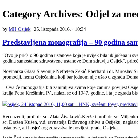
Category Archives:
Odjel za med
by
MH Osijek
|
25. listopada 2016. · 10:34
Predstavljena monografija – 90 godina sa
“Ovo je priča o 90 godina ustanove koja je uvijek bila uključena u sv
godina samostalne zdravstvene ustanove Dom zdravlja Osijek”, prir
Novinarka Glasa Slavonije Nefreteta Zekić Eberhard i dr. Miroslav Sik
promociji, nema Osječanina koji bar jednom nije ušao u zgradu Doma 
– Ova će monografija biti zanimljiva svima koje zanima povijest Osij
kralja Petra Krešimira IV., nalazi se od 1947. godine, i ta je zgrada b
Recenzenti, prof. dr. sc. Zlata Živaković-Kerže i prof. dr. sc. Miljenko 
sc. Dražen Kušen, v.d. ravnatelja Državnog arhiva u Osijeku, naglasio 
ustanove, ali i osječkog zdravstva te povijesti grada Osijeka.