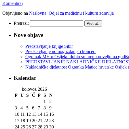
Komentiraj
Objavljeno na
Naslovna
,
Odjel za medicinu i kulturu zdravlja
Pretraži:
Nove objave
Predstavljanje knjige Sibir
Predstavljanje notnog izdanja i koncert
Ogranak MH u Osijeku dobio srebrenu povelju na godišnj
PREDSTAVLJANJE NAKLADNIČKE DJELATNOSTI
Nakladnička djelatnost Ogranka Matice hrvatske Osijek 
Kalendar
kolovoz 2026
P
U
S
Č
P
S
N
1
2
3
4
5
6
7
8
9
10
11
12
13
14
15
16
17
18
19
20
21
22
23
24
25
26
27
28
29
30