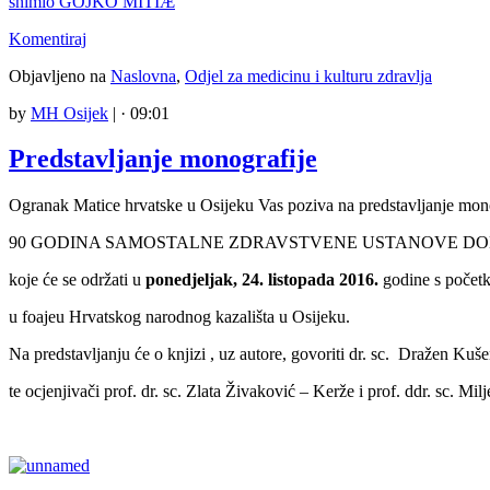
Komentiraj
Objavljeno na
Naslovna
,
Odjel za medicinu i kulturu zdravlja
by
MH Osijek
|
· 09:01
Predstavljanje monografije
Ogranak Matice hrvatske u Osijeku Vas poziva na predstavljanje mon
90 GODINA SAMOSTALNE ZDRAVSTVENE USTANOVE DOM ZD
koje će se održati u
ponedjeljak, 24. listopada 2016.
godine s poče
u foajeu Hrvatskog narodnog kazališta u Osijeku.
Na predstavljanju će o knjizi , uz autore, govoriti dr. sc. Dražen Kuš
te ocjenjivači prof. dr. sc. Zlata Živaković – Kerže i prof. ddr. sc. Mi