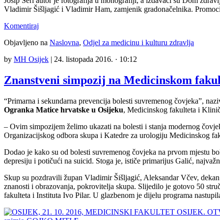
Josip Šeri autor je fotografija u monografiji, a izdavači su Dom zdra
Vladimir Šišljagić i Vladimir Ham, zamjenik gradonačelnika. Promoci
Komentiraj
Objavljeno na
Naslovna
,
Odjel za medicinu i kulturu zdravlja
by
MH Osijek
|
24. listopada 2016. · 10:12
Znanstveni simpozij na Medicinskom fakul
“Primarna i sekundarna prevencija bolesti suvremenog čovjeka”, nazi
Ogranka Matice hrvatske u Osijeku
, Medicinskog fakulteta i Klini
– Ovim simpozijem želimo ukazati na bolesti i stanja modernog čovjeka i 
Organizacijskog odbora skupa i Katedre za urologiju Medicinskog fak
Dodao je kako su od bolesti suvremenog čovjeka na prvom mjestu bolesti
depresiju i potičući na suicid. Stoga je, ističe primarijus Galić, najvažn
Skup su pozdravili župan Vladimir Šišljagić, Aleksandar Včev, deka
znanosti i obrazovanja, pokrovitelja skupa. Slijedilo je gotovo 50 s
fakulteta i Instituta Ivo Pilar. U glazbenom je dijelu programa nastupil