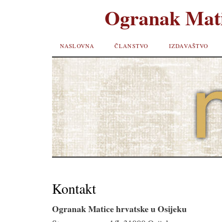
Ogranak Mati
SKIP TO
NASLOVNA
ČLANSTVO
IZDAVAŠTVO
CONTENT
Kontakt
Ogranak Matice hrvatske u Osijeku