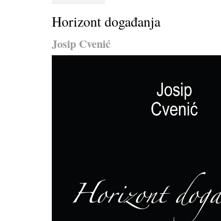
Horizont događanja
Josip Cvenić