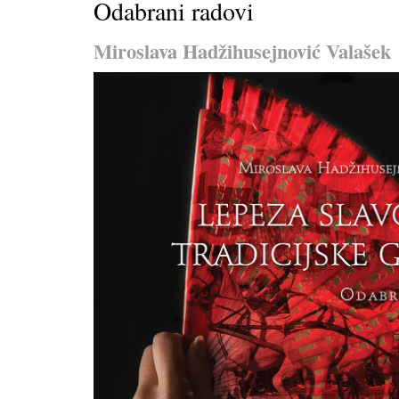
Odabrani radovi
Miroslava Hadžihusejnović Valašek