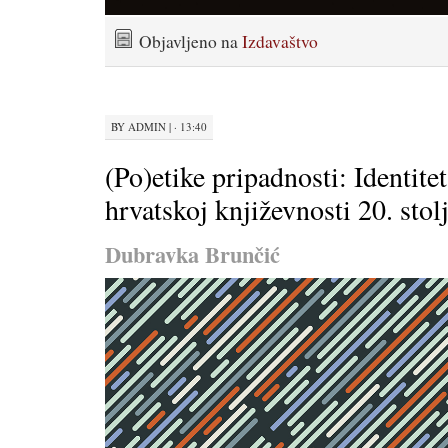
Objavljeno na
Izdavaštvo
BY
ADMIN
|
· 13:40
(Po)etike pripadnosti: Identite
hrvatskoj književnosti 20. stol
Dubravka Brunčić