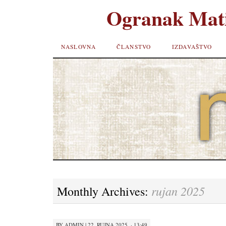
Ogranak Mati
SKIP TO
NASLOVNA
ČLANSTVO
IZDAVAŠTVO
CONTENT
rujan 2025
Monthly Archives:
BY
ADMIN
|
22. RUJNA 2025. · 13:49