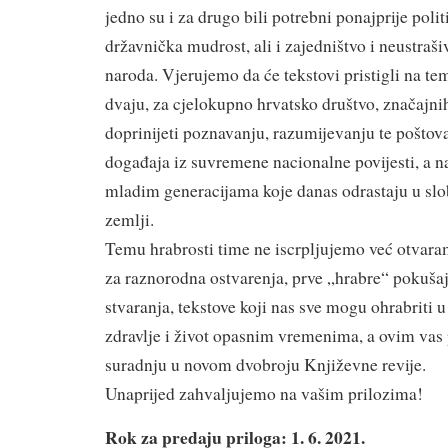
jedno su i za drugo bili potrebni ponajprije polit
državnička mudrost, ali i zajedništvo i neustraš
naroda. Vjerujemo da će tekstovi pristigli na te
dvaju, za cjelokupno hrvatsko društvo, značajni
doprinijeti poznavanju, razumijevanju te poštov
događaja iz suvremene nacionalne povijesti, a na
mladim generacijama koje danas odrastaju u slo
zemlji.
Temu hrabrosti time ne iscrpljujemo već otvara
za raznorodna ostvarenja, prve „hrabre“ pokuša
stvaranja, tekstove koji nas sve mogu ohrabriti 
zdravlje i život opasnim vremenima, a ovim va
suradnju u novom dvobroju Književne revije.
Unaprijed zahvaljujemo na vašim prilozima!
Rok za predaju priloga: 1. 6. 2021.