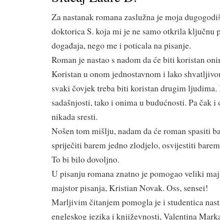
Za nastanak romana zaslužna je moja dugogodišnj
doktorica S. koja mi je ne samo otkrila ključnu 
događaja, nego me i poticala na pisanje.
Roman je nastao s nadom da će biti koristan onim
Koristan u onom jednostavnom i lako shvatljiv
svaki čovjek treba biti koristan drugim ljudima
sadašnjosti, tako i onima u budućnosti. Pa čak 
nikada sresti.
Nošen tom mišlju, nadam da će roman spasiti ba
spriječiti barem jedno zlodjelo, osvijestiti bare
To bi bilo dovoljno.
U pisanju romana znatno je pomogao veliki majst
majstor pisanja, Kristian Novak. Oss, sensei!
Marljivim čitanjem pomogla je i studentica nas
engleskog jezika i književnosti, Valentina Marka