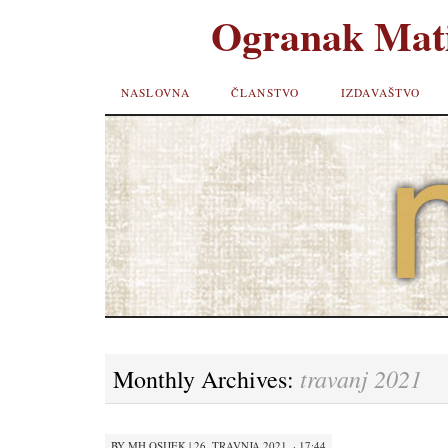
Ogranak Mati
SKIP TO
NASLOVNA
ČLANSTVO
IZDAVAŠTVO
CONTENT
travanj 2021
Monthly Archives:
BY
MH OSIJEK
|
26. TRAVNJA 2021. · 17:44