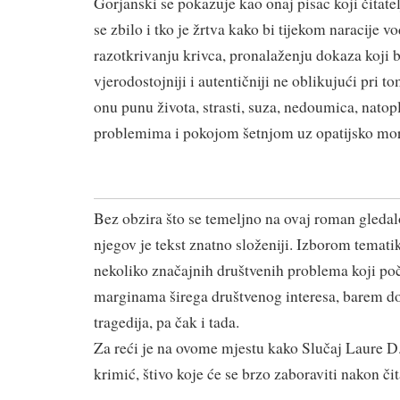
Gorjanski se pokazuje kao onaj pisac koji čitatel
se zbilo i tko je žrtva kako bi tijekom naracije 
razotkrivanju krivca, pronalaženju dokaza koji bi 
vjerodostojniji i autentičniji ne oblikujući pri 
onu punu života, strasti, suza, nedoumica, nat
problemima i pokojom šetnjom uz opatijsko mor
Bez obzira što se temeljno na ovaj roman gledal
njegov je tekst znatno složeniji. Izborom temati
nekoliko značajnih društvenih problema koji poč
marginama širega društvenog interesa, barem d
tragedija, pa čak i tada.
Za reći je na ovome mjestu kako Slučaj Laure D
krimić, štivo koje će se brzo zaboraviti nakon čit