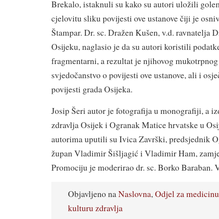
Brekalo, istaknuli su kako su autori uložili golem
cjelovitu sliku povijesti ove ustanove čiji je osni
Štampar. Dr. sc. Dražen Kušen, v.d. ravnatelja 
Osijeku, naglasio je da su autori koristili podatk
fragmentarni, a rezultat je njihovog mukotrpnog
svjedočanstvo o povijesti ove ustanove, ali i osj
povijesti grada Osijeka.
Josip Šeri autor je fotografija u monografiji, a 
zdravlja Osijek i Ogranak Matice hrvatske u Osi
autorima uputili su Ivica Završki, predsjednik
župan Vladimir Šišljagić i Vladimir Ham, zamj
Promociju je moderirao dr. sc. Borko Baraban. V
Objavljeno na
Naslovna
,
Odjel za medicinu
kulturu zdravlja