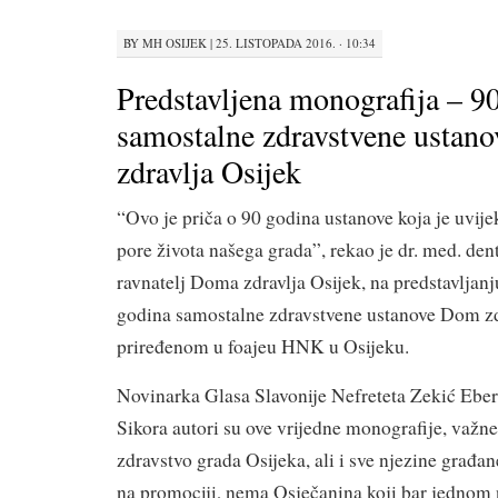
BY
MH OSIJEK
|
25. LISTOPADA 2016. · 10:34
Predstavljena monografija – 9
samostalne zdravstvene ustan
zdravlja Osijek
“Ovo je priča o 90 godina ustanove koja je uvije
pore života našega grada”, rekao je dr. med. den
ravnatelj Doma zdravlja Osijek, na predstavljan
godina samostalne zdravstvene ustanove Dom zd
priređenom u foajeu HNK u Osijeku.
Novinarka Glasa Slavonije Nefreteta Zekić Eberh
Sikora autori su ove vrijedne monografije, važn
zdravstvo grada Osijeka, ali i sve njezine građan
na promociji, nema Osječanina koji bar jednom 