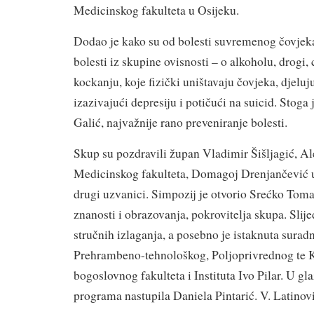
Medicinskog fakulteta u Osijeku.
Dodao je kako su od bolesti suvremenog čovjek
bolesti iz skupine ovisnosti – o alkoholu, drogi, 
kockanju, koje fizički uništavaju čovjeka, djelu
izazivajući depresiju i potičući na suicid. Stoga j
Galić, najvažnije rano preveniranje bolesti.
Skup su pozdravili župan Vladimir Šišljagić, A
Medicinskog fakulteta, Domagoj Drenjančević 
drugi uzvanici. Simpozij je otvorio Srećko Tom
znanosti i obrazovanja, pokrovitelja skupa. Slije
stručnih izlaganja, a posebno je istaknuta sura
Prehrambeno-tehnološkog, Poljoprivrednog te 
bogoslovnog fakulteta i Instituta Ivo Pilar. U gl
programa nastupila Daniela Pintarić. V. Latinov