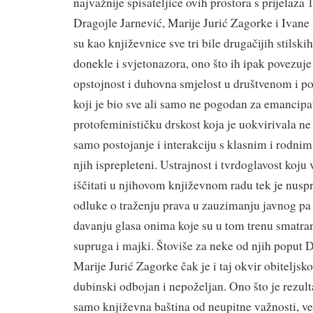
najvažnije spisateljice ovih prostora s prijelaza 1
Dragojle Jarnević, Marije Jurić Zagorke i Ivane
su kao književnice sve tri bile drugačijih stilski
donekle i svjetonazora, ono što ih ipak povezuje
opstojnost i duhovna smjelost u društvenom i p
koji je bio sve ali samo ne pogodan za emancipa
protofeminističku drskost koja je uokvirivala ne
samo postojanje i interakciju s klasnim i rodnim
njih isprepleteni. Ustrajnost i tvrdoglavost koj
iščitati u njihovom književnom radu tek je nusp
odluke o traženju prava u zauzimanju javnog pa i
davanju glasa onima koje su u tom trenu smatra
supruga i majki. Štoviše za neke od njih poput D
Marije Jurić Zagorke čak je i taj okvir obiteljs
dubinski odbojan i nepoželjan. Ono što je rezulta
samo književna baština od neupitne važnosti, v