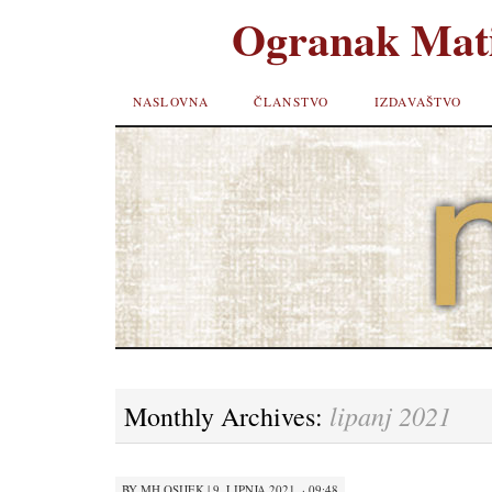
Ogranak Mati
SKIP TO
NASLOVNA
ČLANSTVO
IZDAVAŠTVO
CONTENT
lipanj 2021
Monthly Archives:
BY
MH OSIJEK
|
9. LIPNJA 2021. · 09:48