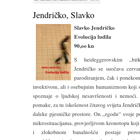
Jendričko, Slavko
Slavko Jendričko
Evolucija ludila
90,oo kn
S heideggerovskim „bi
Jendričko se suočava cerva
parodiranjem, čak i poneko
invektivom, ali i osebujnim humanizmom koji s
spoznaje o ljudskoj nesavršenosti i nemoći.
pomake, za tu iskošenost čitavog svijeta Jendri
daleke pjesničke prostore. On „zgodu“ svoje p
mikrosituacijama, provjerljivom kronotopu koj
i zlokobnom banalnošću postaje provo