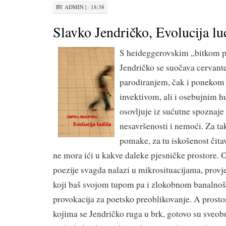
BY
ADMIN
|
· 18:38
Slavko Jendričko, Evolucija lu
S heideggerovskim „bitkom 
Jendričko se suočava cervan
parodiranjem, čak i ponekom
invektivom, ali i osebujnim 
osovljuje iz sućutne spoznaje 
nesavršenosti i nemoći. Za t
pomake, za tu iskošenost čita
ne mora ići u kakve daleke pjesničke prostore.
poezije svagda nalazi u mikrosituacijama, prov
koji baš svojom tupom pa i zlokobnom banalnoš
provokacija za poetsko preoblikovanje. A prostor
kojima se Jendričko ruga u brk, gotovo su sveob