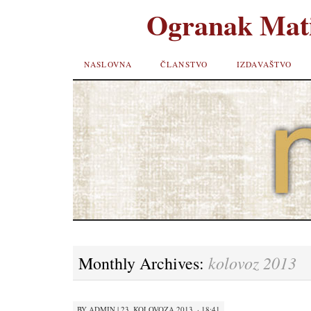
Ogranak Mati
SKIP TO
NASLOVNA
ČLANSTVO
IZDAVAŠTVO
CONTENT
kolovoz 2013
Monthly Archives:
BY
ADMIN
|
23. KOLOVOZA 2013. · 18:41