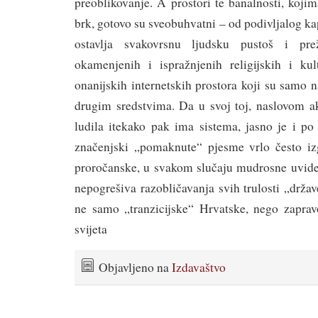
preoblikovanje. A prostori te banalnosti, koji
brk, gotovo su sveobuhvatni – od podivljalog ka
ostavlja svakovrsnu ljudsku pustoš i prež
okamenjenih i ispražnjenih religijskih i ku
onanijskih internetskih prostora koji su samo 
drugim sredstvima. Da u svoj toj, naslovom ak
ludila itekako pak ima sistema, jasno je i po
značenjski „pomaknute“ pjesme vrlo često iz
proročanske, u svakom slučaju mudrosne uvid
nepogrešiva razobličavanja svih trulosti „drž
ne samo „tranzicijske“ Hrvatske, nego zaprav
svijeta
Objavljeno na
Izdavaštvo