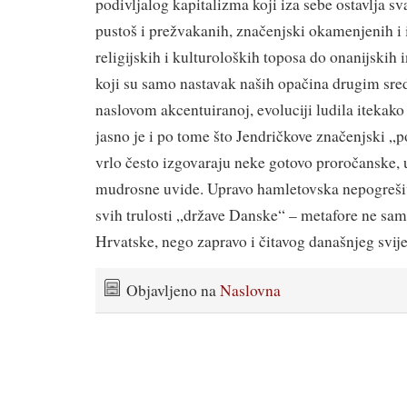
podivljalog kapitalizma koji iza sebe ostavlja s
pustoš i prežvakanih, značenjski okamenjenih i 
religijskih i kulturoloških toposa do onanijskih 
koji su samo nastavak naših opačina drugim sred
naslovom akcentuiranoj, evoluciji ludila itekako
jasno je i po tome što Jendričkove značenjski 
vrlo često izgovaraju neke gotovo proročanske,
mudrosne uvide. Upravo hamletovska nepogreši
svih trulosti „države Danske“ – metafore ne sam
Hrvatske, nego zapravo i čitavog današnjeg svije
Objavljeno na
Naslovna