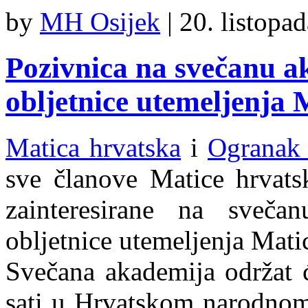
by
MH Osijek
|
20. listopa
Pozivnica na svečanu a
obljetnice utemeljenja 
Matica hrvatska
i
Ogranak 
sve članove Matice hrvatsk
zainteresirane na sveč
obljetnice utemeljenja Mati
Svečana akademija održat ć
sati u Hrvatskom narodnom 