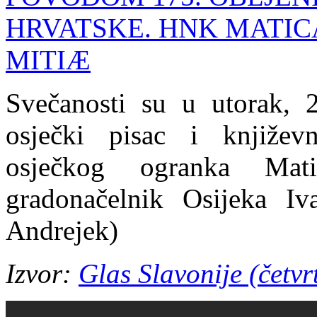
Svečanosti su u utorak, 24
osječki pisac i književ
osječkog ogranka Mati
gradonačelnik Osijeka I
Andrejek)
Izvor:
Glas Slavonije (četvr