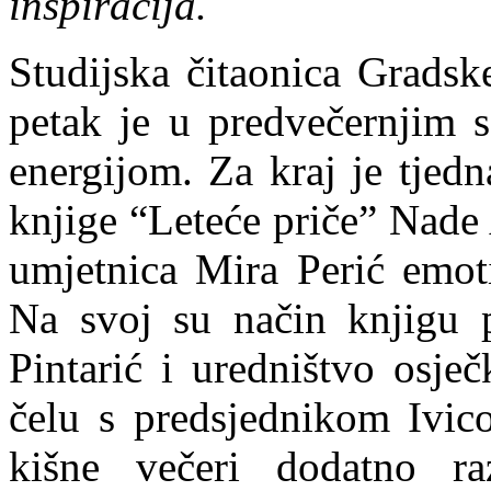
inspiracija.
Studijska čitaonica Gradske
petak je u predvečernjim s
energijom. Za kraj je tjed
knjige “Leteće priče” Nade A
umjetnica Mira Perić emoti
Na svoj su način knjigu p
Pintarić i uredništvo osje
čelu s predsjednikom Ivic
kišne večeri dodatno ra