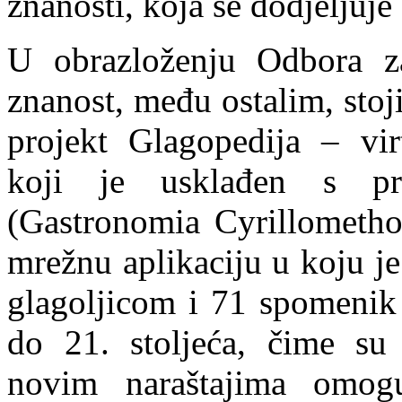
znanosti, koja se dodjeljuje
U obrazloženju Odbora z
znanost, među ostalim, stoj
projekt Glagopedija – virt
koji je usklađen s pro
(Gastronomia Cyrillomethod
mrežnu aplikaciju u koju j
glagoljicom i 71 spomenik 
do 21. stoljeća, čime s
novim naraštajima omoguć