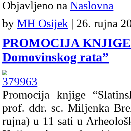
Objavljeno na
Naslovna
by
MH Osijek
|
26. rujna 2
PROMOCIJA KNJIGE “S
Domovinskog rata”
Promocija knjige “Slatin
prof. ddr. sc. Miljenka Bre
rujna) u 11 sati u Arheolo