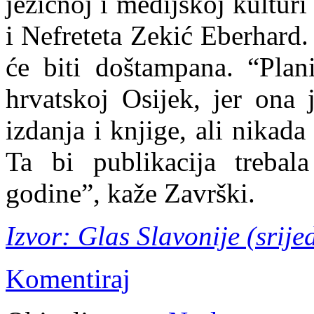
jezičnoj i medijskoj kultur
i Nefreteta Zekić Eberhard
će biti doštampana. “Plan
hrvatskoj Osijek, jer ona 
izdanja i knjige, ali nikad
Ta bi publikacija trebal
godine”, kaže Završki.
Izvor: Glas Slavonije (srije
Komentiraj