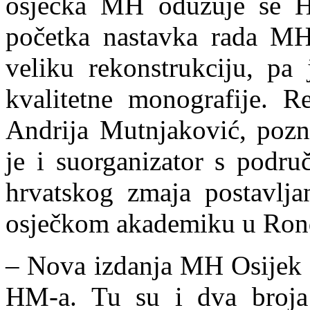
osječka MH odužuje se H
početka nastavka rada M
veliku rekonstrukciju, pa
kvalitetne monografije. R
Andrija Mutnjaković, pozna
je i suorganizator s pod
hrvatskog zmaja postavlja
osječkom akademiku u Rond
– Nova izdanja MH Osijek 
HM-a. Tu su i dva broja 