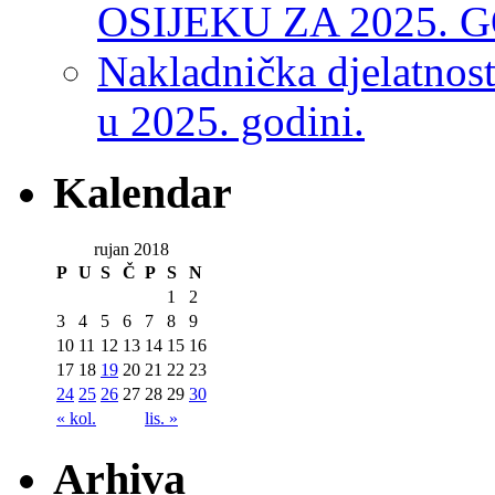
OSIJEKU ZA 2025. 
Nakladnička djelatnos
u 2025. godini.
Kalendar
rujan 2018
P
U
S
Č
P
S
N
1
2
3
4
5
6
7
8
9
10
11
12
13
14
15
16
17
18
19
20
21
22
23
24
25
26
27
28
29
30
« kol.
lis. »
Arhiva