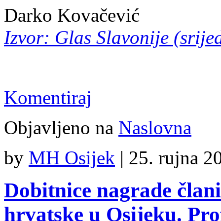
Darko Kovačević
Izvor: Glas Slavonije (srije
Komentiraj
Objavljeno na
Naslovna
by
MH Osijek
|
25. rujna 2
Dobitnice nagrade član
hrvatske u Osijeku. Pro