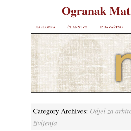
Ogranak Mati
SKIP TO
NASLOVNA
ČLANSTVO
IZDAVAŠTVO
CONTENT
Odjel za arhit
Category Archives:
življenja