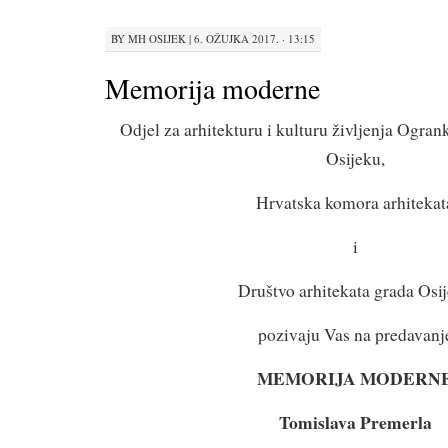
BY
MH OSIJEK
|
6. OŽUJKA 2017. · 13:15
Memorija moderne
Odjel za arhitekturu i kulturu življenja Ogran
Osijeku,
Hrvatska komora arhitekat
i
Društvo arhitekata grada Osi
pozivaju Vas na predavanj
MEMORIJA MODERN
Tomislava Premerla