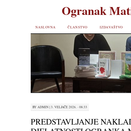
Ogranak Mati
SKIP TO
NASLOVNA
ČLANSTVO
IZDAVAŠTVO
CONTENT
BY
ADMIN
|
3. VELJAČE 2026. · 08:33
PREDSTAVLJANJE NAKLA