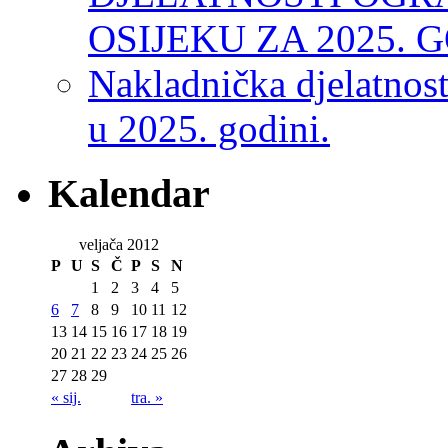
OSIJEKU ZA 2025. 
Nakladnička djelatnos
u 2025. godini.
Kalendar
veljača 2012
P
U
S
Č
P
S
N
1
2
3
4
5
6
7
8
9
10
11
12
13
14
15
16
17
18
19
20
21
22
23
24
25
26
27
28
29
« sij.
tra. »