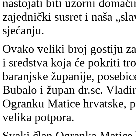
nastojati biti uzorni domaći
zajednički susret i naša „sl
sjećanju.
Ovako veliki broj gostiju z
i sredstva koja će pokriti t
baranjske županije, posebi
Bubalo i župan dr.sc. Vladi
Ogranku Matice hrvatske, pri
velika potpora.
Svaki član Ogranka Matice 