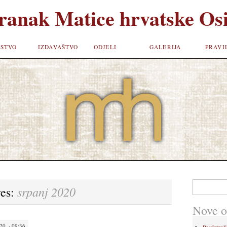
ranak Matice hrvatske Osi
STVO
IZDAVAŠTVO
ODJELI
GALERIJA
PRAVI
Pretraži:
srpanj 2020
ves:
Nove o
0. · 09:36