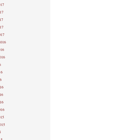
017
017
17
017
017
2016
016
2016
6
16
6
016
16
016
016
015
2015
5
15