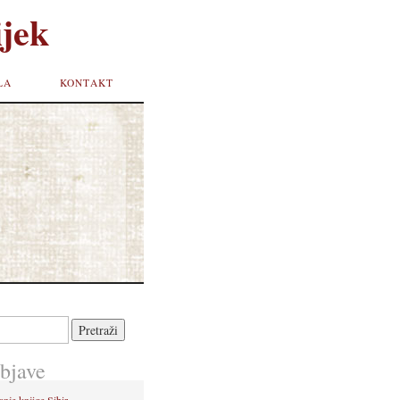
jek
LA
KONTAKT
bjave