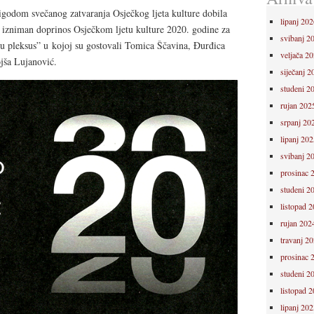
rigodom svečanog zatvaranja Osječkog ljeta kulture dobila
lipanj 202
 izniman doprinos Osječkom ljetu kulture 2020. godine za
svibanj 2
u pleksus” u kojoj su gostovali Tomica Ščavina, Đurđica
veljača 2
jša Lujanović.
siječanj 2
studeni 2
rujan 202
srpanj 20
lipanj 202
svibanj 2
prosinac 
studeni 2
listopad 
rujan 202
travanj 2
prosinac 
studeni 2
listopad 
lipanj 202