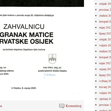
ožujak 20
prosinac 
studeni 2
listopad 
rujan 202
lipanj 202
ožujak 20
veljača 2
studeni 2
listopad 
rujan 202
srpanj 20
lipanj 202
svibanj 2
travanj 2
veljača 2
siječanj 2
prosinac 
na
Komentiraj
studeni 2