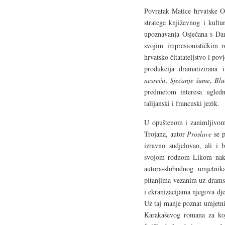
Povratak Matice hrvatske Os
stratege književnog i kult
upoznavanja Osječana s D
svojim impresionističkim
hrvatsko čitatateljstvo i po
produkcija dramatizirana 
nesreću
,
Sjećanje šume
,
Blu
predmetom interesa ugledn
talijanski i francuski jezik.
U opuštenom i zanimljivom
Trojana, autor
Proslave
se p
izravno sudjelovao, ali i
svojom rodnom Likom na
autora-slobodnog umjetnik
pitanjima vezanim uz dramsk
i ekranizacijama njegova dj
Uz taj manje poznat umjetni
Karakaševog romana za koj