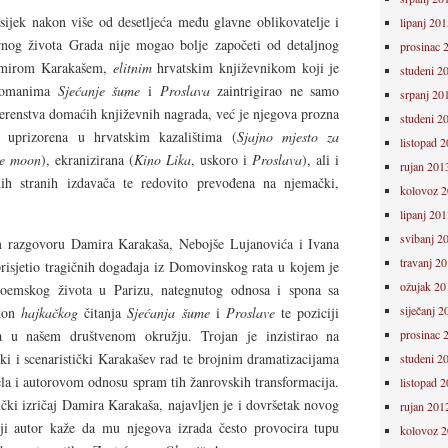
ijek nakon više od desetljeća među glavne oblikovatelje i
lipanj 201
urnog života Grada nije mogao bolje započeti od detaljnog
prosinac 
amirom Karakašem,
elitnim
hrvatskim književnikom koji je
studeni 2
 romanima
Sjećanje šume
i
Proslava
zaintrigirao ne samo
srpanj 20
vjerenstva domaćih književnih nagrada, već je njegova prozna
studeni 2
i uprizorena u hrvatskim kazalištima (
Sjajno mjesto za
listopad 
e moon
), ekranizirana (
Kino Lika
, uskoro i
Proslava
), ali i
rujan 201
ih stranih izdavača te redovito prevođena na njemački,
kolovoz 
lipanj 201
svibanj 2
 razgovoru Damira Karakaša, Nebojše Lujanovića i Ivana
travanj 2
risjetio tragičnih događaja iz Domovinskog rata u kojem je
ožujak 20
 boemskog života u Parizu, nategnutog odnosa i spona sa
siječanj 2
kon
hajkačkog
čitanja
Sjećanja šume
i
Proslave
te poziciji
a u našem društvenom okružju. Trojan je inzistirao na
prosinac 
i i scenaristički Karakašev rad te brojnim dramatizacijama
studeni 2
ela i autorovom odnosu spram tih žanrovskih transformacija.
listopad 
čki izričaj Damira Karakaša, najavljen je i dovršetak novog
rujan 201
i autor kaže da mu njegova izrada često provocira tupu
kolovoz 