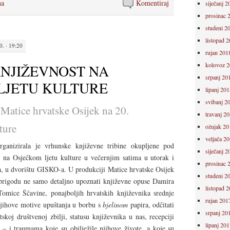
na
Komentiraj
siječanj 2
prosinac 
studeni 2
listopad 
. · 19:20
rujan 201
kolovoz 
KNJIŽEVNOST NA
srpanj 20
LJETU KULTURE
lipanj 201
svibanj 2
Matice hrvatske Osijek na 20.
travanj 2
ture
ožujak 20
veljača 2
rganizirala je vrhunske književne tribine okupljene pod
siječanj 2
na Osječkom ljetu kulture u večernjim satima u utorak i
prosinac 
nja, u dvorištu GISKO-a. U produkciji Matice hrvatske Osijek
studeni 2
prigodu ne samo detaljno upoznati književne opuse Damira
listopad 
Tomice Ščavine, ponajboljih hrvatskih književnika srednje
rujan 201
 njihove motive upuštanja u borbu s
bjelinom
papira, odčitati
srpanj 20
skoj društvenoj zbilji, statusu književnika u nas, recepciji
lipanj 201
 – i traumama koje su obilježile njihove živote, a koje su