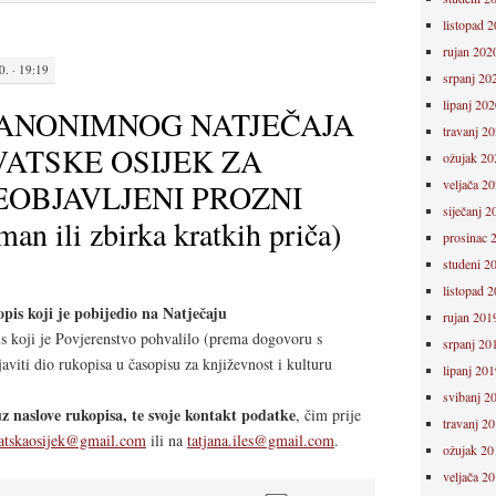
listopad 
rujan 202
. · 19:19
srpanj 20
lipanj 202
 ANONIMNOG NATJEČAJA
travanj 2
ATSKE OSIJEK ZA
ožujak 20
veljača 2
EOBJAVLJENI PROZNI
siječanj 2
n ili zbirka kratkih priča)
prosinac 
studeni 2
listopad 
s koji je pobijedio na Natječaju
rujan 201
oji je Povjerenstvo pohvalilo (prema dogovoru s
srpanj 20
viti dio rukopisa u časopisu za književnost i kulturu
lipanj 201
svibanj 2
uz naslove rukopisa, te svoje kontakt podatke
, čim prije
travanj 2
atskaosijek@gmail.com
ili na
tatjana.iles@gmail.com
.
ožujak 20
veljača 2