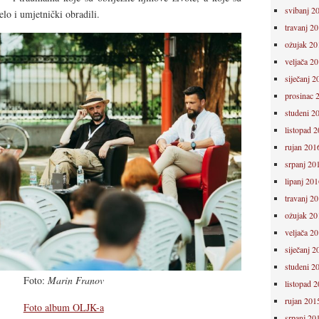
svibanj 2
elo i umjetnički obradili.
travanj 2
ožujak 20
veljača 2
siječanj 2
prosinac 
studeni 2
listopad 
rujan 201
srpanj 20
lipanj 201
travanj 2
ožujak 20
veljača 2
siječanj 2
studeni 2
Foto:
Marin Franov
listopad 
rujan 201
Foto album OLJK-a
srpanj 20