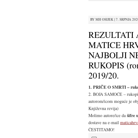
BY
MH OSIJEK
|
7. SRPNJA 2020
REZULTATI
MATICE HRV
NAJBOLJI N
RUKOPIS (roma
2019/20.
1. PRIČE O SMRTI – rukopi
2. BOJA SAMOĆE – rukopis k
autorom/icom moguće je obja
Književna revija)
šifre 
Molimo autore/ice da
dostave na e-mail
maticahrv
ČESTITAMO!