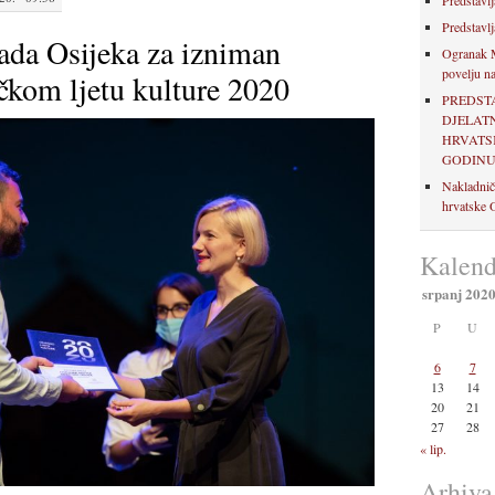
Predstavlj
Predstavlj
ada Osijeka za izniman
Ogranak M
povelju na
čkom ljetu kulture 2020
PREDST
DJELAT
HRVATSK
GODIN
Nakladnič
hrvatske O
Kalend
srpanj 202
P
U
6
7
13
14
20
21
27
28
« lip.
Arhiva