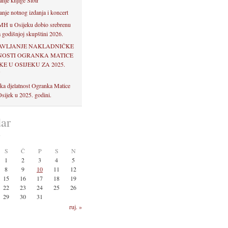
anje knjige Sibir
anje notnog izdanja i koncert
H u Osijeku dobio srebrenu
 godišnjoj skupštini 2026.
AVLJANJE NAKLADNIČKE
NOSTI OGRANKA MATICE
E U OSIJEKU ZA 2025.
U
ka djelatnost Ogranka Matice
sijek u 2025. godini.
ar
0
S
Č
P
S
N
1
2
3
4
5
8
9
10
11
12
15
16
17
18
19
22
23
24
25
26
29
30
31
ruj. »