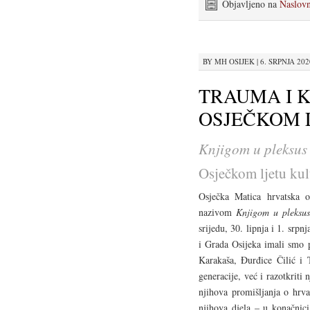
Objavljeno na
Naslov
BY
MH OSIJEK
|
6. SRPNJA 2020
TRAUMA I 
OSJEČKOM 
Knjigom u pleksus
Osječkom ljetu kul
Osječka Matica hrvatska o
nazivom
Knjigom u pleksus
srijedu, 30. lipnja i 1. srp
i Grada Osijeka imali smo 
Karakaša, Đurđice Čilić i 
generacije, već i razotkriti
njihova promišljanja o hrvat
njihova djela – u konačnici