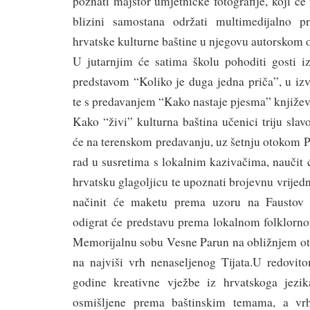
poznati majstor umjetničke fotografije, koji 
blizini samostana održati multimedijalno p
hrvatske kulturne baštine u njegovu autorskom 
U jutarnjim će satima školu pohoditi gosti i
predstavom “Koliko je duga jedna priča”, u izv
te s predavanjem “Kako nastaje pjesma” knjiže
Kako “živi” kulturna baština učenici triju sla
će na terenskom predavanju, uz šetnju otokom P
rad u susretima s lokalnim kazivačima, naučit će
hrvatsku glagoljicu te upoznati brojevnu vrijedn
načinit će maketu prema uzoru na Faustov 
odigrat će predstavu prema lokalnom folklorno
Memorijalnu sobu Vesne Parun na obližnjem oto
na najviši vrh nenaseljenog Tijata.U redovi
godine kreativne vježbe iz hrvatskoga jezik
osmišljene prema baštinskim temama, a vr