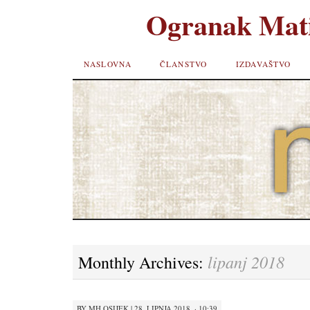
Ogranak Mati
SKIP TO
NASLOVNA
ČLANSTVO
IZDAVAŠTVO
CONTENT
lipanj 2018
Monthly Archives:
BY
MH OSIJEK
|
28. LIPNJA 2018. · 10:39