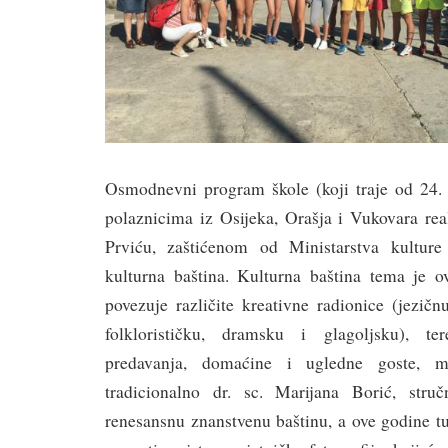
Osmodnevni program škole (koji traje od 24. l
polaznicima iz Osijeka, Orašja i Vukovara rea
Prviću, zaštićenom od Ministarstva kultur
kulturna baština. Kulturna baština tema je o
povezuje različite kreativne radionice (jezičn
folklorističku, dramsku i glagoljsku), t
predavanja, domaćine i ugledne goste, 
tradicionalno dr. sc. Marijana Borić, struč
renesansnu znanstvenu baštinu, a ove godine t