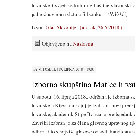
hrvatske i svjetske kulturne baštine slavonski 
(N.Vekić)
jednodnevnom izletu u Šibeniku.
Izvor:
Glas Slavonije (utorak, 26.6.2018.)
Objavljeno na
Naslovna
BY
MH OSIJEK
|
19. LIPNJA 2018. · 19:05
Izborna skupština Matice hrvat
U subotu, 16. lipnja 2018., održana je izborna s
hrvatske u Rijeci na kojoj je izabran novi pred
hrvatske, akademik Stipe Botica, a predsjednik 
Završki izabran je za člana glavnog upravnog ti
odbora i to s najviše glasove od svih kandidata 