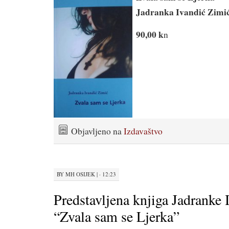
Jadranka Ivandić Zimi
90,00 k
n
Objavljeno na
Izdavaštvo
BY
MH OSIJEK
|
· 12:23
Predstavljena knjiga Jadranke 
“Zvala sam se Ljerka”