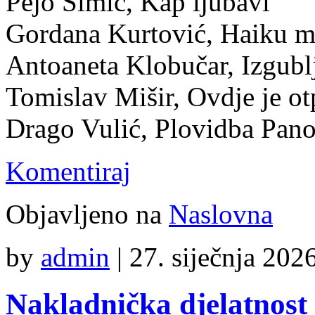
Pejo Šimić, Kap ljubavi
Gordana Kurtović, Haiku 
Antoaneta Klobučar, Izgublj
Tomislav Mišir, Ovdje je ot
Drago Vulić, Plovidba Pan
Komentiraj
Objavljeno na
Naslovna
by
admin
|
27. siječnja 2026
Nakladnička djelatnost