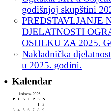
godišnjoj skupštini 20
PREDSTAVLJANJE 
DJELATNOSTI OGR
OSIJEKU ZA 2025. 
Nakladnička djelatnos
u 2025. godini.
Kalendar
kolovoz 2026
P
U
S
Č
P
S
N
1
2
3
4
5
6
7
8
9