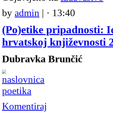
by
admin
|
· 13:40
(Po)etike pripadnosti: I
hrvatskoj književnosti 2
Dubravka Brunčić
Komentiraj