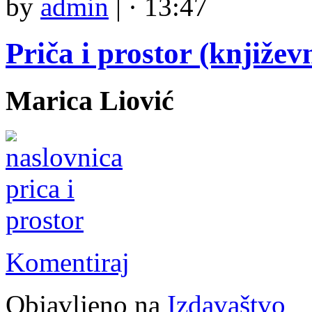
by
admin
|
· 13:47
Priča i prostor (književ
Marica Liović
Komentiraj
Objavljeno na
Izdavaštvo