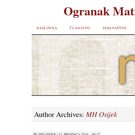
Ogranak Mati
SKIP TO
NASLOVNA
ČLANSTVO
IZDAVAŠTVO
CONTENT
MH Osijek
Author Archives:
BY
MH OSIJEK
|
13. PROSINCA 2024. · 09:37