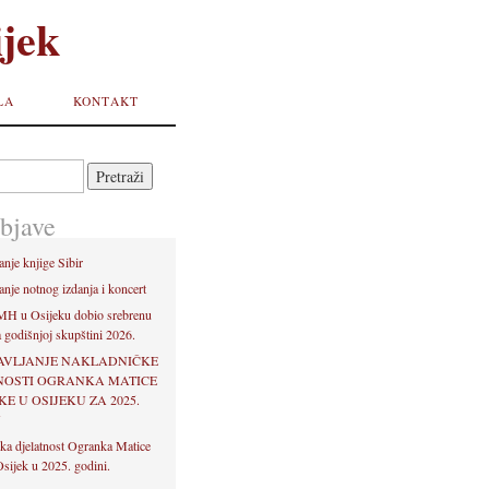
jek
LA
KONTAKT
bjave
anje knjige Sibir
anje notnog izdanja i koncert
H u Osijeku dobio srebrenu
 godišnjoj skupštini 2026.
AVLJANJE NAKLADNIČKE
NOSTI OGRANKA MATICE
E U OSIJEKU ZA 2025.
U
ka djelatnost Ogranka Matice
sijek u 2025. godini.