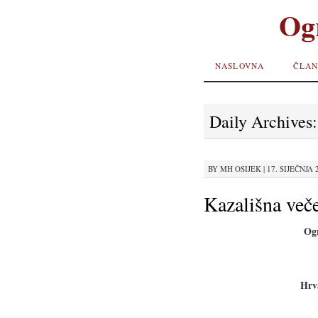
Og
SKIP TO
NASLOVNA
ČLAN
CONTENT
Daily Archives
BY
MH OSIJEK
|
17. SIJEČNJA 2
Kazališna več
Og
Hrv