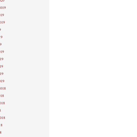
020
2019
019
2019
9
19
9
019
019
19
019
019
2018
018
2018
8
2018
18
8