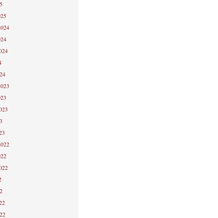
5
025
2024
024
2024
4
024
2023
023
2023
3
23
2022
022
2022
2
2
22
022