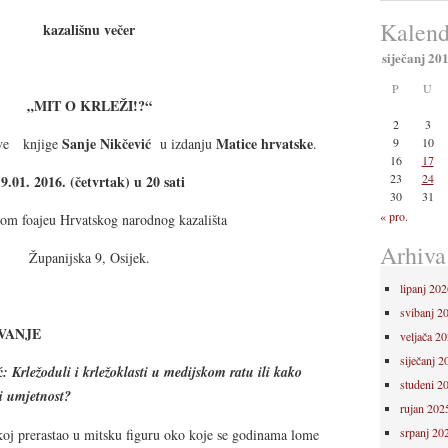
Kalend
kazališnu večer
siječanj 20
P
U
„
MIT O KRLEŽI!?“
2
3
Sanje Nikčević
Matice hrvatske
9
10
ve knjige
u izdanju
.
16
17
23
24
9.01. 2016. (četvrtak) u 20 sati
30
31
« pro.
om foajeu Hrvatskog narodnog kazališta
Arhiva
Županijska 9, Osijek.
lipanj 202
svibanj 2
VANJE
veljača 2
siječanj 2
ć
: Krležoduli i krležoklasti u medijskom ratu ili kako
studeni 2
ti umjetnost?
rujan 202
srpanj 20
koj prerastao u mitsku figuru oko koje se godinama lome