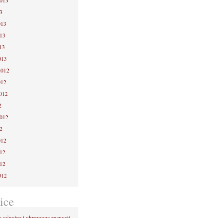
2013
3
013
013
13
013
2012
012
2012
2
2012
2
012
012
012
012
ice
a odgojne i obrazovne znanosti