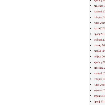
siječanj 2
prosinac 
studeni 2
listopad 
rujan 201
srpanj 20
lipanj 201
svibanj 2
travanj 2
ožujak 20
veljača 2
siječanj 2
prosinac 
studeni 2
listopad 
rujan 201
kolovoz 
srpanj 20
lipanj 201