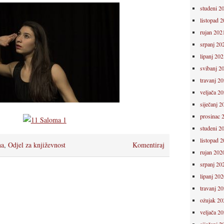
studeni 2
listopad 
rujan 202
srpanj 20
lipanj 202
svibanj 2
travanj 2
veljača 2
siječanj 2
prosinac 
studeni 2
listopad 
na
,
Odjel za književnost
Komentiraj
rujan 202
srpanj 20
lipanj 202
travanj 2
ožujak 20
veljača 2