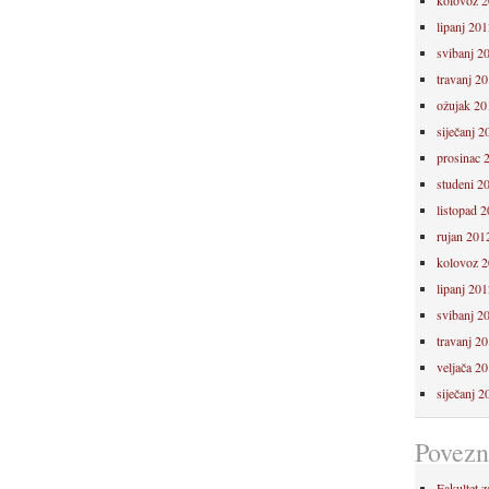
kolovoz 
lipanj 201
svibanj 2
travanj 2
ožujak 20
siječanj 2
prosinac 
studeni 2
listopad 
rujan 201
kolovoz 
lipanj 201
svibanj 2
travanj 2
veljača 2
siječanj 2
Povezn
Fakultet z