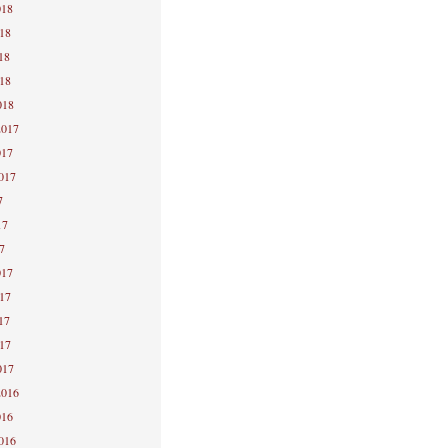
018
018
18
018
018
2017
017
2017
7
17
7
017
017
17
017
017
2016
016
2016