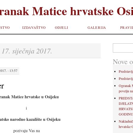
ranak Matice hrvatske Osi
STVO
IZDAVAŠTVO
ODJELI
GALERIJA
PRAVI
Pretraži:
17. siječnja 2017.
:
Nove o
017. · 13:57
Predstavlj
Predstavlj
er
Ogranak M
povelju na
ranak Matice hrvatske u Osijeku
PREDST
DJELAT
i
HRVATSK
GODIN
atsko narodno kazalište u Osijeku
Nakladnič
hrvatske O
pozivaju Vas na