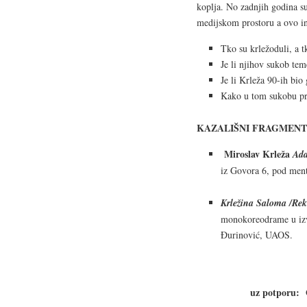
koplja. No zadnjih godina su
medijskom prostoru a ovo in
Tko su krležoduli, a t
Je li njihov sukob teme
Je li Krleža 90-ih bi
Kako u tom sukobu pro
KAZALIŠNI FRAGMENT
Miroslav Krleža
Ada
iz Govora 6, pod ment
Krležina Saloma /Rek
monokoreodrame u izv
Đurinović, UAOS.
uz potporu: 