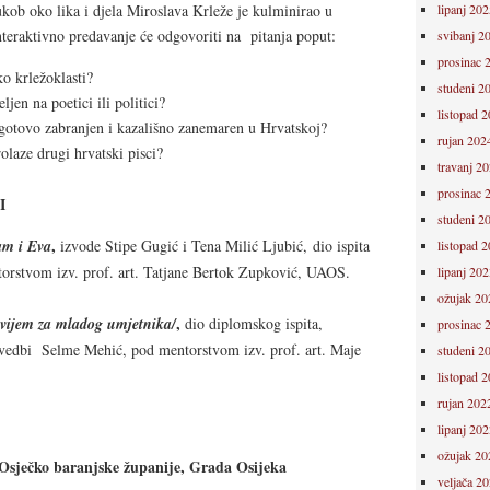
kob oko lika i djela Miroslava Krleže je kulminirao u
lipanj 202
teraktivno predavanje će odgovoriti na pitanja poput:
svibanj 2
prosinac 
ko krležoklasti?
studeni 2
ljen na poetici ili politici?
listopad 
o gotovo zabranjen i kazališno zanemaren u Hrvatskoj?
rujan 202
laze drugi hrvatski pisci?
travanj 2
prosinac 
I
studeni 2
,
m i Eva
izvode Stipe Gugić i Tena Milić Ljubić, dio ispita
listopad 
orstvom izv. prof. art. Tatjane Bertok Zupković, UAOS.
lipanj 202
ožujak 20
,
vijem za mladog umjetnika/
dio diplomskog ispita,
prosinac 
edbi Selme Mehić, pod mentorstvom izv. prof. art. Maje
studeni 2
listopad 
rujan 202
lipanj 202
ožujak 20
Osječko baranjske županije, Grada Osijeka
veljača 2