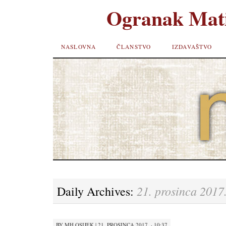
Ogranak Mati
SKIP TO
NASLOVNA
ČLANSTVO
IZDAVAŠTVO
CONTENT
21. prosinca 2017
Daily Archives:
BY
MH OSIJEK
|
21. PROSINCA 2017. · 10:37