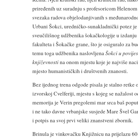
priređenih uz suradnju s profesoricom Helenom
svezaka radova objelodanjivanih s međunarodno
Urbani Šokci, uredničko-sunakladnički potez je 
sveučilišnog udžbenika šokačkologije u izdanju
fakulteta i Šokačke grane, što je osiguralo za 
Šokci u povijest
temu toga udžbenika naslovljena
književnosti
na onom mjestu koje je najviše nac
mjesto humanističkih i društvenih znanosti.
Bez ijednog trena odgode pisala je stalno retke o
izvorskoj Cvelferiji, mjestu s kojeg se nažalost o
memorija je Verin pregolemi mar srca baš poput
i ne tako davne vrbanjske susjede Mare Švel Gam
i potpis na svoj prvi veliki znanstveni zbornik.
Brinula je vinkovačku Knjižnicu na prijelazu 60-