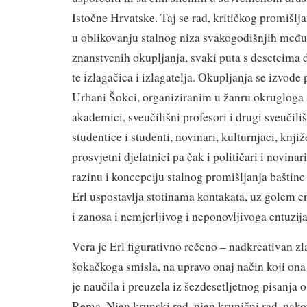
Istočne Hrvatske. Taj se rad, kritičkog promišlja
u oblikovanju stalnog niza svakogodišnjih među
znanstvenih okupljanja, svaki puta s desetcima 
te izlagačica i izlagatelja. Okupljanja se izvod
Urbani Šokci, organiziranim u žanru okrugloga s
akademici, sveučilišni profesori i drugi sveučiliš
studentice i studenti, novinari, kulturnjaci, knjiž
prosvjetni djelatnici pa čak i političari i novina
razinu i koncepciju stalnog promišljanja baštine 
Erl uspostavlja stotinama kontakata, uz golem e
i zanosa i nemjerljivog i neponovljivoga entuzij
Vera je Erl figurativno rečeno – nadkreativan 
šokačkoga smisla, na upravo onaj način koji ona
je naučila i preuzela iz šezdesetljetnog pisanja
Rema. Njen krunski rad, njen krunični rad, nako