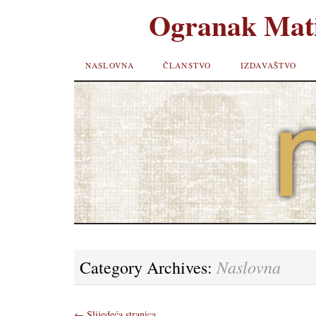
Ogranak Mati
SKIP TO
NASLOVNA
ČLANSTVO
IZDAVAŠTVO
CONTENT
Naslovna
Category Archives:
←
Slijedeća stranica