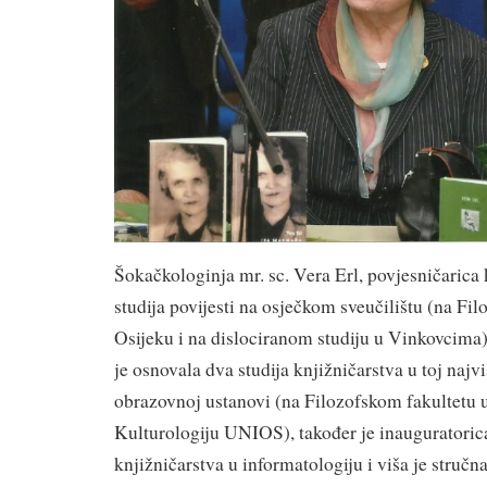
Šokačkologinja mr. sc. Vera Erl, povjesničarica 
studija povijesti na osječkom sveučilištu (na Fi
Osijeku i na dislociranom studiju u Vinkovcima)
je osnovala dva studija knjižničarstva u toj najv
obrazovnoj ustanovi (na Filozofskom fakultetu u
Kulturologiju UNIOS), također je inauguratorica
knjižničarstva u informatologiju i viša je stručn