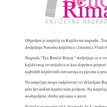
Objavljen je natječaj za Književnu nagradu „Te
dodjeljuje Narodna knjižnica i čitaonica Vlado 
Nagrada “Tea Benčić Rimay“ dodjeljuje se u sv
književnog stvaralaštva te kao doprinos potpori
najboljih književnih ostvarenja za pjesmu u proz
Na natječaju mogu sudjelovati svi državljani Re
pišu hrvatskim književnim jezikom. Na natječaj 
neobjavljene zbirke pjesama u prozi.
Natječaj je otvoren od 4. listopada do 4. studen