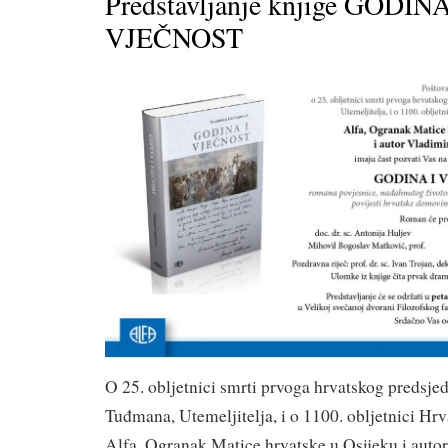
Predstavljanje knjige GODINA
VJEČNOST
O 25. obljetnici smrti prvoga hrvatskog predsjed
Tuđmana, Utemeljitelja, i o 1100. obljetnici Hr
Alfa, Ogranak Matice hrvatske u Osijeku i auto