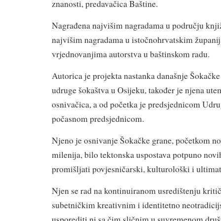
znanosti, predavačica Baštine.
Nagrađena najvišim nagradama u području knjiž
najvišim nagradama u istočnohrvatskim županij
vrjednovanjima autorstva u baštinskom radu.
Autorica je projekta nastanka današnje Šokačke
udruge šokaštva u Osijeku, također je njena uteme
osnivačica, a od početka je predsjednicom Udru
počasnom predsjednicom.
Njeno je osnivanje Šokačke grane, početkom no
milenija, bilo tektonska uspostava potpuno novih
promišljati povjesničarski, kulturološki i ultima
Njen se rad na kontinuiranom usredištenju kriti
subetničkim kreativnim i identitetno neotradici
usporediti ni sa čim sličnim u suvremenom dru