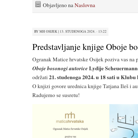
Objavljeno na
Naslovna
BY
MH OSIJEK
|
13. STUDENOGA 2024. · 13:22
Predstavljanje knjige Oboje b
Ogranak Matice hrvatske Osijek poziva vas na 
Lydije Scheuerman
Oboje bosonogi autorice
21. studenoga 2024.
u 18 sati u Klubu
održati
O knjizi govore urednica knjige Tatjana Ileš i au
Radujemo se susretu!