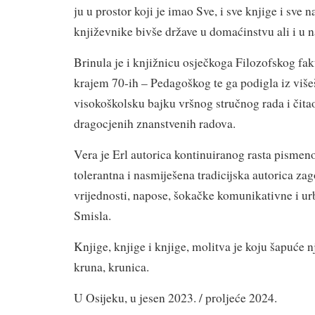
ju u prostor koji je imao Sve, i sve knjige i sve n
književnike bivše države u domaćinstvu ali i u 
Brinula je i knjižnicu osječkoga Filozofskog faku
krajem 70-ih – Pedagoškog te ga podigla iz više
visokoškolsku bajku vršnog stručnog rada i čita
dragocjenih znanstvenih radova.
Vera je Erl autorica kontinuiranog rasta pismenos
tolerantna i nasmiješena tradicijska autorica zag
vrijednosti, napose, šokačke komunikativne i ur
Smisla.
Knjige, knjige i knjige, molitva je koju šapuće n
kruna, krunica.
U Osijeku, u jesen 2023. / proljeće 2024.