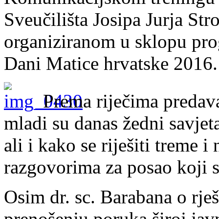
Sveučilišta Josipa Jurja St
organiziranom u sklopu pr
Dani Matice hrvatske 2016.
Prema riječima predava
mladi su danas žedni savje
ali i kako se riješiti treme i
razgovorima za posao koji s
Osim dr. sc. Barabana o rje
prenošenju poruka široj jav