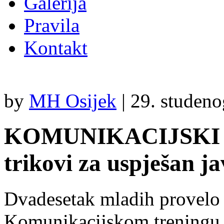
Galerija
Pravila
Kontakt
by
MH Osijek
|
29. studeno
KOMUNIKACIJSKI TR
trikovi za uspješan j
Dvadesetak mladih provelo 
Komunikacijskom treningu n