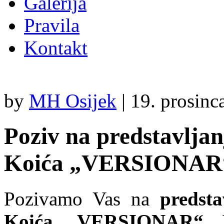
Galerija
Pravila
Kontakt
by
MH Osijek
|
19. prosinc
Poziv na predstavlja
Koića „VERSIONAR
Pozivamo Vas na
predst
Koića „VERSIONAR“
. 