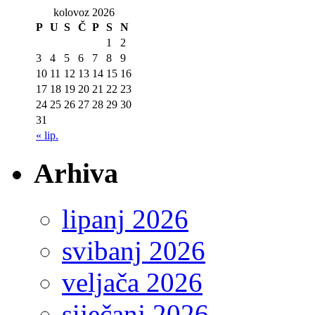
kolovoz 2026
P
U
S
Č
P
S
N
1
2
3
4
5
6
7
8
9
10
11
12
13
14
15
16
17
18
19
20
21
22
23
24
25
26
27
28
29
30
31
« lip.
Arhiva
lipanj 2026
svibanj 2026
veljača 2026
siječanj 2026