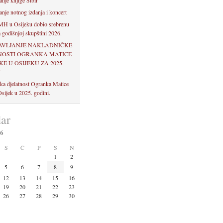
anje knjige Sibir
anje notnog izdanja i koncert
H u Osijeku dobio srebrenu
 godišnjoj skupštini 2026.
AVLJANJE NAKLADNIČKE
NOSTI OGRANKA MATICE
E U OSIJEKU ZA 2025.
U
ka djelatnost Ogranka Matice
sijek u 2025. godini.
ar
26
S
Č
P
S
N
1
2
5
6
7
8
9
12
13
14
15
16
19
20
21
22
23
26
27
28
29
30