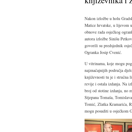
književnika i 
Nakon izložbe u holu Gradsk
Matice hrvatske, u lijevom 
obnove rada osječkog ogrank
autora izložbe Sinišu Petkov
govorili su predsjednik osje
Ogranka Josip Cvenić.
U vitrinama, koje mogu pogle
najznačajnijih područja djel
književnosti tu je i stručna 
revije i ostala izdanja. Na i
broj od stotine izdanja, no
Stjepana Tomaša, Tomislav
Tomić, Zlatka Kramarića, Ruž
mogu posuditi u osječkom 