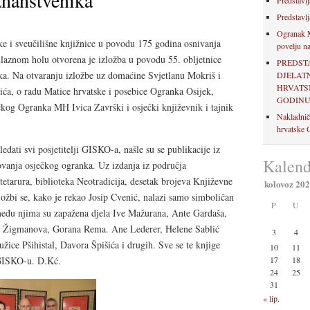
znanstvenika
Predstavlj
Predstavlj
Ogranak M
e i sveučilišne knjižnice u povodu 175 godina osnivanja
povelju na
ulaznom holu otvorena je izložba u povodu 55. obljetnice
PREDST
a. Na otvaranju izložbe uz domaćine Svjetlanu Mokriš i
DJELAT
HRVATSK
ića, o radu Matice hrvatske i posebice Ogranka Osijek,
GODIN
čkog Ogranka MH Ivica Završki i osječki književnik i tajnik
Nakladnič
hrvatske O
dati svi posjetitelji GISKO-a, našle su se publikacije iz
Kalend
ovanja osječkog ogranka. Uz izdanja iz područja
litetarura, biblioteka Neotradicija, desetak brojeva Književne
kolovoz 20
zložbi se, kako je rekao Josip Cvenić, nalazi samo simboličan
P
U
 među njima su zapažena djela Ive Mažurana, Ante Gardaša,
a Žigmanova, Gorana Rema. Ane Lederer, Helene Sablić
3
4
ice Pšihistal, Davora Špišića i drugih. Sve se te knjige
10
11
17
18
GISKO-u. D.Kć.
24
25
31
« lip.