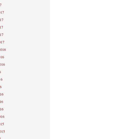
7
017
017
17
017
017
2016
016
2016
6
16
6
016
16
016
016
015
2015
5