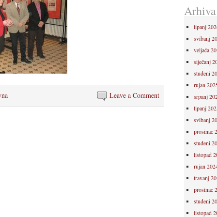
Arhiva
lipanj 202
svibanj 2
veljača 2
siječanj 2
studeni 2
rujan 202
vna
Leave a Comment
srpanj 20
lipanj 202
svibanj 2
prosinac 
studeni 2
listopad 
rujan 202
travanj 2
prosinac 
studeni 2
listopad 