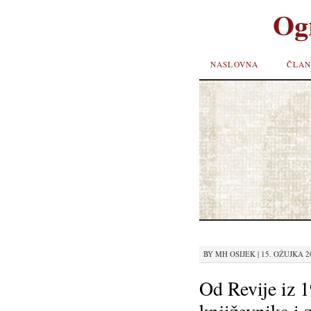
Og
SKIP TO
NASLOVNA
ČLAN
CONTENT
BY
MH OSIJEK
|
15. OŽUJKA 20
Od Revije iz 