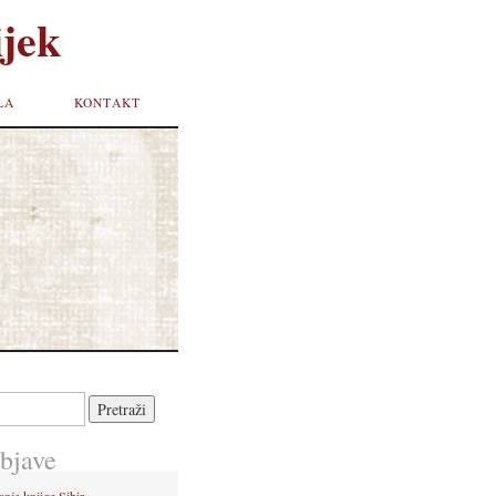
jek
LA
KONTAKT
bjave