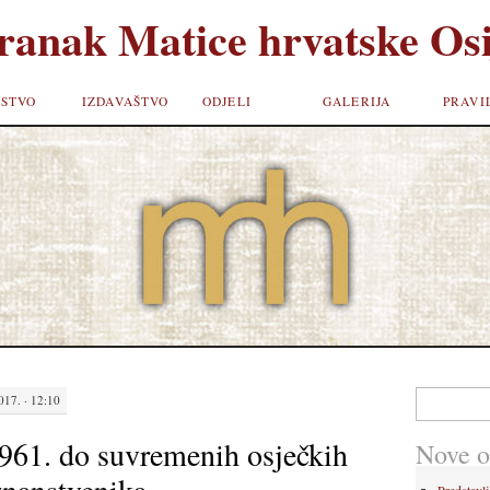
ranak Matice hrvatske Osi
STVO
IZDAVAŠTVO
ODJELI
GALERIJA
PRAVI
Pretraži:
17. · 12:10
1961. do suvremenih osječkih
Nove o