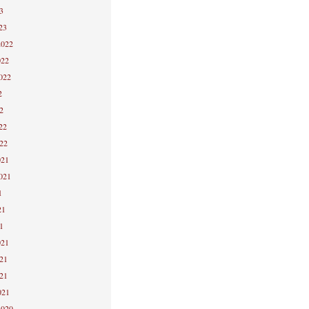
3
23
2022
022
2022
2
2
22
022
021
2021
1
21
1
021
021
021
021
2020