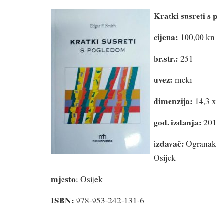
Kratki susreti s
cijena:
100,00 kn
br.str.:
251
uvez:
meki
dimenzija:
14,3 x
god. izdanja:
201
izdavač:
Ogranak 
Osijek
mjesto:
Osijek
ISBN:
978-953-242-131-6