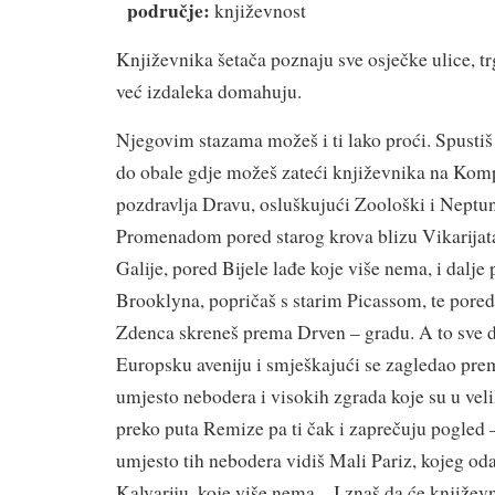
područje:
književnost
Književnika šetača poznaju sve osječke ulice, tr
već izdaleka domahuju.
Njegovim stazama možeš i ti lako proći. Spustiš
do obale gdje možeš zateći književnika na Kom
pozdravlja Dravu, osluškujući Zoološki i Neptu
Promenadom pored starog krova blizu Vikarijat
Galije, pored Bijele lađe koje više nema, i dalje
Brooklyna, popričaš s starim Picassom, te pored
Zdenca skreneš prema Drven – gradu. A to sve d
Europsku aveniju i smješkajući se zagledao pr
umjesto nebodera i visokih zgrada koje su u vel
preko puta Remize pa ti čak i zaprečuju pogled –
umjesto tih nebodera vidiš Mali Pariz, kojeg od
Kalvariju, koje više nema…I znaš da će književni