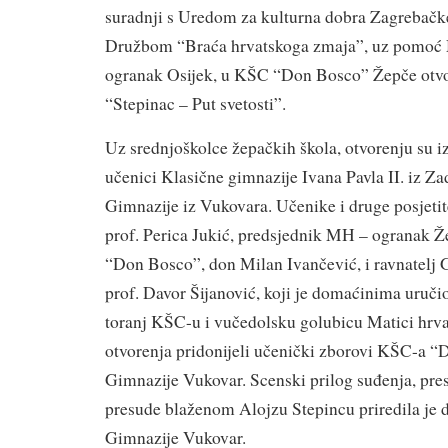
suradnji s Uredom za kulturna dobra Zagrebačke
Družbom “Braća hrvatskoga zmaja”, uz pomoć 
ogranak Osijek, u KŠC “Don Bosco” Žepče otvor
“Stepinac – Put svetosti”.
Uz srednjoškolce žepačkih škola, otvorenju su i
učenici Klasične gimnazije Ivana Pavla II. iz Zad
Gimnazije iz Vukovara. Učenike i druge posjetite
prof. Perica Jukić, predsjednik MH – ogranak Ž
“Don Bosco”, don Milan Ivančević, i ravnatelj 
prof. Davor Šijanović, koji je domaćinima uruči
toranj KŠC-u i vučedolsku golubicu Matici hrva
otvorenja pridonijeli učenički zborovi KŠC-a “
Gimnazije Vukovar. Scenski prilog suđenja, pre
presude blaženom Alojzu Stepincu priredila je
Gimnazije Vukovar.