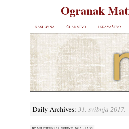
Ogranak Mati
SKIP TO
NASLOVNA
ČLANSTVO
IZDAVAŠTVO
CONTENT
31. svibnja 2017.
Daily Archives:
BY
MH OSIJEK
|
31. SVIBNJA 2017. · 12:35