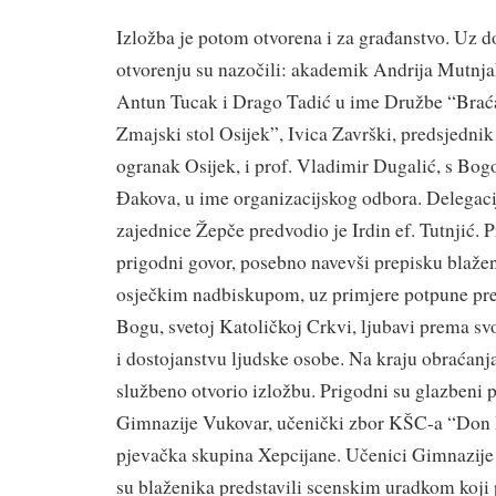
Izložba je potom otvorena i za građanstvo. Uz 
otvorenju su nazočili: akademik Andrija Mutnjak
Antun Tucak i Drago Tadić u ime Družbe “Brać
Zmajski stol Osijek”, Ivica Završki, predsjedni
ogranak Osijek, i prof. Vladimir Dugalić, s Bog
Đakova, u ime organizacijskog odbora. Delegac
zajednice Žepče predvodio je Irdin ef. Tutnjić. 
prigodni govor, posebno navevši prepisku blaže
osječkim nadbiskupom, uz primjere potpune pred
Bogu, svetoj Katoličkoj Crkvi, ljubavi prema 
i dostojanstvu ljudske osobe. Na kraju obraćanja
službeno otvorio izložbu. Prigodni su glazbeni 
Gimnazije Vukovar, učenički zbor KŠC-a “Don 
pjevačka skupina Xepcijane. Učenici Gimnazij
su blaženika predstavili scenskim uradkom koji