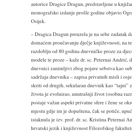
autorice Dragice Dragun, predstavljene u knjiža
monografsko izdanje prošle godine objavio Ogr
Osijek.
– Dragica Dragun preuzela je na sebe zadatak da
domaćem proučavanju dječje književnosti, na te
razdoblju od 80 godina dnevničke proze za djec
modele te proze – kaže dr. sc. Peternai Andrić, 
dnevnici zanimljivi zbog pojave sebstva kao su
sadržaja dnevnika – zapisa privatnih misli i osjeć
skriti od drugih, sekularan dnevnik kao “tajni” 
života je evoluirao, unutrašnji život (osobna raz
postaje važan aspekt privatne sfere i žene se o
mjestu gdje im je dopuštena, čak se potiče, upu
istaknula je izv. prof. dr. sc. Kristina Peternai 
hrvatski jezik i književnost Filozofskog fakulte