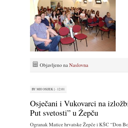
Objavljeno na
Naslovna
BY
MH OSIJEK
|
· 12:01
Osječani i Vukovarci na izložb
Put svetosti” u Žepču
Ogranak Matice hrvatske Žepče i KŠC “Don Bo