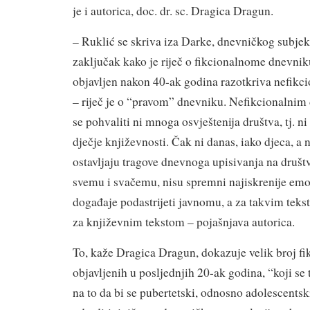
je i autorica, doc. dr. sc. Dragica Dragun.
– Ruklić se skriva iza Darke, dnevničkog subjek
zaključak kako je riječ o fikcionalnome dnevni
objavljen nakon 40-ak godina razotkriva nefikci
– riječ je o “pravom” dnevniku. Nefikcionaln
se pohvaliti ni mnoga osvještenija društva, tj. ni
dječje književnosti. Čak ni danas, iako djeca, a 
ostavljaju tragove dnevnoga upisivanja na dru
svemu i svačemu, nisu spremni najiskrenije emoc
događaje podastrijeti javnomu, a za takvim teks
za književnim tekstom – pojašnjava autorica.
To, kaže Dragica Dragun, dokazuje velik broj fi
objavljenih u posljednjih 20-ak godina, “koji se
na to da bi se pubertetski, odnosno adolescents