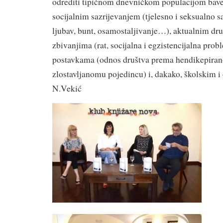
odrediti tipičnom dnevničkom populacijom bav
socijalnim sazrijevanjem (tjelesno i seksualno sa
ljubav, bunt, osamostaljivanje…), aktualnim dr
zbivanjima (rat, socijalna i egzistencijalna prob
postavkama (odnos društva prema hendikepiran
zlostavljanomu pojedincu) i, dakako, školskim i
N.Vekić