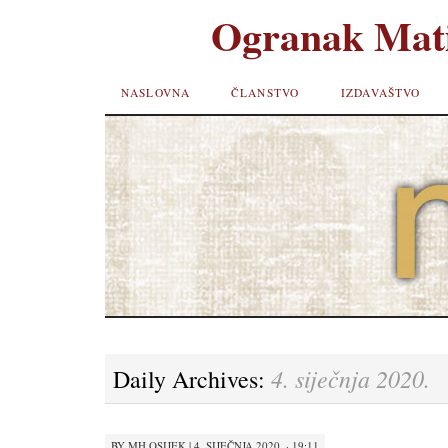
Ogranak Mati
SKIP TO
NASLOVNA
ČLANSTVO
IZDAVAŠTVO
CONTENT
4. siječnja 2020.
Daily Archives:
BY
MH OSIJEK
|
4. SIJEČNJA 2020. · 19:11