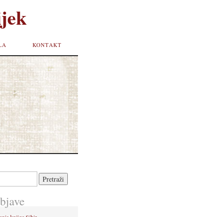
jek
LA
KONTAKT
bjave