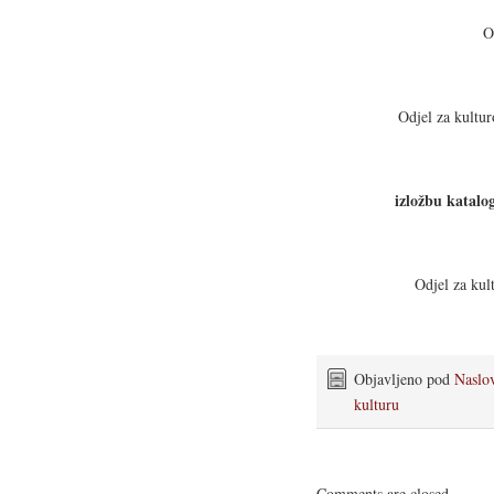
O
Odjel za kultur
izložbu katalo
Odjel za kul
Objavljeno pod
Naslo
kulturu
Comments are closed.