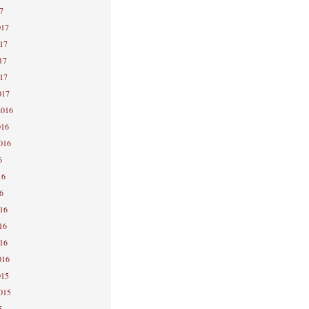
7
017
017
17
017
017
2016
016
2016
6
16
6
016
16
016
016
015
2015
5