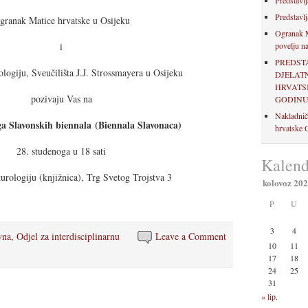
Predstavlj
Predstavlj
granak Matice hrvatske u Osijeku
Ogranak M
i
povelju na
PREDST
ologiju, Sveučilišta J.J. Strossmayera u Osijeku
DJELAT
HRVATSK
pozivaju Vas na
GODIN
Nakladnič
ga Slavonskih biennala (Biennala Slavonaca)
hrvatske O
28. studenoga u 18 sati
Kalend
turologiju (knjižnica), Trg Svetog Trojstva 3
kolovoz 20
P
U
3
4
vna
,
Odjel za interdisciplinarnu
Leave a Comment
10
11
17
18
24
25
31
« lip.