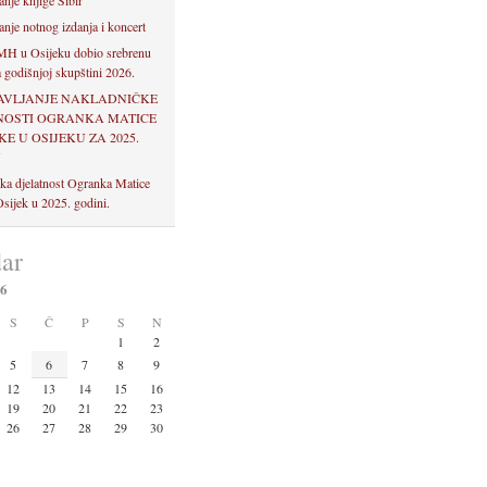
anje knjige Sibir
anje notnog izdanja i koncert
H u Osijeku dobio srebrenu
 godišnjoj skupštini 2026.
AVLJANJE NAKLADNIČKE
NOSTI OGRANKA MATICE
E U OSIJEKU ZA 2025.
U
ka djelatnost Ogranka Matice
sijek u 2025. godini.
ar
26
S
Č
P
S
N
1
2
5
6
7
8
9
12
13
14
15
16
19
20
21
22
23
26
27
28
29
30