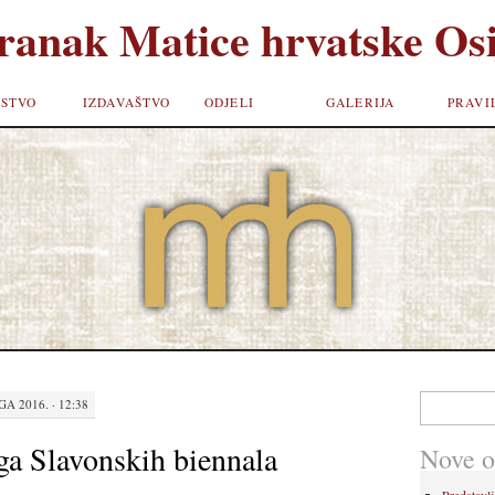
ranak Matice hrvatske Osi
STVO
IZDAVAŠTVO
ODJELI
GALERIJA
PRAVI
Pretraži:
A 2016. · 12:38
ga Slavonskih biennala
Nove o