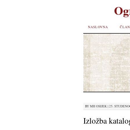
Og
SKIP TO
NASLOVNA
ČLAN
CONTENT
BY
MH OSIJEK
|
25. STUDENOG
Izložba katalo