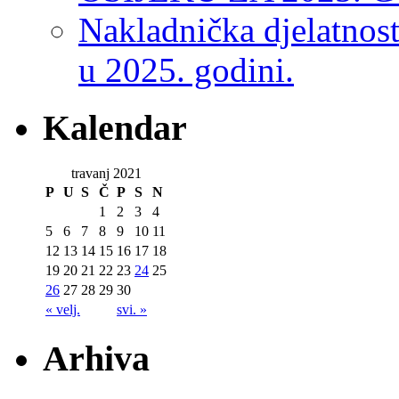
Nakladnička djelatnos
u 2025. godini.
Kalendar
travanj 2021
P
U
S
Č
P
S
N
1
2
3
4
5
6
7
8
9
10
11
12
13
14
15
16
17
18
19
20
21
22
23
24
25
26
27
28
29
30
« velj.
svi. »
Arhiva