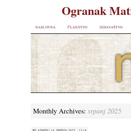
Ogranak Mati
SKIP TO
NASLOVNA
ČLANSTVO
IZDAVAŠTVO
CONTENT
srpanj 2025
Monthly Archives:
BY
ADMIN
|
14. SRPNJA 2025. · 13:18