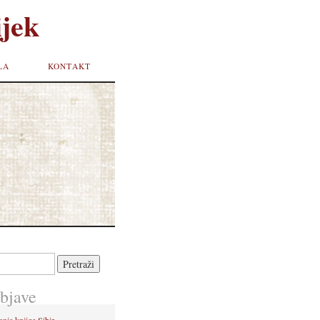
jek
LA
KONTAKT
bjave