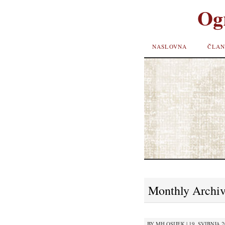
Og
SKIP TO
NASLOVNA
ČLAN
CONTENT
Monthly Archi
BY
MH OSIJEK
|
19. SVIBNJA 20