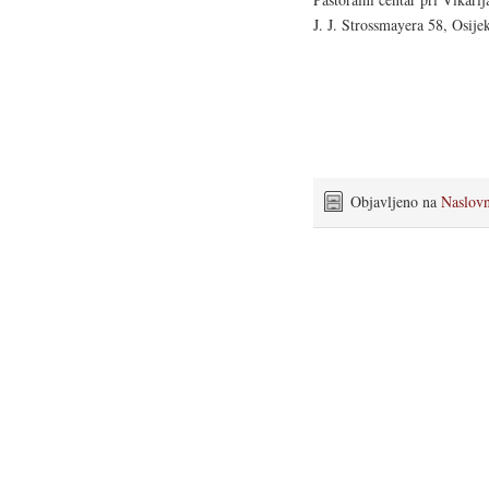
J. J. Strossmayera 58, Osije
Objavljeno na
Naslov