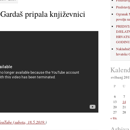
Predstavlj
Predstavlj
Gardaš pripala književnici
Ogranak M
povelju na
PREDST
DJELAT
HRVATSK
GODIN
Nakladnič
hrvatske O
Kalend
svibanj 201
P
U
6
7
13
14
20
21
27
28
« tra.
 YouTube (subota, 18.5.2019.
)
Arhiva