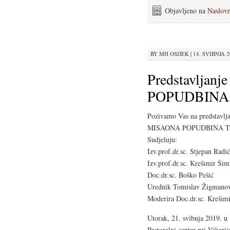
Objavljeno na
Naslov
BY
MH OSIJEK
|
14. SVIBNJA 20
Predstavljan
POPUDBINA
Pozivamo Vas na predstavlja
MISAONA POPUDBINA 
Sudjeluju:
Izv.prof.dr.sc. Stjepan Radić
Izv.prof.dr.sc. Krešimir Šim
Doc.dr.sc. Boško Pešić
Urednik Tomislav Žigmano
Moderira Doc.dr.sc. Krešimi
Utorak, 21. svibnja 2019. u
Pastoralni centar pri Vikarij