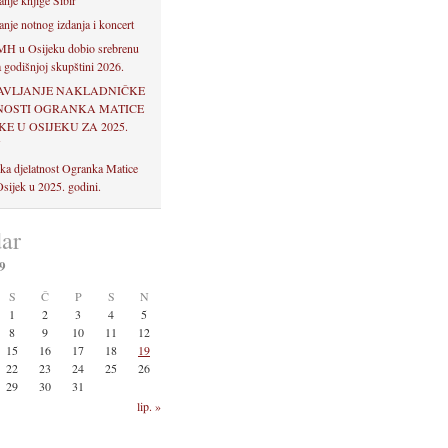
anje knjige Sibir
anje notnog izdanja i koncert
H u Osijeku dobio srebrenu
 godišnjoj skupštini 2026.
AVLJANJE NAKLADNIČKE
NOSTI OGRANKA MATICE
E U OSIJEKU ZA 2025.
U
ka djelatnost Ogranka Matice
sijek u 2025. godini.
ar
9
S
Č
P
S
N
1
2
3
4
5
8
9
10
11
12
15
16
17
18
19
22
23
24
25
26
29
30
31
lip. »