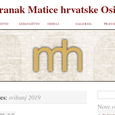
ranak Matice hrvatske Osi
STVO
IZDAVAŠTVO
ODJELI
GALERIJA
PRAVI
Pretraži:
svibanj 2019
ves:
Nove o
19. · 21:37