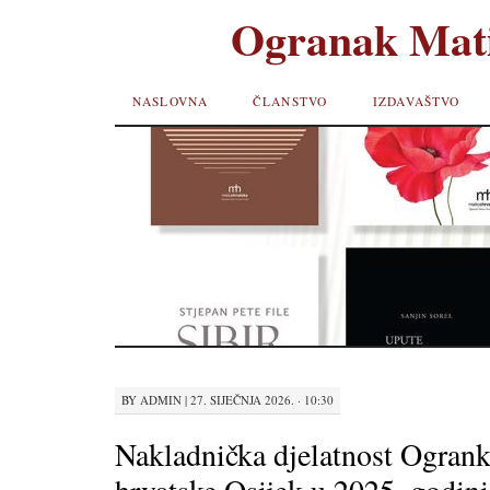
Ogranak Mati
SKIP TO
NASLOVNA
ČLANSTVO
IZDAVAŠTVO
CONTENT
BY
ADMIN
|
27. SIJEČNJA 2026. · 10:30
Nakladnička djelatnost Ogran