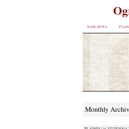
Og
SKIP TO
NASLOVNA
ČLAN
CONTENT
Monthly Archi
BY
ADMIN
|
14. STUDENOGA 20