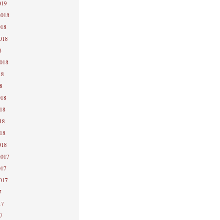
019
2018
018
2018
8
2018
18
8
018
018
18
018
018
2017
017
2017
7
17
7