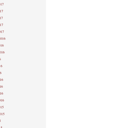
017
017
17
017
017
2016
016
2016
6
16
6
016
16
016
016
015
2015
5
15