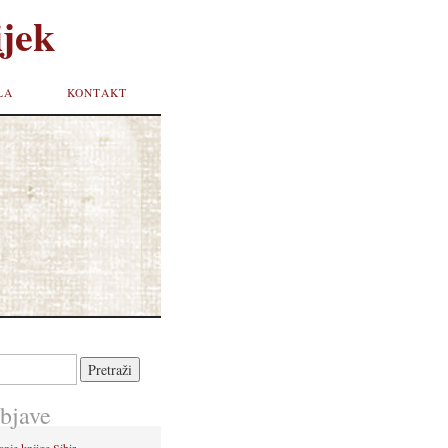
jek
LA
KONTAKT
bjave