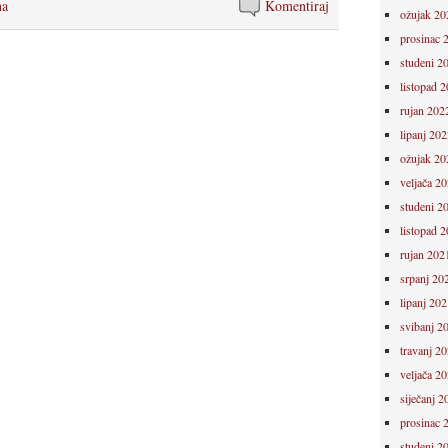
na
Komentiraj
ožujak 20
prosinac 
studeni 2
listopad 
rujan 202
lipanj 202
ožujak 20
veljača 2
studeni 2
listopad 
rujan 202
srpanj 20
lipanj 202
svibanj 2
travanj 2
veljača 2
siječanj 2
prosinac 
studeni 2