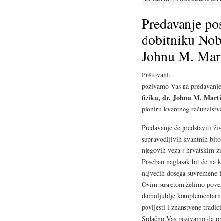
Predavanje po
dobitniku Nobe
Johnu M. Mar
Poštovani,
pozivamo Vas na predavanj
fiziku, dr. Johnu M. Mart
pioniru kvantnog računalstv
Predavanje će predstaviti živ
supravodljivih kvantnih bit
njegovih veza s hrvatskim z
Poseban naglasak bit će na k
najvećih dosega suvremene fi
Ovim susretom želimo povezat
domoljublje komplementarne v
povijesti i znanstvene tradici
Srdačno Vas pozivamo da pri