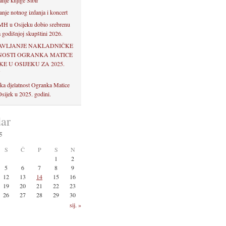
anje knjige Sibir
anje notnog izdanja i koncert
H u Osijeku dobio srebrenu
 godišnjoj skupštini 2026.
AVLJANJE NAKLADNIČKE
NOSTI OGRANKA MATICE
E U OSIJEKU ZA 2025.
U
ka djelatnost Ogranka Matice
sijek u 2025. godini.
ar
5
S
Č
P
S
N
1
2
5
6
7
8
9
12
13
14
15
16
19
20
21
22
23
26
27
28
29
30
sij. »