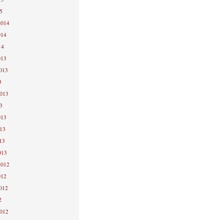
5
2014
014
14
013
2013
3
2013
3
013
013
13
013
2012
012
2012
2
2012