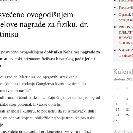
Predstavlj
Predstavlj
svećeno ovogodišnjem
Ogranak M
povelju na
love nagrade za fiziku, dr.
PREDST
tinisu
DJELAT
HRVATSK
GODIN
Nakladnič
dobitniku Nobelove nagrade za
e posvećeno ovogodišnjem
hrvatske O
inisu
fizičaru hrvatskog podrijetla
, svjetski priznatom
i
a.
Kalend
ot i rad dr. Martinisa, od njegovih istraživanja
studeni 202
ova (qubita) i vođenja Googleova kvantnog tima, do
P
U
nanstvenim nasljeđem.
ulturnom i identitetskom značaju činjenice da iza jednog od
3
4
zike stoji potomak hrvatske obitelji.
10
11
17
18
i znanost i kulturu, te podsjetiti da su istraživački duh i
24
25
rijednosti koje su obilježile najbolje trenutke hrvatske
« ruj.
je.
Arhiva
sustvujete predavanju i pridonesete razgovoru o ulozi