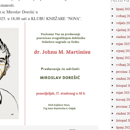
znanosti.
lipanj 202
r.sc Miroslav Dorešić u
svibanj 2
25. u 18,00 sati u KLUBU KNJIŽARE “NOVA”.
veljača 2
siječanj 2
studeni 2
rujan 202
srpanj 20
lipanj 202
svibanj 2
prosinac 
studeni 2
listopad 
rujan 202
travanj 2
prosinac 
studeni 2
listopad 
lipanj 202