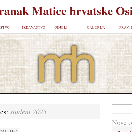
ranak Matice hrvatske Osi
STVO
IZDAVAŠTVO
ODJELI
GALERIJA
PRAVI
Pretraži:
studeni 2025
ves:
Nove o
25. · 13:45