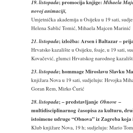
; promocija knjige:
19. listopada
Mihaela Maj
novoj animaciji,
Umjetnička akademija u Osijeku u 19 sati, sudj
Helena Sablić Tomić, Mihaela Majcen Marinić
; izložba: Arsen i Baltazar – prij
21. listopada
Hrvatsko kazalište u Osijeku, foaje, u 19 sati, s
Kovačević, glumci Hrvatskog narodnog kazališt
; hommage Miroslavu Slavku M
23. listopada
knjižara Nova u 19 sati, sudjeluju: Hrvojka Mih
Goran Rem, Mirko Ćurić
; – predstavljanje
–
28. listopada
Obnove
multidisciplinarnog časopisa za kulturu, društ
istoimene udruge “Obnova” iz Zagreba koja 
Klub knjižare Nova, 19 h; sudjeluju: Mario Tom