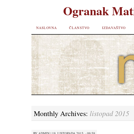
Ogranak Mati
SKIP TO
NASLOVNA
ČLANSTVO
IZDAVAŠTVO
CONTENT
listopad 2015
Monthly Archives:
BY
ADMIN
|
19. LISTOPADA 2015. · 09:59