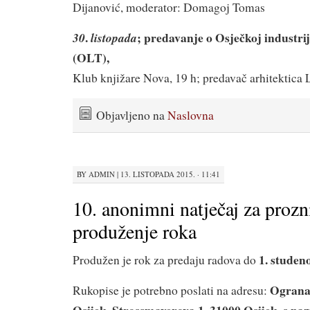
Dijanović, moderator: Domagoj Tomas
.
; predavanje o Osječkoj industrij
30
listopada
(OLT),
Klub knjižare Nova, 19 h; predavač arhitektica 
Objavljeno na
Naslovna
BY
ADMIN
|
13. LISTOPADA 2015. · 11:41
10. anonimni natječaj za prozn
produženje roka
1. studen
Produžen je rok za predaju radova do
Ograna
Rukopise je potrebno poslati na adresu:
Osijek, Strossmayerova 1, 31000 Osijek, s na