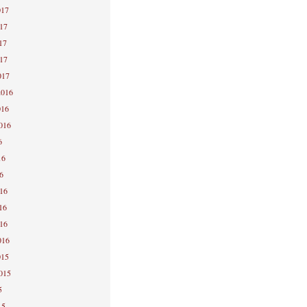
017
017
17
017
017
2016
016
2016
6
16
6
016
16
016
016
015
2015
5
15