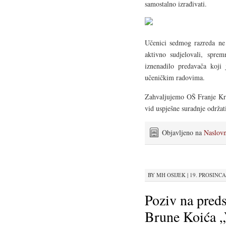
samostalno izrađivati.
Učenici sedmog razreda ne
aktivno sudjelovali, spre
iznenadilo predavača koji
učeničkim radovima.
Zahvaljujemo OŠ Franje Kre
vid uspješne suradnje održat
Objavljeno na
Naslov
BY
MH OSIJEK
|
19. PROSINCA 
Poziv na preds
Brune Koića