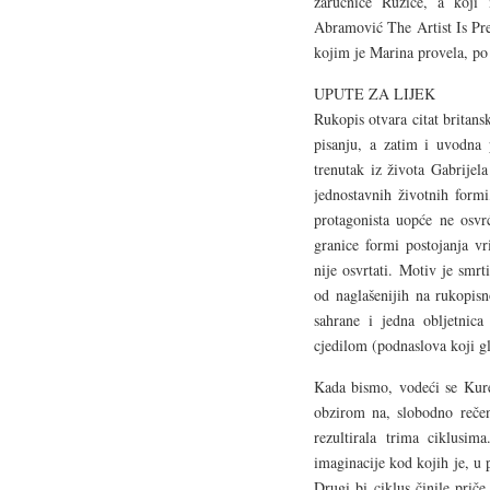
zaručnice Ružice, a koji 
Abramović The Artist Is Pres
kojim je Marina provela, po
UPUTE ZA LIJEK
Rukopis otvara citat britans
pisanju, a zatim i uvodna 
trenutak iz života Gabrijel
jednostavnih životnih formi
protagonista uopće ne osvr
granice formi postojanja v
nije osvrtati. Motiv je smr
od naglašenijih na rukopisn
sahrane i jedna obljetnic
cjedilom (podnaslova koji g
Kada bismo, vodeći se Kurei
obzirom na, slobodno rečen
rezultirala trima ciklusim
imaginacije kod kojih je, u
Drugi bi ciklus činile prič