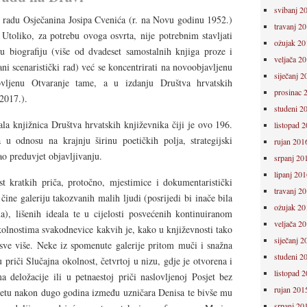
svibanj 2
radu Osječanina Josipa Cvenića (r. na Novu godinu 1952.)
travanj 2
 Utoliko, za potrebu ovoga osvrta, nije potrebnim stavljati
ožujak 20
u biografiju (više od dvadeset samostalnih knjiga proze i
veljača 2
ni scenaristički rad) već se koncentrirati na novoobjavljenu
siječanj 2
ovljenu Otvaranje tame, a u izdanju Društva hrvatskih
prosinac 
2017.).
studeni 2
ala knjižnica Društva hrvatskih književnika čiji je ovo 196.
listopad 
 u odnosu na krajnju širinu poetičkih polja, strategijski
rujan 201
ao preduvjet objavljivanju.
srpanj 20
lipanj 201
st kratkih priča, protočno, mjestimice i dokumentaristički
travanj 2
i čine galeriju takozvanih malih ljudi (posrijedi bi inače bila
ožujak 20
a), lišenih ideala te u cijelosti posvećenih kontinuiranom
veljača 2
olnostima svakodnevice kakvih je, kako u književnosti tako
siječanj 2
sve više. Neke iz spomenute galerije pritom muči i snažna
studeni 2
u priči Slučajna okolnost, četvrtoj u nizu, gdje je otvorena i
listopad 
ma deložacije ili u petnaestoj priči naslovljenoj Posjet bez
rujan 201
sretu nakon dugo godina između uzničara Denisa te bivše mu
srpanj 20