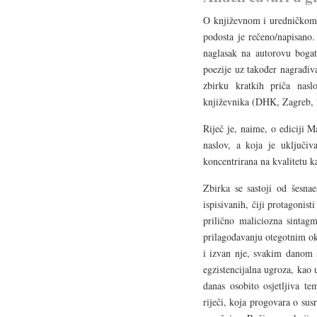
O književnom i uredničkom 
podosta je rečeno/napisano.
naglasak na autorovu bogat
poezije uz također nagrađiva
zbirku kratkih priča nasl
književnika (DHK, Zagreb, 
Riječ je, naime, o ediciji M
naslov, a koja je uključiva
koncentrirana na kvalitetu k
Zbirka se sastoji od šesnae
ispisivanih, čiji protagonist
prilično maliciozna sintagm
prilagođavanju otegotnim ok
i izvan nje, svakim danom 
egzistencijalna ugroza, kao 
danas osobito osjetljiva te
riječi, koja progovara o su