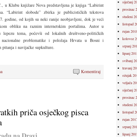
siječanj 2
., u Klubu knjižare Nova predstavljena je knjiga “Labirint
prosinac 
 “Labirint slobode” zbirka je publicističkih tekstova
studeni 2
7. godine, od kojih su neki ranije neobjavljeni, dok je veći
listopad 
čkom obliku na raznim internetskim portalima. Autor u
rujan 201
u lepezu tema, počevši od lokalnih društveno-političkih
kolovoz 
e nacionalne problematike i položaja Hrvata u Bosni i
srpanj 20
h pitanja i navijačke supkulture.
lipanj 201
svibanj 2
travanj 2
na
Komentiraj
ožujak 20
veljača 2
siječanj 2
prosinac 
studeni 2
atkih priča osječkog pisca
listopad 
a
rujan 201
srpanj 20
radu na Dravi
lipanj 201