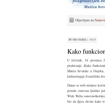
Objavljeno na
Naslov
BY
MH OSIJEK
|
· 10:33
Kako funkcion
U četvrtak, 14. prosinca
predavanje „Kako funkcioni
Matice hrvatske u Osijeku
kulturologiju Sveučilišta Jo
Danas se web-stranice koris
postale osnovna ljudska po
Wide Weba osnovnoškolskoj p
bio da djeca shvate kako we