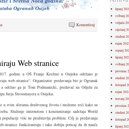
lipanj 202
svibanj 2
veljača 2
na
Komentiraj
siječanj 2
studeni 2
rujan 202
srpanj 20
lipanj 202
iraju Web stranice
svibanj 2
prosinac 
 2017. godine u OŠ Franje Krežme u Osijeku održano je
studeni 2
raju web-stranice“. Organizator predavanja bio je Ogranak
listopad 
, a održao ga je Toni Podmanicki, predavač na Odjelu za
rujan 202
sipa Jurja Strossmayera u Osijeku.
travanj 2
te u svim sferama društvenog života i možemo reći kako su
prosinac 
treba. Služenje internetom i ko
nzumiranje sadržaja World
studeni 2
opulaciji više ne predstavlja problem. Cilj je predavanja
listopad 
b-stranice funkcioniraju i tako dobiju poticaj da ih nauče
lipanj 202