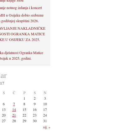
anje knjige Sibir
anje notnog izdanja i koncert
H u Osijeku dobio srebrenu
 godišnjoj skupštini 2026.
AVLJANJE NAKLADNIČKE
NOSTI OGRANKA MATICE
E U OSIJEKU ZA 2025.
U
ka djelatnost Ogranka Matice
sijek u 2025. godini.
ar
017
S
Č
P
S
N
1
2
3
6
7
8
9
10
13
14
15
16
17
20
21
22
23
24
27
28
29
30
31
sij. »