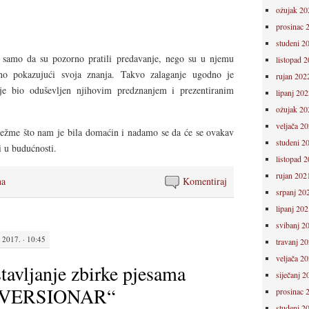
ožujak 20
prosinac 
studeni 2
 samo da su pozorno pratili predavanje, nego su u njemu
listopad 
mno pokazujući svoja znanja. Takvo zalaganje ugodno je
rujan 202
 je bio oduševljen njihovim predznanjem i prezentiranim
lipanj 202
ožujak 20
veljača 2
žme što nam je bila domaćin i nadamo se da će se ovakav
studeni 2
i u budućnosti.
listopad 
rujan 202
na
Komentiraj
srpanj 20
lipanj 202
svibanj 2
2017. · 10:45
travanj 2
veljača 2
tavljanje zbirke pjesama
siječanj 2
 „VERSIONAR“
prosinac 
studeni 2