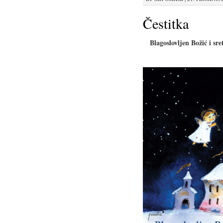
Čestitka
Blagoslovljen Božić i s