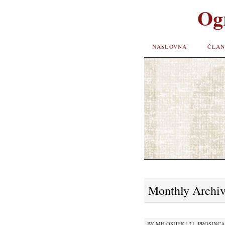
Og
SKIP TO
NASLOVNA
ČLAN
CONTENT
Monthly Archi
BY
MH OSIJEK
|
21. PROSINCA 