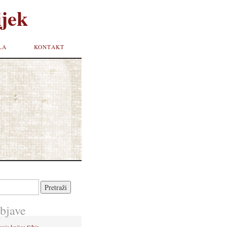
jek
LA
KONTAKT
bjave