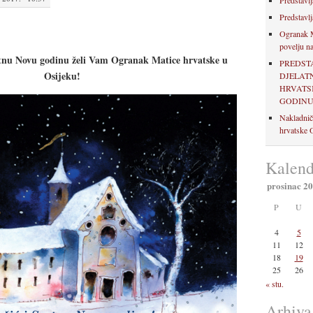
Predstavlj
Predstavlj
Ogranak M
povelju na
retnu Novu godinu želi Vam Ogranak Matice hrvatske u
PREDST
Osijeku!
DJELAT
HRVATSK
GODIN
Nakladnič
hrvatske O
Kalend
prosinac 2
P
U
4
5
11
12
18
19
25
26
« stu.
Arhiva