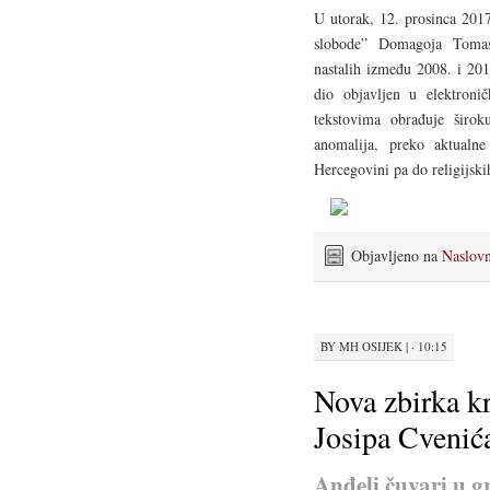
U utorak, 12. prosinca 2017
slobode” Domagoja Tomasa.
nastalih između 2008. i 201
dio objavljen u elektroni
tekstovima obrađuje širok
anomalija, preko aktualn
Hercegovini pa do religijski
Objavljeno na
Naslov
BY
MH OSIJEK
|
· 10:15
Nova zbirka kr
Josipa Cvenić
Anđeli čuvari u g