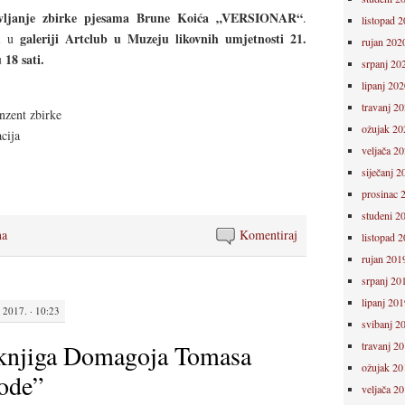
avljanje zbirke pjesama Brune Koića „VERSIONAR“
.
listopad 
galeriji Artclub u Muzeju likovnih umjetnosti 21.
ti u
rujan 202
 18 sati.
srpanj 20
lipanj 202
travanj 2
nzent zbirke
ožujak 20
acija
veljača 2
siječanj 2
prosinac 
studeni 2
na
Komentiraj
listopad 
rujan 201
srpanj 20
lipanj 201
2017. · 10:23
svibanj 2
 knjiga Domagoja Tomasa
travanj 2
ožujak 20
bode”
veljača 2