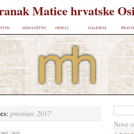
ranak Matice hrvatske Osi
STVO
IZDAVAŠTVO
ODJELI
GALERIJA
PRAVI
Pretraži:
prosinac 2017
ves:
Nove o
2017. · 10:37