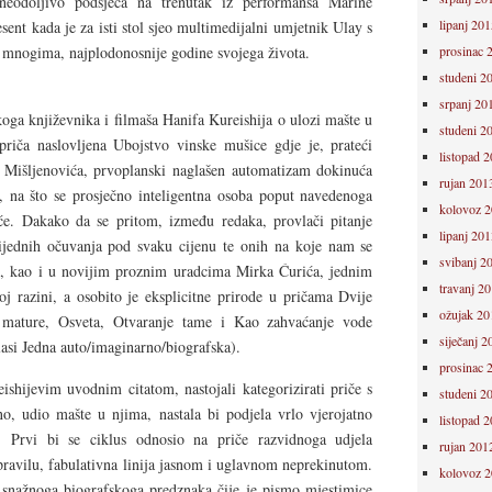
neodoljivo podsjeća na trenutak iz performansa Marine
lipanj 201
ent kada je za isti stol sjeo multimedijalni umjetnik Ulay s
 mnogima, najplodonosnije godine svojega života.
prosinac 
studeni 2
srpanj 20
koga književnika i filmaša Hanifa Kureishija o ulozi mašte u
studeni 2
priča naslovljena Ubojstvo vinske mušice gdje je, prateći
listopad 
a Mišljenovića, prvoplanski naglašen automatizam dokinuća
rujan 201
, na što se prosječno inteligentna osoba poput navedenoga
kolovoz 
će. Dakako da se pritom, između redaka, provlači pitanje
lipanj 201
rijednih očuvanja pod svaku cijenu te onih na koje nam se
svibanj 2
ti, kao i u novijim proznim uradcima Mirka Ćurića, jednim
travanj 2
oj razini, a osobito je eksplicitne prirode u pričama Dvije
ožujak 20
a mature, Osveta, Otvaranje tame i Kao zahvaćanje vode
siječanj 2
lasi Jedna auto/imaginarno/biografska).
prosinac 
shijevim uvodnim citatom, nastojali kategorizirati priče s
studeni 2
o, udio mašte u njima, nastala bi podjela vrlo vjerojatno
listopad 
a. Prvi bi se ciklus odnosio na priče razvidnoga udjela
rujan 201
 pravilu, fabulativna linija jasnom i uglavnom neprekinutom.
kolovoz 
e snažnoga biografskoga predznaka čije je pismo mjestimice