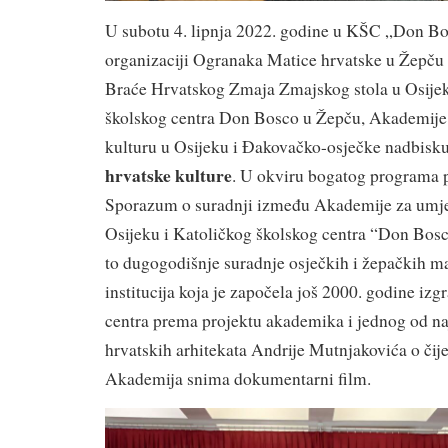
U subotu 4. lipnja 2022. godine u KŠC „Don Bo
organizaciji Ogranaka Matice hrvatske u Žepču 
Braće Hrvatskog Zmaja Zmajskog stola u Osijek
školskog centra Don Bosco u Žepču, Akademije 
kulturu u Osijeku i Đakovačko-osječke nadbisku
hrvatske kulture
. U okviru bogatog programa p
Sporazum o suradnji između Akademije za umjet
Osijeku i Katoličkog školskog centra “Don Bosc
to dugogodišnje suradnje osječkih i žepačkih ma
institucija koja je započela još 2000. godine iz
centra prema projektu akademika i jednog od naj
hrvatskih arhitekata Andrije Mutnjakovića o čij
Akademija snima dokumentarni film.