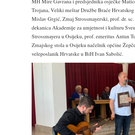
MH Mire Gavrana i predsjednika osječke Matice 
Trojana, Veliki meštar Družbe Braće Hrvatskog Z
Mislav Grgić, Zmaj Strossmayerski, prof. dr. sc
dekanica Akademije za umjetnost i kulturu Sveuč
Strossmayera u Osijeku, prof. emeritus Antun T
Zmajskog stola u Osijeku načelnik općine Žep
veleposlanik Hrvatske u BiH Ivan Sabolić.