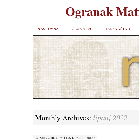
Ogranak Mati
SKIP TO
NASLOVNA
ČLANSTVO
IZDAVAŠTVO
CONTENT
lipanj 2022
Monthly Archives:
BY
MH OSIJEK
|
7. LIPNJA 2022. · 09:44